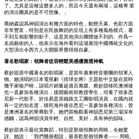
了。尤其是這種這麼多人的，而且今天還有兩場，這種專 業
的演出團真的是不可想像。」
喬納森認爲神韻演出有幾方面的特色，動態天幕、色彩方面
非常豐富，特別是在民族舞蹈的呈現上有多種風格模式，看
不到互相影響的影子。這是其他演出團體做不到的。作爲一
名搞藝術的人，他表示在海外看到這場展現中國傳統文化的
大型演出令西方人大開眼界覺得很自豪。
著名歌唱家：領舞者從容輕鬆美感優雅透神氣
蔡妙甜原中國著名的歌唱家，是當年廣東輕音樂團的領軍人
物。她演唱的日本電視劇《排球女將》主題歌中文版在當時
幾乎家喻戶曉，該唱片銷量超過百萬牒。蔡妙甜移民澳洲後
也一直參加各種演出，後開藝術班教授學生，培養了很多悉
尼新一代歌手。於佳易是原鐵路文工團歌唱演員，在國內就
有一定的知名度，移民海外後在悉尼一直參加各種演出，曾
是澳洲著名的華裔歌手。她們當晚觀看神韻悉尼第三場深有
感觸，認爲神韻演員年輕、自然、美好，具有神的韻味。
蔡妙甜表示最欣賞舞蹈，特別是那個領舞的周曉，令她驚
訝。她說：「我們幾個都說，最喜歡那個領舞者—— 周曉。