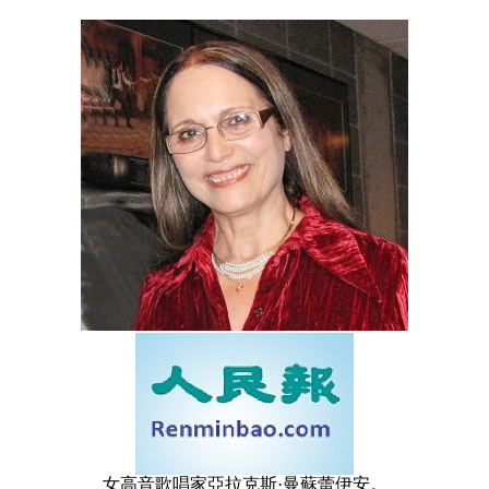
女高音歌唱家亞拉克斯·曼蘇蕾伊安。