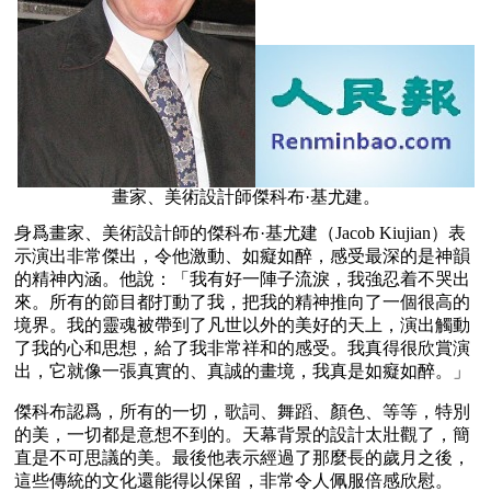
畫家、美術設計師傑科布·基尤建。
身爲畫家、美術設計師的傑科布·基尤建（Jacob Kiujian）表
示演出非常傑出，令他激動、如癡如醉，感受最深的是神韻
的精神內涵。他說：「我有好一陣子流淚，我強忍着不哭出
來。所有的節目都打動了我，把我的精神推向了一個很高的
境界。我的靈魂被帶到了凡世以外的美好的天上，演出觸動
了我的心和思想，給了我非常祥和的感受。我真得很欣賞演
出，它就像一張真實的、真誠的畫境，我真是如癡如醉。」 
傑科布認爲，所有的一切，歌詞、舞蹈、顏色、等等，特別
的美，一切都是意想不到的。天幕背景的設計太壯觀了，簡
直是不可思議的美。最後他表示經過了那麼長的歲月之後，
這些傳統的文化還能得以保留，非常令人佩服倍感欣慰。