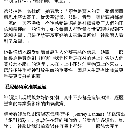
神韻這樣傑出的藝術獻上敬意。」
德波拉是一名律師，她表示：「顏色是驚人的美，整個節目
構思水平太高了。從天幕背景、服裝、音樂、舞蹈藝術都是
一流的，美不勝收。今晚感受最深的是神韻激發了人們的正
信和積極向上的活力，如今每個人都對當今世界現狀感到不
滿和失望，只是仍然要爲更好的未來竭盡所能，神韻讓人看
到了希望。」
她很強烈地感受到節目裏叫人分辨善惡的信息，她說：「節
目裏通過舞蹈劇《迫害中我們屹然走在神的路上》告訴人們
關於邪不壓正的道理，人在世上不能只注重物質上的東西，
應該多注重精神對於生命的重要性，因爲人生裏有比物質更
重要更美好的東西。」
 悉尼藝術家推崇至極
神韻演出現場觀衆好評如潮。其中不少都是造詣頗深、經歷
豐富的專業藝術家的由衷讚賞。
鋼琴教師兼歌劇演唱家雪莉·藍多（Shirley Landau）認爲演出
「絕對精彩」。她曾住在紐約和倫敦，並看過許多演出。她
說：「神韻比我以前看過任何演出都好」；「服飾太完美