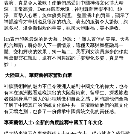
表演，真是令人驚歎！使他們感受到中國神傳文化博大精
深，非常高貴。Denise還表示說，神韻舞蹈音樂平和、純
淨、直擊人心底，旋律優美易懂。 整臺演出的質量，顯示了
神韻編導才華橫溢及很深的功底。演出的服裝令人驚歎，絢
麗多彩、溢金撒銀般的華美，觀衆大飽眼福，美不勝收。
Ian表示印象最深的是天幕，她說：「難以置信的美麗。天幕
配合舞蹈，將你帶入下一個情景，這種天幕與舞臺融爲一
體、交相輝映的效果，獨一無二。我看到女演員腳步的移動
輕盈似雲在飄動，還有不同舞蹈的手姿變化多姿，真是奇
妙！」
 大陸華人、華裔藝術家驚歎自豪
神韻藝術團的魅力不但令澳洲人感到中國文化的偉大，也令
有幸在澳洲觀看這樣演出的大陸藝術家、留學生、探親旅遊
者感到身爲中國人的那種驕傲和自豪之感，同時讓他們全新
了解了中國真正的傳統文化跟中共一直灌輸給他們的黨文化
有天壤之別，也多了一份傳承中國傳統文化的責任感。
專業藝術人士: 全新的角度詮釋中國五千年文化
從大陸來澳不久專業藝術人士Helen女士，從小就進入省級歌