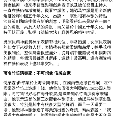
舞團跳舞，後來學習聲樂和戲劇表演以及擔任節目主持人，
一直在藝術領域拚搏。觀看神韻後，她認爲神韻是用全新的
角度詮釋中國五千年文化，她說：「演出很有神韻的特點，
節目策劃和編排很有新的創意，明顯看得出來是站在一個全
新的角度、高於人類的角度，而又基於中國五千年文化。同
時匡扶正義，弘揚（法輪大法）真善忍的精神內涵。
男演員精神氣質神采表情都很到位，非常飽滿，女演員表演
的仙女下來拯救人類，表情帶有那種柔媚和慈愛，轉手花很
美很到位。整個舞臺很豐滿外，從舞蹈中能體現出那個舞蹈
的精髓，每個演員都盡其所能，這點非常高明。還有團隊精
神在藝術表現上也非常突出。」
著名竹笛演奏家：不可想像 倍感自豪
喬納森·薛畢業於上海音樂學院，在國內曾經擔任導演，在中
國樂器竹笛上造詣非淺。他曾加盟澳大利亞的Sirocco四人樂
隊，將竹笛很好地在海外發展,是國際知名竹笛演奏家兼編
曲。他表示這是他第三次觀看神韻演出。他認爲神韻演出難
度很大，特別是其中有很多大型的舞蹈，而且一天還要二
場，他覺得神韻創造了專業演出團的奇蹟。喬納森說：「我
看過太多的舞蹈了，能看到神韻水準的舞蹈真的是太不容易