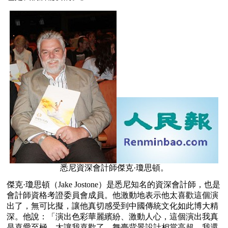
悉尼資深會計師傑克·瓊思頓。
傑克·瓊思頓（Jake Jostone）是悉尼知名的資深會計師，也是
會計師資格考證委員會成員。他激動地表示他太喜歡這個演
出了，無可比擬，讓他真切感受到中國傳統文化如此博大精
深。他說：「演出色彩華麗繽紛、激動人心，這個演出我真
是喜愛至極、太讓我喜歡了。舞臺背景設計相當高超，我還