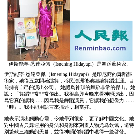
伊斯能寧·悉達亞佩（Isnening Hidayapi）是舞蹈藝術家。
伊斯能寧·悉達亞佩（Isnening Hidayapi）是印尼裔的舞蹈藝
術家，她從五歲開始跳舞，移民澳洲後她繼續舞蹈生涯。目
前擁有自己的演出公司。 她認爲神韻的舞蹈非常的傑出。她
說：「舞蹈非常非常傑出。我很高興今晚來看神韻演出，因
爲它真的讓我……因爲我是舞蹈演員，它讓我的想像力……
『哇』。我不能用語言來描述，相當好。」
她表示演出觸動心靈，令她學到很多，更了解中國文化。她
對中國古典舞運用的身法和身韻來刻畫人物尤爲欽佩，還特
別驚歎三維動態天幕，並從神韻的舞蹈中獲得一些啓發。