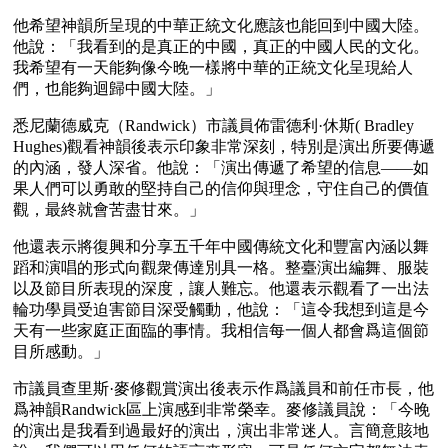
他希望神韻所呈現的中華正統文化應該也能回到中國大陸。
他說：「我看到的是真正的中國，真正的中國人民的文化。
我希望有一天能夠像今晚一樣將中華的正統文化呈現給人
們，也能夠迴歸中國大陸。」
悉尼蘭德威克（Randwick）市議員佈雷德利·休斯( Bradley 
Hughes)觀看神韻後表示印象非常深刻，特別是演出所要傳遞
的內涵，發人深省。他說：「演出傳遞了希望的信息——如
果人們可以勇敢的堅持自己的信仰與理念，守住自己的價值
觀，最終就會苦盡甘來。」
他還表示將復興和分享五千年中國傳統文化和豐富內涵以舞
蹈和演唱的形式向觀衆傳達別具一格。整臺演出編舞、服裝
以及節目所表現的深度，讓人難忘。他還表示觀看了一出法
輪功學員受迫害節目深受觸動，他說：「這令我想到這是今
天有一些家庭正面臨的事情。我相信每一個人都會爲這個節
目所感動。」
市議員查里斯·麥修觀賞演出後表示作爲議員和前任市長，他
爲神韻Randwick區上演感到非常榮幸。麥修議員說：「今晚
的演出是我看到過最好的演出，演出非常迷人。言簡意賅地