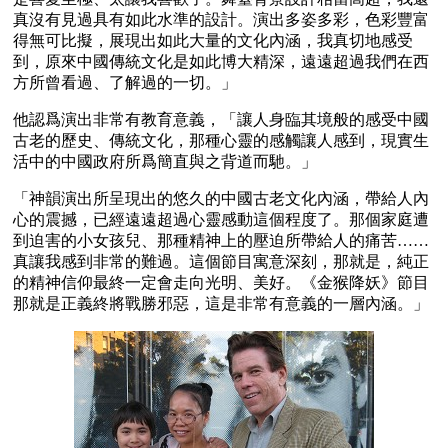
真沒有見過具有如此水準的設計。演出多姿多彩，色彩豐富
得無可比擬，展現出如此大量的文化內涵，我真切地感受
到，原來中國傳統文化是如此博大精深，遠遠超過我們在西
方所曾看過、了解過的一切。」
他認爲演出非常有教育意義，「讓人身臨其境般的感受中國
古老的歷史、傳統文化，那種心靈的感觸讓人感到，現實生
活中的中國政府所爲簡直與之背道而馳。」
「神韻演出所呈現出的悠久的中國古老文化內涵，帶給人內
心的震撼，已經遠遠超過心靈感動這個程度了。那個家庭遭
到迫害的小女孩兒、那種精神上的壓迫所帶給人的痛苦……
真讓我感到非常的難過。這個節目寓意深刻，那就是，純正
的精神信仰最終一定會走向光明、美好。《金猴降妖》節目
那就是正義終將戰勝邪惡，這是非常有意義的一層內涵。」