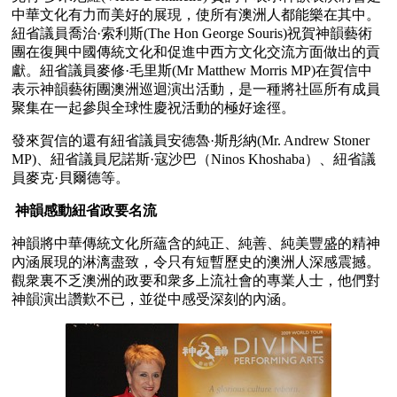
中華文化有力而美好的展現，使所有澳洲人都能樂在其中。
紐省議員喬治·索利斯(The Hon George Souris)祝賀神韻藝術
團在復興中國傳統文化和促進中西方文化交流方面做出的貢
獻。紐省議員麥修·毛里斯(Mr Matthew Morris MP)在賀信中
表示神韻藝術團澳洲巡迴演出活動，是一種將社區所有成員
聚集在一起參與全球性慶祝活動的極好途徑。
發來賀信的還有紐省議員安德魯·斯彤納(Mr. Andrew Stoner 
MP)、紐省議員尼諾斯·寇沙巴（Ninos Khoshaba）、紐省議
員麥克·貝爾德等。
 神韻感動紐省政要名流
神韻將中華傳統文化所蘊含的純正、純善、純美豐盛的精神
內涵展現的淋漓盡致，令只有短暫歷史的澳洲人深感震撼。
觀衆裏不乏澳洲的政要和衆多上流社會的專業人士，他們對
神韻演出讚歎不已，並從中感受深刻的內涵。