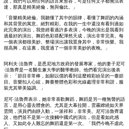
說，我們可以用任何的語言來形容，可是任何文字都無法表
達，那真是精美絕倫，無與倫比。」
「音樂精美絕倫。我聽懂了其中的韻律，看懂了舞蹈的內涵
和其背景的寓意。絕對精彩。在我的一生中還沒有看到過如
此完美的演出，我曾經看過許多表演，今晚的演出是我看到
過最好的演出。舞蹈色彩搭配渾然天成，演出非常完美。每
一個表演都很美妙。整場演出讓我置身其中，非常快樂。我
很高興，在這裏，我度過了一個非常美妙的夜晚。」
阿利夫·法魯齊，是悉尼地方政府的發展專家，他的妻子尼可
·法魯齊是一名醫生兼大學的醫學教師。他們看完演出後表
示：「節目非常棒，如願以償的看到這麼精彩紛呈的一臺節
目。音樂扣人心絃，舞臺整體色彩和光線處理非常和諧，服
裝尤其華美協調。」 
尼可·法魯齊表示，她非常喜歡舞蹈，舞蹈是另一種無聲的語
言，是用心靈去體會的。尤其是大幕拉開，雲霧繚繞如天界
雲間，演員們由靜入動，一派祥和，非常美。尼可法魯齊還
說，他們並不是第一次接觸中國式的演出，但是看如此感
人、又如此令人難忘的舞蹈還是第一次。「我們今晚不虛此