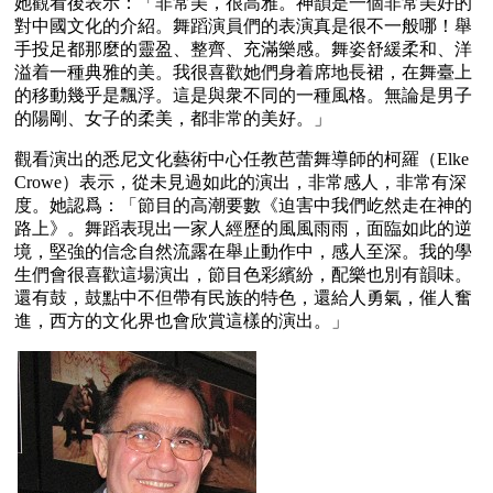
她觀看後表示：「非常美，很高雅。神韻是一個非常美好的
對中國文化的介紹。舞蹈演員們的表演真是很不一般哪！舉
手投足都那麼的靈盈、整齊、充滿樂感。舞姿舒緩柔和、洋
溢着一種典雅的美。我很喜歡她們身着席地長裙，在舞臺上
的移動幾乎是飄浮。這是與衆不同的一種風格。無論是男子
的陽剛、女子的柔美，都非常的美好。」
觀看演出的悉尼文化藝術中心任教芭蕾舞導師的柯羅（Elke 
Crowe）表示，從未見過如此的演出，非常感人，非常有深
度。她認爲：「節目的高潮要數《迫害中我們屹然走在神的
路上》。舞蹈表現出一家人經歷的風風雨雨，面臨如此的逆
境，堅強的信念自然流露在舉止動作中，感人至深。我的學
生們會很喜歡這場演出，節目色彩繽紛，配樂也別有韻味。
還有鼓，鼓點中不但帶有民族的特色，還給人勇氣，催人奮
進，西方的文化界也會欣賞這樣的演出。」