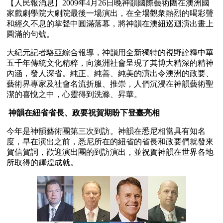
【人民報消息】2009年4月26日晚神韻國際藝術團在澳洲國
家戲劇學院大劇院最後一場演出，在全場觀衆熱烈的喝彩聲
和經久不息的掌聲中圓滿落幕，將神韻在澳紐巡迴演出畫上
圓滿的句號。
大紀元記者駱亞綜合報導，神韻用全新獨特的視野詮釋中華
五千年傳統文化精粹，向澳洲社會呈現了其博大精深的精神
內涵，發人深省。純正、純善、純美的演出令澳洲的政要、
藝術界專家及社會名流折服、推崇，人們沉浸在神韻藝術聖
潔的喜悅之中，心靈得到洗滌、昇華。
 神韻在紐省省長、政要祝賀期盼下登臺亮相
今年是神韻藝術團第三次到訪。神韻在悉尼相當具有知名
度，早在演出之前，悉尼所在的紐省的省長和政要們就發來
賀信賀詞，歡迎演出團的到訪演出，並祝賀神韻在世界各地
所取得的輝煌成就。