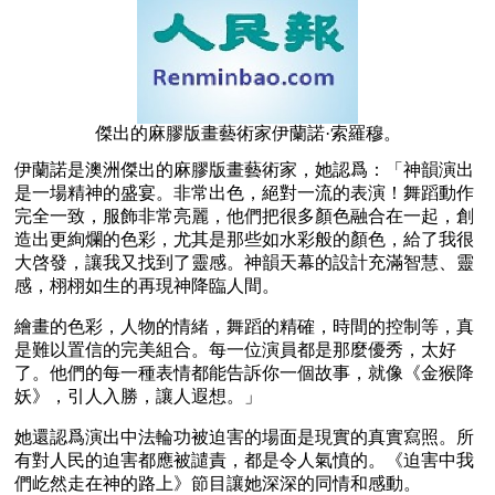
傑出的麻膠版畫藝術家伊蘭諾·索羅穆。
伊蘭諾是澳洲傑出的麻膠版畫藝術家，她認爲：「神韻演出
是一場精神的盛宴。非常出色，絕對一流的表演！舞蹈動作
完全一致，服飾非常亮麗，他們把很多顏色融合在一起，創
造出更絢爛的色彩，尤其是那些如水彩般的顏色，給了我很
大啓發，讓我又找到了靈感。神韻天幕的設計充滿智慧、靈
感，栩栩如生的再現神降臨人間。
繪畫的色彩，人物的情緒，舞蹈的精確，時間的控制等，真
是難以置信的完美組合。每一位演員都是那麼優秀，太好
了。他們的每一種表情都能告訴你一個故事，就像《金猴降
妖》，引人入勝，讓人遐想。」
她還認爲演出中法輪功被迫害的場面是現實的真實寫照。所
有對人民的迫害都應被譴責，都是令人氣憤的。《迫害中我
們屹然走在神的路上》節目讓她深深的同情和感動。