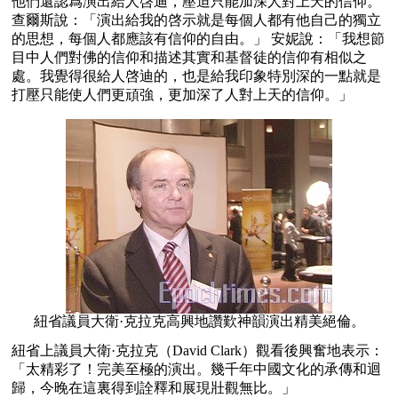
他們還認爲演出給人啓迪，壓迫只能加深人對上天的信仰。
查爾斯說：「演出給我的啓示就是每個人都有他自己的獨立
的思想，每個人都應該有信仰的自由。」 安妮說：「我想節
目中人們對佛的信仰和描述其實和基督徒的信仰有相似之
處。我覺得很給人啓迪的，也是給我印象特別深的一點就是
打壓只能使人們更頑強，更加深了人對上天的信仰。」
紐省議員大衛·克拉克高興地讚歎神韻演出精美絕倫。
紐省上議員大衛·克拉克（David Clark）觀看後興奮地表示：
「太精彩了！完美至極的演出。幾千年中國文化的承傳和迴
歸，今晚在這裏得到詮釋和展現壯觀無比。」 