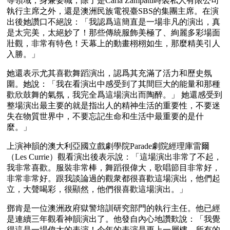
等領域，身兼要職，除了是Carla Zampatti時裝私人有限公司
執行主席之外，還是澳洲民族電視臺SBS的集團主席。在演
出後她讚口不絕說：「我認爲這簡直是一場非凡的演出，真
是太完美，太絕妙了！那些傳統服飾美極了、絢麗多彩場面
壯觀，非常有特色！天幕上的動畫栩栩如生，那麼精美引人
入勝。」
她還表示尤其喜歡舞蹈演出，認爲其充滿了活力和歷史氛
圍。她說：「我在看演出中感受到了其間巨大的能量和那種
歡欣鼓舞的氣氛，我完全爲這場演出而陶醉。」 她還感受到
整場演出最主要的就是指出人的精神生活的重要性，不要迷
失在物質世界中，不要忘記生命和生活中最重要的是什
麼。」
上演神韻的澳大利亞國立戲劇學院Parade劇院經理庫雷爾
（Les Currie）觀看演出後表示說：「這場演出非常了不起，
我非常喜歡。服裝非常棒，舞蹈很偉大，歌唱節目非常好，
非常非常好。跟我談論過的觀衆都很喜歡這場演出，他們起
立，大聲喝彩，很顯然，他們很喜歡這場演出。」
鄧肯是一位澳洲政府獄警培訓研究部門的執行主任。他已經
是連續三年觀看神韻演出了。他發自內心地讚歎說：「我覺
得這是一場偉大的表演！今年的表演是更上一層樓，所有的