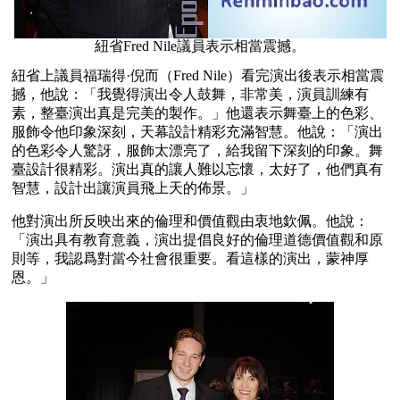
紐省Fred Nile議員表示相當震撼。
紐省上議員福瑞得·倪而（Fred Nile）看完演出後表示相當震
撼，他說：「我覺得演出令人鼓舞，非常美，演員訓練有
素，整臺演出真是完美的製作。」他還表示舞臺上的色彩、
服飾令他印象深刻，天幕設計精彩充滿智慧。他說：「演出
的色彩令人驚訝，服飾太漂亮了，給我留下深刻的印象。舞
臺設計很精彩。演出真的讓人難以忘懷，太好了，他們真有
智慧，設計出讓演員飛上天的佈景。」
他對演出所反映出來的倫理和價值觀由衷地欽佩。他說：
「演出具有教育意義，演出提倡良好的倫理道德價值觀和原
則等，我認爲對當今社會很重要。看這樣的演出，蒙神厚
恩。」