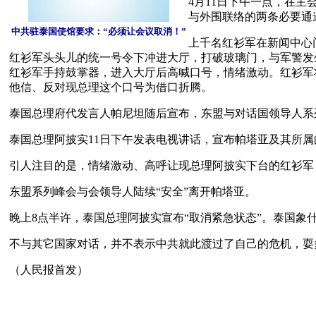
4月11日下午一点，在
与外围联络的两条必要通
中共驻泰国使馆要求：“必须让会议取消！”
上千名红衫军在新闻中心
红衫军头头儿的统一号令下冲进大厅，打破玻璃门，与军警发
红衫军手持鼓掌器，进入大厅后高喊口号，情绪激动。红衫军
他信、反对现总理这个口号为借口折腾。
泰国总理府代发言人帕尼坦随后宣布，东盟与对话国领导人系
泰国总理阿披实11日下午发表电视讲话，宣布帕塔亚及其所属
引人注目的是，情绪激动、高呼让现总理阿披实下台的红衫军
东盟系列峰会与会领导人陆续“安全”离开帕塔亚。 
晚上8点半许，泰国总理阿披实宣布“取消紧急状态”。泰国象
不与其它国家对话，并不表示中共就此渡过了自己的危机，耍多