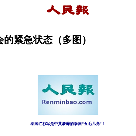
会的紧急状态（多图）
泰国红衫军是中共豢养的泰国“五毛儿党”！