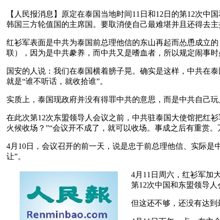
【人民报消息】原定在泰国当地时间11日和12日的第12次
韩国三方轮值国的主席国。要取消使自己最难堪并且还得去主
红衫军表面是中共为泰国前总理他信的东山再起而怂恿成立的
联），因为是中共豢养，而中共又是嗜血者，所以规定闹事时
国安的人说：我们在泰国横着膀子晃。确实是这样，中共在泰
就是“谁不听话，就收拾谁”。
实质上，泰国现政府并没有得罪中共的意思，而是中共自己玩
在此次第12次东盟领导人会议之前，中共驻泰国大使馆把红衫
火候收场？”“会议开不成了，就可以收场。事成之后有重赏。
4月10日，会议召开的前一天，说是忠于前总理他信、实际是
让”。
4月11日周六，红衫军
第12次中国和东盟领导人
但这还不够，还没有达到