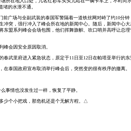
主会场所在地入口处，几名红衫军头头儿站在一辆卡车上，不时向
道堵的水泄不通。
门前广场与全副武装的泰国军警隔着一道铁丝网对峙了约10分
生冲突，强行冲入了峰会所在地的新闻中心。随后，新闻中心大
将东盟系列峰会会场包围，他们挥舞旗帜、吹口哨并高呼让总理
列峰会因安全原因取消。
的春武里府进入紧急状态，原定于11日至12日在帕塔亚举行的
，在泰国政府宣布取消举行峰会后，突然变的很有秩序的撤离。
什么事情也没发生过一样，恢复了平静。
少个小把戏，那危机还是个无解方程。△  