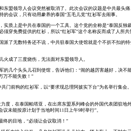
中国和东盟领导人会议突然被取消了。此次会议的议题是中共最头
持的会议，只有动用豢养的泰国“五毛儿党”红衫军去闹事。
，实质上是中共在泰国的一个工具。这个党的全称是“泰国反独裁
必须穿免费提供的红衫，所以“红衫军”这个名称反而成了人所共
国派了无数特务还不说，中共驻泰国大使馆就是个不折不扣的特
儿火成了三度烧伤，无法面对东盟领导人。
军的几个头头儿召到使馆，告诉他们：“闹的越厉害越好，决不能
万万不能失败！”
中共门前狗的红衫军，以“要求现总理阿披实下台”为名举行集会
加大力度，在泰国帕塔亚，在出席东盟系列峰会的外国代表团驻地
会议未能按原计划于当地时间11日上午9时举行”。
最终的目地，“必须让会议取消！”