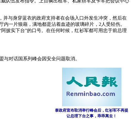
示威队伍发布指令。上百辆出租车、私家轿车及卡车把会议中心
钟，并与身穿蓝衣的政府支持者在会场入口外发生冲突，然后在
厅内一片狼藉，满地都是沾着血迹的玻璃碎片，2人受轻伤。
“阿披实下台”的口号。在任何时候，红衫军都可用忠于前总理
东盟与对话国系列峰会因安全问题取消。
泰政府宣布取消举行峰会后，红衫军不再提
让总理下台之事，乖乖离去！