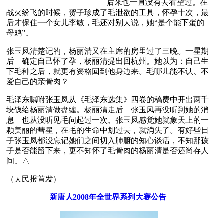
后来也一直没有去看望过。在
战火纷飞的时候，贺子珍成了毛泄欲的工具，怀孕十次，最
后才保住一个女儿李敏，毛还对别人说，她“是个能下蛋的
母鸡”。
张玉凤清楚记的，杨丽清又在主席的房里过了三晚。一星期
后，确定自己怀了孕，杨丽清提出回杭州。她以为：自己生
下毛种之后，就更有资格回到他身边来。毛哪儿能不认、不
爱自己的亲骨肉？
毛泽东嘱咐张玉凤从《毛泽东选集》四卷的稿费中开出两千
块钱给杨丽清做盘缠。杨丽清走后，张玉凤再没听到她的消
息，也从没听见毛问起过一次。张玉凤感觉她就象天上的一
颗美丽的彗星，在毛的生命中划过去，就消失了。有好些日
子张玉凤都没忘记她们之间切入肺腑的知心谈话，不知那孩
子是否能留下来，更不知怀了毛骨肉的杨丽清是否还尚存人
间。△ 
（人民报首发）
新唐人2008年全世界系列大赛公告