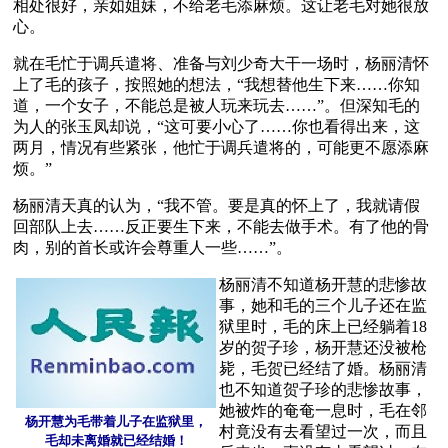
相处很好，亲如姐妹，不给老毛添麻烦。这让老毛对她很放
心。
就在毛忙于调兵遣将、准备与刘少奇大干一场时，杨丽清怀
上了毛的孩子，按照她的想法，“我想替他生下来……你知
道，一个女子，不能总是被人玩来玩去……”。但深知毛的
为人的张玉凤却说，“这可要小心了……你也看得出来，这
两月，情况有些紧张，他忙于调兵遣将的，可能更不愿添麻
烦。”
杨丽清天真的认为，“我不管。要是真的怀上了，我就请假
回部队上去……反正要生下来，不能去做手术。有了他的骨
肉，别的首长或许会尊重人一些……”。
杨丽清不知道杨开慧的悲惨故
事，她和毛的三个儿子还在监
狱里时，毛的床上已经躺着18
岁的贺子珍，杨开慧还没被枪
毙，毛贺已经结了婚。杨丽清
也不知道贺子珍的悲惨故事，
她被炸的奄奄一息时，毛在邻
杨开慧为毛带着儿子在监狱里，
村竟没有去看望过一次，而且
毛却未离婚就已经结婚！