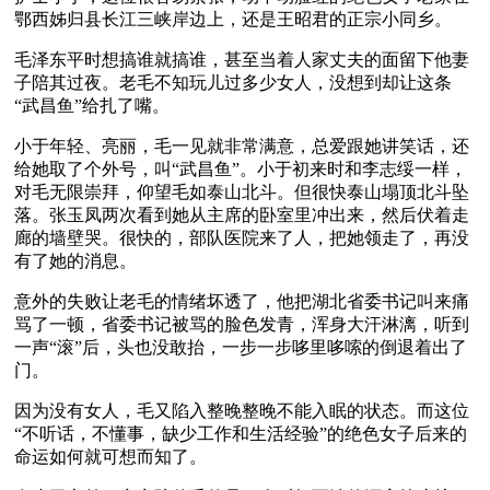
鄂西姊归县长江三峡岸边上，还是王昭君的正宗小同乡。
毛泽东平时想搞谁就搞谁，甚至当着人家丈夫的面留下他妻
子陪其过夜。老毛不知玩儿过多少女人，没想到却让这条
“武昌鱼”给扎了嘴。
小于年轻、亮丽，毛一见就非常满意，总爱跟她讲笑话，还
给她取了个外号，叫“武昌鱼”。小于初来时和李志绥一样，
对毛无限崇拜，仰望毛如泰山北斗。但很快泰山塌顶北斗坠
落。张玉凤两次看到她从主席的卧室里冲出来，然后伏着走
廊的墙壁哭。很快的，部队医院来了人，把她领走了，再没
有了她的消息。
意外的失败让老毛的情绪坏透了，他把湖北省委书记叫来痛
骂了一顿，省委书记被骂的脸色发青，浑身大汗淋漓，听到
一声“滚”后，头也没敢抬，一步一步哆里哆嗦的倒退着出了
门。
因为没有女人，毛又陷入整晚整晚不能入眠的状态。而这位
“不听话，不懂事，缺少工作和生活经验”的绝色女子后来的
命运如何就可想而知了。