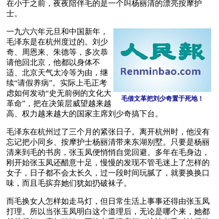
在小于之前，夜夜陪伴毛的是一个叫杨丽清的漂亮按摩护
士。
一九六六年元旦和中国新年，
毛泽东是在杭州度过的。刘少
奇、周恩来、朱德等，多次恭
请他回北京，他都以身体不
适、北京天气太冷等为由，继
续“请假养病”。实际上毛正考
虑如何发动“史无前例的文化大
毛借文革把刘少奇置于死地！
革命”，把在决策层威望越来越
高、权力越来越大的国家主席刘少奇搞下台。
毛泽东在杭州过了三个月的紧张日子。离开杭州时，他没有
忘记把小同乡、按摩护士杨丽清带来东湖别墅。只要是杨丽
清来到毛的书房，张玉凤便悄悄自觉回避。多年在毛身边，
刚开始张玉凤还醋意十足，慢慢的发现不管毛迷上了怎样的
女子，日子都不会太长久，过一段时间玩腻了，就要换换口
味，而且毛摈弃她们犹如扔破袜子。
而毛换女人怎样如走马灯，但日常生活上事事还得由张玉凤
打理。所以当张玉凤明白这个道理后，无论是哪个来，她都