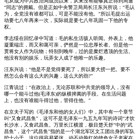
毛从成为中共政治局成员以来，从来没有能够真正得到周遭
“同志”的拥戴。但是正如中央警卫局局长汪东兴所说：“毛认
为，全党没有谁都可以，可是不能没有他。”所以毛提出运
动要七八年再来一次，实际就是要七八年巩固一下他的专
权。
李志绥在回忆录中写道：毛的私生活骇人听闻。外表上，他
凝重端庄，而又和蔼可亲，俨然是一位忠厚长者。但是他一
贯将女人作为玩物；特别到晚年，过的是糜烂透顶的生活。
他没有别的娱乐，玩弄女人成了他唯一的乐趣。
汪东兴说：“他是不是觉得要死了，所以要大捞一把。要不
然怎么会有这么大的兴趣，这么大的劲?”
江青说过：“在政治上，无论苏联和中共党的领导人，没有
哪一个能斗过他(毛泽东)的纵横捭阖的手段。在生活问题
上，也没有谁能斗得过他，管得住他。”
在京夫子写的《毛泽东和他的女人们》中，其中有一个章节
叫“又食武昌鱼”，这可不是毛泽东一九五九年写的诗词“才饮
长沙水，又食武昌鱼。万里长江横渡，极目楚天舒”中的“武
昌鱼”，这个“武昌鱼”指的是一个湖北军区文工团出身的军队
护士小于，这位很容易紧张，动不动脸红的绝色女子老家在