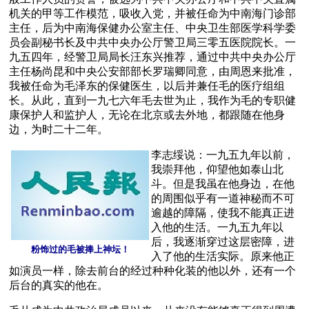
机关的甲等工作模范，吸收入党，并被任命为中南海门诊部
主任，后为中南海保健办公室主任、中央卫生部医学科学委
员会副秘书长及中共中央办公厅警卫局三零五医院院长。一
九五四年，经警卫局局长汪东兴推荐，通过中共中央办公厅
主任杨尚昆和中央公安部部长罗瑞卿同意，由周恩来批准，
我被任命为毛泽东的保健医生，以后并兼任毛的医疗组组
长。从此，直到一九七六年毛去世为止，我作为毛的专职健
康保护人和监护人，无论在北京或去外地，都跟随在他身
边，为时二十二年。
李志绥说：一九五九年以前，
我崇拜他，仰望他如泰山北
斗。但是我虽在他身边，在他
的周围似乎有一道神秘而不可
逾越的障隔，使我不能真正进
入他的生活。一九五九年以
后，我逐渐穿过这层密障，进
粉饰过的毛被捧上神坛！
入了他的生活实际。原来他正
如演员一样，除去前台的经过种种化装的他以外，还有一个
后台的真实的他在。