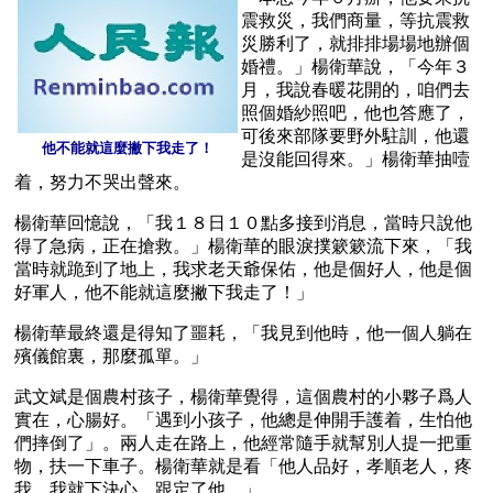
震救災，我們商量，等抗震救
災勝利了，就排排場場地辦個
婚禮。」楊衛華說，「今年３
月，我說春暖花開的，咱們去
照個婚紗照吧，他也答應了，
可後來部隊要野外駐訓，他還
他不能就這麼撇下我走了！
是沒能回得來。」楊衛華抽噎
着，努力不哭出聲來。
楊衛華回憶說，「我１８日１０點多接到消息，當時只說他
得了急病，正在搶救。」楊衛華的眼淚撲簌簌流下來，「我
當時就跪到了地上，我求老天爺保佑，他是個好人，他是個
好軍人，他不能就這麼撇下我走了！」
楊衛華最終還是得知了噩耗，「我見到他時，他一個人躺在
殯儀館裏，那麼孤單。」 
武文斌是個農村孩子，楊衛華覺得，這個農村的小夥子爲人
實在，心腸好。「遇到小孩子，他總是伸開手護着，生怕他
們摔倒了」。兩人走在路上，他經常隨手就幫別人提一把重
物，扶一下車子。楊衛華就是看「他人品好，孝順老人，疼
我，我就下決心，跟定了他。」