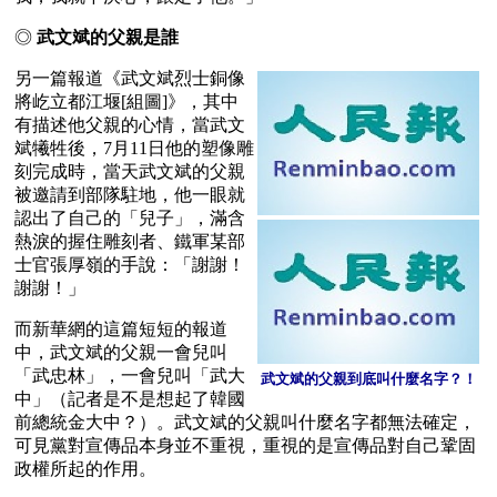
◎ 
武文斌的父親是誰
另一篇報道《武文斌烈士銅像
將屹立都江堰[組圖]》，其中
有描述他父親的心情，當武文
斌犧牲後，7月11日他的塑像雕
刻完成時，當天武文斌的父親
被邀請到部隊駐地，他一眼就
認出了自己的「兒子」，滿含
熱淚的握住雕刻者、鐵軍某部
士官張厚嶺的手說：「謝謝！
謝謝！」
而新華網的這篇短短的報道
中，武文斌的父親一會兒叫
「武忠林」，一會兒叫「武大
武文斌的父親到底叫什麼名字？！
中」（記者是不是想起了韓國
前總統金大中？）。武文斌的父親叫什麼名字都無法確定，
可見黨對宣傳品本身並不重視，重視的是宣傳品對自己鞏固
政權所起的作用。