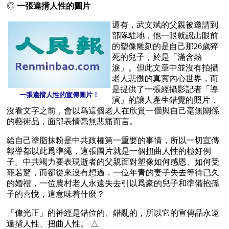
◎ 
一張違揹人性的圖片
還有，武文斌的父親被邀請到
部隊駐地，他一眼就認出眼前
的塑像雕刻的是自己那26歲猝
死的兒子，於是「滿含熱
淚」。但此文章中並沒有拍攝
老人悲慟的真實內心世界，而
是提供了一張經攝影記者「導
一張違揹人性的宣傳圖片！
演」的讓人產生錯覺的照片，
沒看文字之前，會以爲這個老人在欣賞一個與自己毫無關係
的藝術品，面部表情毫無悲痛而言。
給自己塗脂抹粉是中共政權第一重要的事情，所以一切宣傳
報導都以此爲準繩，這張圖片就是一個扭曲人性的極好例
子。中共竭力要表現逝者的父親面對塑像如何感恩、如何受
寵若驚，而卻從來沒有想過，一位年青的妻子失去等待已久
的婚禮，一位農村老人永遠失去引以爲豪的兒子和準備抱孫
子的喜悅，這意味着什麼？
「偉光正」的神經是錯位的、錯亂的，所以它的宣傳品永遠
違揹人性、扭曲人性。 △