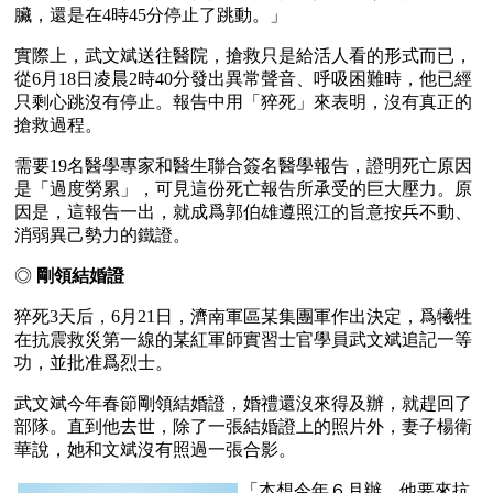
臟，還是在4時45分停止了跳動。」
實際上，武文斌送往醫院，搶救只是給活人看的形式而已，
從6月18日凌晨2時40分發出異常聲音、呼吸困難時，他已經
只剩心跳沒有停止。報告中用「猝死」來表明，沒有真正的
搶救過程。
需要19名醫學專家和醫生聯合簽名醫學報告，證明死亡原因
是「過度勞累」，可見這份死亡報告所承受的巨大壓力。原
因是，這報告一出，就成爲郭伯雄遵照江的旨意按兵不動、
消弱異己勢力的鐵證。
◎ 
剛領結婚證
猝死3天后，6月21日，濟南軍區某集團軍作出決定，爲犧牲
在抗震救災第一線的某紅軍師實習士官學員武文斌追記一等
功，並批准爲烈士。
武文斌今年春節剛領結婚證，婚禮還沒來得及辦，就趕回了
部隊。直到他去世，除了一張結婚證上的照片外，妻子楊衛
華說，她和文斌沒有照過一張合影。
「本想今年６月辦，他要來抗