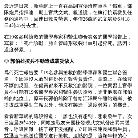
最近連日來，新華網上一直在高調宣傳濟南軍區「鐵軍」部
隊炮兵指揮連二期士官武文斌。報道說，在執行抗震救災任
務的過程中，因連日救災勞累，年僅26歲的武文斌於6月18
日4時45分去世。
在19名參與搶救的醫學專家和醫生聯合簽名的醫學報告上，
寫着：「死亡診斷：肺血管畸形破裂出血引起猝死。誘因：
過度勞累。」
◎ 
郭伯雄按兵不動造成震災缺人
爲何死亡報告要「19名參與搶救的醫學專家和醫生聯合簽
名」？因爲沒人敢對這份死亡報告負責任。實際上，在餘震
不斷的災區、在傷員都來不及救治的醫院，一位實習士官學
員不可能有19名醫學專家和醫生參與搶救，除非他處在郭伯
雄的地位上。原軍長郭伯雄除了曾給江澤民午睡站過崗、被
提拔成軍委副主席以外，他沒有製造「過度勞累」的機會。
看看新華網的這段報道：「誰也沒有想到，悲劇發生了。次
日凌晨2時40分，同帳篷戰友宋國棟發現武文斌發出異常聲
音，呼吸困難，搖了幾下沒搖醒，立即叫來連長和衛生員，
並迅速把他送往醫院進行搶救。遺憾的是，這顆年輕的心