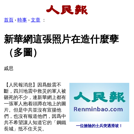
首頁
›
時事
›
文章
：
新華網這張照片在造什麼孽
（多圖）
戚思
【人民報消息】因爲餘震不
斷，四川地震中救災的軍人被
砸死的不少，連新華網上都有
一張軍人抱着頭蹲在地上的圖
片。但是中共並沒有宣揚他
們，也沒有報道他們，因爲中
共不希望讓人知道它的「鋼鐵
一位搶險的士兵突遇滑坡！
長城」抵不住天災。