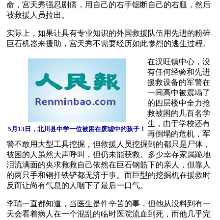
命，宫天秀强忍剧痛，用自己的右手锯断自己的右腿，然后
被救援人员拉出。
实际上，如果让具有专业知识的外国救援队伍用先进的粉碎
巨石机器来援助，宫天秀不需要经历如此惨烈的逃生过程。 
在汉旺镇中心，没
有任何经验和先进
援救设备的军警在
一间高中被震塌了
的四层楼中全力抢
救被困的几百名学
生，由于学校还有
5月13日，北川县中学一位被困在废墟中的孩子！
再倒塌的危机，军
警不敢用大型工具挖掘，但救援人员挖掘到的都只是尸体，
被困的人虽然大声呼叫，但仍未能获救。多少幸存家属跪地
泪流满面的央求救救自己依然在巨石钢筋下的亲人，但靠人
的两只手和钢扦铁铲都无济于事。而巨型的挖掘机在援救时
反而让尚有气息的人咽下了最后一口气。
李瑞一直都知道，当医生是件辛苦的事，但他从没料到有一
天会看着病人在一个混乱的临时医院流血到死，而他几乎完