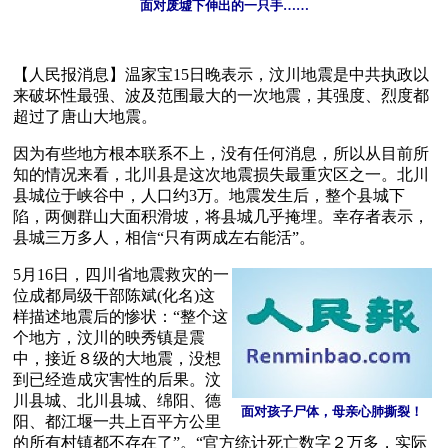
面对废墟下伸出的一只手……
【人民报消息】温家宝15日晚表示，汶川地震是中共执政以
来破坏性最强、波及范围最大的一次地震，其强度、烈度都
超过了唐山大地震。
因为有些地方根本联系不上，没有任何消息，所以从目前所
知的情况来看，北川县是这次地震损失最重灾区之一。北川
县城位于峡谷中，人口约3万。地震发生后，整个县城下
陷，两侧群山大面积滑坡，将县城几乎掩埋。幸存者表示，
县城三万多人，相信“只有两成左右能活”。
5月16日，四川省地震救灾的一
位成都局级干部陈斌(化名)这
样描述地震后的惨状：“整个这
个地方，汶川的映秀镇是震
中，接近８级的大地震，没想
到已经造成灾害性的后果。汶
川县城、北川县城、绵阳、德
面对孩子尸体，母亲心肺撕裂！
阳、都江堰一共上百平方公里
的所有村镇都不存在了”。“官方统计死亡数字２万多，实际