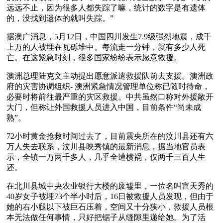
远远不止，因为很多人都失踪了嘛，统计的数字是有遗体
的，没找到遗体的就叫失踪。”
据澳广消息，5月12日，中国四川发生7.9级强烈地震，成千
上万的人被埋在瓦砾堆中。每流走一分钟，就有多少人死
亡。在这紧急时刻，很多国家纷纷表示愿意救援。
澳洲总理陆克文主动提出愿意派遣救援队前去支援。澳洲政
府的灾害协调组织- 澳洲紧急情况管理单位称已随时待命，
必要时将前往最严重的灾区救援。中共虽然口称对外援敞开
大门，但称让外国救援人员进入中国，目前条件“尚未成
熟”。
72小时黄金抢救时间过去了，目前震央所在的汶川县还有六
万人失去联系，汶川县映秀镇的最新消息，据当地官员表
示，全镇一万两千多人，几乎全遭横祸，仅两千三百人生
还。
在北川县城中央农业银行大楼的废墟里，一位名叫宫天秀的
40岁女子被埋73个半小时后，16日被救援人员发现，但由于
她的右小腿以下被巨石压着，空间又十分狭小，救援人员根
本无法做任何事情，只好把锯子从缝隙里递给她。为了活