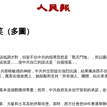
笑（多圖）
該低調才對，但架不住中共的指導思想是「戰天鬥地」，所以國
這就是……按中共自己的說法是「自掘墳墓」。
中共那根敏感的神經，中共外交部提出強烈抗議，結果佩洛西不
厲害，厲害在後效應上，她鼓勵和支持「所有個人、團體，站出來
基本道德觀獲得尊重；然而，中共政府並未信守當初的承諾，改
、多倫多、大阪和土耳其的伊斯坦堡。當時，西方社會把08年奧運