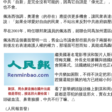
中共「自新」是完全沒有可能的，因爲它自詡是「偉光正」，
也不會。
佩洛西強調，奧運會（的存在）應提供更多機會，讓民衆表達
說：「如果全球愛好自由的民衆，不站出來反對中共政府鎮壓
早在2001年，時任聯邦衆議員的佩洛西，就聯合同爲加州選區
佩洛西這個書面聲明一出，舊金山市議會那些親共份子兩腿有
前後左右表達維護人權的權力，那場面可想而知，真能成爲轟
繼美國著名電影導演和製片人斯
理梅克爾、外長史坦麥爾與德國
會開幕式。法國總統沙柯吉也正
中共猶如困獸，不得不決定把邪
蹬腿還能折騰的地方已經縮小到
看了新華網頭版頭條上劉淇和周
劉淇、周永康這倆在國外法庭
都是罪犯，接送邪火最恰當！
庭都是罪犯的接送邪火，實在太
頭破血流、鼻青臉腫，中共不行了嘛。△
（人民報首發）