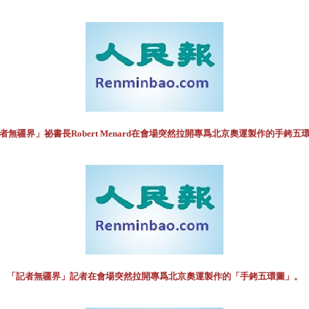
者無疆界」祕書長Robert Menard在會場突然拉開專爲北京奧運製作的手銬五
「記者無疆界」記者在會場突然拉開專爲北京奧運製作的「手銬五環圖」。