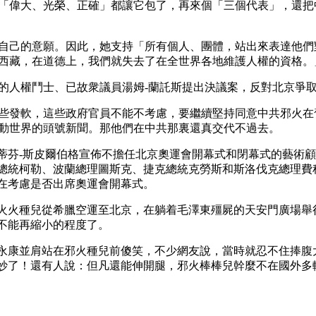
「偉大、光榮、正確」都讓它包了，再來個「三個代表」，還把
自己的意願。因此，她支持「所有個人、團體，站出來表達他們
西藏，在道德上，我們就失去了在全世界各地維護人權的資格。
的人權鬥士、已故衆議員湯姆-蘭託斯提出決議案，反對北京爭取2
些發軟，這些政府官員不能不考慮，要繼續堅持同意中共邪火在
動世界的頭號新聞。那他們在中共那裏還真交代不過去。
蒂芬-斯皮爾伯格宣佈不擔任北京奧運會開幕式和閉幕式的藝術
總統柯勒、波蘭總理圖斯克、捷克總統克勞斯和斯洛伐克總理費
在考慮是否出席奧運會開幕式。
火火種兒從希臘空運至北京，在躺着毛澤東殭屍的天安門廣場舉
不能再縮小的程度了。
永康並肩站在邪火種兒前傻笑，不少網友說，當時就忍不住捧腹
妙了！還有人說：但凡還能伸開腿，邪火棒棒兒幹麼不在國外多