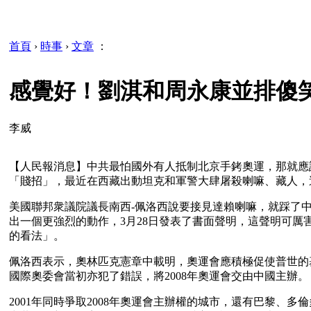
首頁
›
時事
›
文章
：
感覺好！劉淇和周永康並排傻
李威
【人民報消息】中共最怕國外有人抵制北京手銬奧運，那就應
「賤招」，最近在西藏出動坦克和軍警大肆屠殺喇嘛、藏人，
美國聯邦衆議院議長南西-佩洛西說要接見達賴喇嘛，就踩了
出一個更強烈的動作，3月28日發表了書面聲明，這聲明可
的看法」。
佩洛西表示，奧林匹克憲章中載明，奧運會應積極促使普世的
國際奧委會當初亦犯了錯誤，將2008年奧運會交由中國主辦。
2001年同時爭取2008年奧運會主辦權的城市，還有巴黎