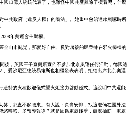
中國13億人統統代表了，也難怪中國共產黨除了橫着爬，什麼
對中共政府（違反人權）的看法」。她重申會晤達賴喇嘛時所
」
008年奧運會主辦權。
舊金山市亂晃，那愛好自由、反對屠殺的民衆擁在邪火棒棒的
顧問後，英國王子查爾斯宣佈不參加北京奧運任何活動，德國總
科、愛沙尼亞總統易維斯也相繼發表表明，拒絕出席北京奧運
行造勢的火種歡迎儀式暨火炬接力啓動儀式。這說明中共還能
大笑，都直不起腰來。有人說：真會安排，找這麼倆在國外法
轉悠轉悠、多報導報導？就是因爲處處碰壁，處處抽筋，處處