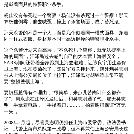
是戴着面具的特警职业杀手。
杨佳没有杀死过一个警察？杨佳没有杀死过一个警察！那天
算杨佳倒霉，他去喊冤，撞上了杀警场面，成了替死鬼。
那天杀警的不是一个人，而是几个戴着同一模式面具、穿着
同一样式衣服、身材基本同一高矮胖瘦的特警职业杀手。
这个杀警计划来自高层，“不杀死几个警察，就无法摆平上
海的局面”，江泽民过去感到自己的大本营上海最安全，
SARS期间还带着全家跑到上海去避难，让陈良宇用生命保
卫上海，现在黄菊死了，陈良宇被关押起来，姨外甥吴志明
被从上海公安局长位子上拉下，江泽民对胡锦涛非常不满，
要“整顿整顿上海”。
要镇压总得有个理由，“很简单，来点儿苦肉计什么都齐
了”。周永康在江泽民发话后，和吴志明通了气。那天吴志
明一手拿着电话，一手搂着妞儿……，拍着胸脯保证“万无
一失”。
2008年2月起，尽管吴志明仍担任上海市委常委、政法委书
记，武警上海市总队第一政委，但不再兼任上海公安局长这