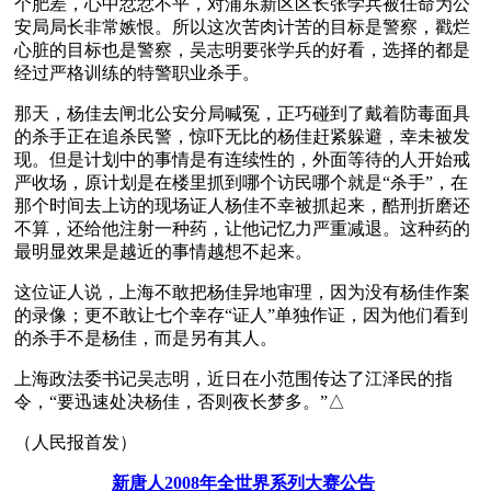
个肥差，心中忿忿不平，对浦东新区区长张学兵被任命为公
安局局长非常嫉恨。所以这次苦肉计苦的目标是警察，戳烂
心脏的目标也是警察，吴志明要张学兵的好看，选择的都是
经过严格训练的特警职业杀手。
那天，杨佳去闸北公安分局喊冤，正巧碰到了戴着防毒面具
的杀手正在追杀民警，惊吓无比的杨佳赶紧躲避，幸未被发
现。但是计划中的事情是有连续性的，外面等待的人开始戒
严收场，原计划是在楼里抓到哪个访民哪个就是“杀手”，在
那个时间去上访的现场证人杨佳不幸被抓起来，酷刑折磨还
不算，还给他注射一种药，让他记忆力严重减退。这种药的
最明显效果是越近的事情越想不起来。
这位证人说，上海不敢把杨佳异地审理，因为没有杨佳作案
的录像；更不敢让七个幸存“证人”单独作证，因为他们看到
的杀手不是杨佳，而是另有其人。
上海政法委书记吴志明，近日在小范围传达了江泽民的指
令，“要迅速处决杨佳，否则夜长梦多。”△ 
（人民报首发）
新唐人2008年全世界系列大赛公告