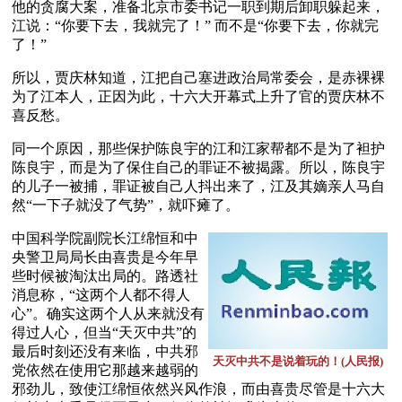
他的贪腐大案，准备北京市委书记一职到期后卸职躲起来，
江说：“你要下去，我就完了！” 而不是“你要下去，你就完
了！”
所以，贾庆林知道，江把自己塞进政治局常委会，是赤裸裸
为了江本人，正因为此，十六大开幕式上升了官的贾庆林不
喜反愁。
同一个原因，那些保护陈良宇的江和江家帮都不是为了袒护
陈良宇，而是为了保住自己的罪证不被揭露。所以，陈良宇
的儿子一被捕，罪证被自己人抖出来了，江及其嫡亲人马自
然“一下子就没了气势”，就吓瘫了。
中国科学院副院长江绵恒和中
央警卫局局长由喜贵是今年早
些时候被淘汰出局的。路透社
消息称，“这两个人都不得人
心”。确实这两个人从来就没有
得过人心，但当“天灭中共”的
最后时刻还没有来临，中共邪
天灭中共不是说着玩的！(人民报)
党依然在使用它那越来越弱的
邪劲儿，致使江绵恒依然兴风作浪，而由喜贵尽管是十六大