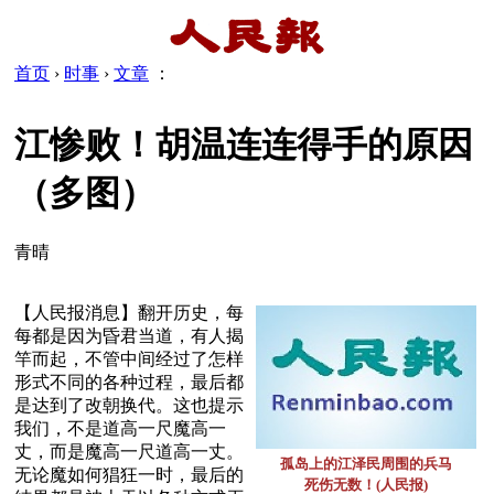
首页
›
时事
›
文章
：
江惨败！胡温连连得手的原因
（多图）
青晴
【人民报消息】翻开历史，每
每都是因为昏君当道，有人揭
竿而起，不管中间经过了怎样
形式不同的各种过程，最后都
是达到了改朝换代。这也提示
我们，不是道高一尺魔高一
丈，而是魔高一尺道高一丈。
孤岛上的江泽民周围的兵马
无论魔如何猖狂一时，最后的
死伤无数！(人民报)