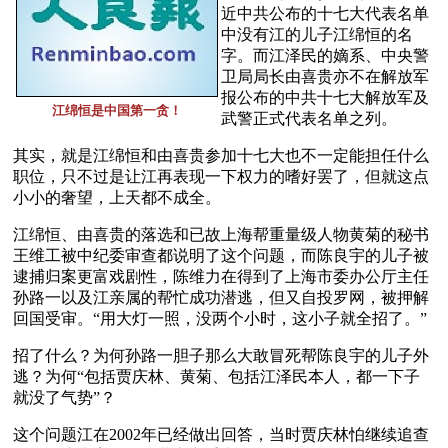
近中共公布的十七大代表名单
中没有江的儿子江绵恒的名
字。而江泽民的嫡系、中央警
卫局局长由喜贵亦不在解放军
报公布的中共十七大解放军及
江绵恒是中国第一贪！
武警正式代表名单之列。
其实，就是江绵恒和由喜贵参加十七大也不一定能担任什么
职位，只不过是让江再表现一下权力的嗜好罢了，但就这点
小小的奢望，上天都不成全。
江绵恒、由喜贵的落选和已故上海帮重量级人物黄菊的秘书
王维工被中纪委审查都说明了这个问题，而陈良宇的儿子被
逮捕归案更富戏剧性，陈维力在得到了上海市委办公厅主任
孙路一以及江亲属的帮忙成功潜逃，但又自投罗网，被押解
回国受审。“用大灯一照，没两个小时，这小子就全招了。”
招了什么？为何孙路一胆子那么大敢冒死帮陈良宇的儿子外
逃？为何“包括贾庆林、黄菊、包括江泽民本人，都一下子
就没了气势”？
这个问题江在2002年已经做出回答，当时贾庆林怕继续追查