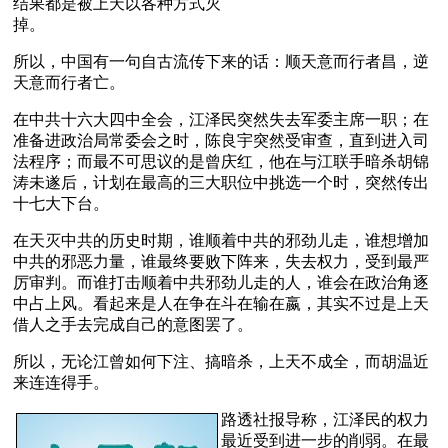
结果都是被上天以各种方式灭
掉。
所以，中国有一句自古流传下来的话：顺天意而行者昌，逆
天意而行者亡。
在中共十六大四中全会，江泽民突然失去军委主席一职；在
准备进政治局常委会之时，陈良宇突然受审查，直到进入司
法程序；而最不可思议的是曾庆红，他在与江联手暗杀胡锦
涛未遂后，计划在最高的三大职位中挑选一个时，突然传出
十七大下台。
在天灭中共的历史时期，谁顺着中共的邪劲儿走，谁想增加
中共的邪恶力量，谁最终要败下阵来，失去权力，受到最严
厉审判。而谁打击顺着中共邪劲儿走的人，谁会在政治角逐
中占上风。看起来是人在争在斗在输在嬴，其实不过是上天
借人之手去完成自己的意图罢了。
所以，无论江曾如何下注、搞暗杀，上天不成全，而胡温近
来连连得手。
路透社报导称，江泽民的权力
最近受到进一步的削弱。在最