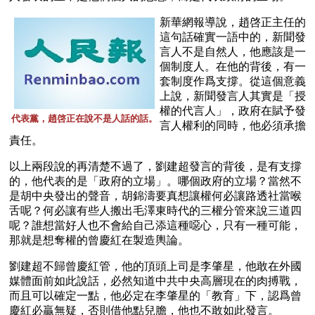
新華網報導說，趙啓正主任的
這句話確實一語中的，新聞發
言人不是自然人，他應該是一
個制度人。在他的背後，有一
套制度作爲支撐。從這個意義
上說，新聞發言人其實是「授
權的代言人」，政府在賦予發
代表黨，趙啓正在說不是人話的話。
言人權利的同時，他必須承擔
責任。 
以上兩段說的再清楚不過了，劉建超發言的背後，是有支撐
的，他代表的是「政府的立場」。哪個政府的立場？當然不
是胡中央發出的聲音，胡錦濤要真想讓權何必讓路透社當喉
舌呢？何必讓有些人搬出毛澤東時代的三權分管來說三道四
呢？誰想當好人也不會給自己添這種噁心，只有一種可能，
那就是想奪權的曾慶紅在製造輿論。
劉建超不歸曾慶紅管，他的頂頭上司是李肇星，他敢在外國
媒體面前如此說話，必然知道中共中央高層現在的肉搏戰，
而且可以確定一點，他必定在李肇星的「教育」下，認爲曾
慶紅必贏無疑，否則借他點兒膽，他也不敢如此發言。