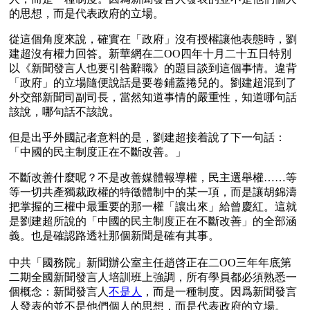
的思想，而是代表政府的立場。
從這個角度來說，確實在「政府」沒有授權讓他表態時，劉
建超沒有權力回答。新華網在二OO四年十月二十五日特別
以《新聞發言人也要引咎辭職》的題目談到這個事情。違背
「政府」的立場隨便說話是要卷鋪蓋捲兒的。劉建超混到了
外交部新聞司副司長，當然知道事情的嚴重性，知道哪句話
該說，哪句話不該說。
但是出乎外國記者意料的是，劉建超接着說了下一句話：
「中國的民主制度正在不斷改善。」
不斷改善什麼呢？不是改善媒體報導權，民主選舉權……等
等一切共產獨裁政權的特徵體制中的某一項，而是讓胡錦濤
把掌握的三權中最重要的那一權「讓出來」給曾慶紅。這就
是劉建超所說的「中國的民主制度正在不斷改善」的全部涵
義。也是確認路透社那個新聞是確有其事。 
中共「國務院」新聞辦公室主任趙啓正在二OO三年年底第
二期全國新聞發言人培訓班上強調，所有學員都必須熟悉一
個概念：新聞發言人
不是人
，而是一種制度。因爲新聞發言
人發表的並不是他們個人的思想，而是代表政府的立場。