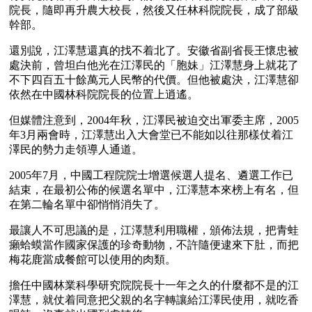
院長，隨即再升農大校長，然後又任林科院院長，成了部級
幹部。
還別說，江澤慧還真的找不着北了。安徽省副省長王懷忠被
處決前，曾坦白他光在江澤民的「胞妹」江澤慧身上就花了
不下四百五十餘萬元人民幣的代價。但他被處決，江澤慧卻
依然在中國林科院院長的位置上逍遙。
但媒體注意到，2004年秋，江澤民被迫交出軍委主席，2005
年3月兩會時，江澤慧出入大會堂已不能如以往那樣仗着江
澤民的勢力走領導人通道。
2005年7月，中國工程院院士增選候選人提名、遴選工作已
結束，在最初公佈的候選名單中，江澤慧本來榜上有名，但
在第二輪名單中卻悄悄消失了。
最讓人不可思議的是，江澤慧利用職權，頒佈法規，把青蛙
癩蛤蟆當作國家保護的珍奇動物，不許隨便逮來下肚，而把
梅花鹿當成餐館可以使用的肉類。
擔任中國林業科學研究院院長十一年之久的什麼都不是的江
澤慧，就仗着同意把父親的名字轉讓給江澤民使用，就吃香