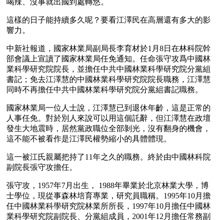
喝辣、沒事就出國到處轉悠。
這樣的日子能持續多久呢？要看江澤民在高層還有多大的影
響力。
中新社報道，國家林業局副局長李育材於1月8日在林科院幹
部會議上宣讀了國家林業局任免通知。任命張守攻爲中國林
業科學研究院院長，並擔任中共中國林業科學研究院分黨組
書記；免去江澤慧的中國林業科學研究院院長職務，江澤慧
同時不再擔任中共中國林業科學研究院分黨組書記職務。
國家林業局一位人士說，江澤慧已到退休年齡，這是正常的
人事任免。對於別人來說可以用這個託辭，但江澤慧在政壇
發生大地震時，居然黨政職位全部剝光，沒有翻身的機會，
這不能不被看作是江澤民權勢縮小的具體體現。
這一被江氏親屬把持了11年之久的職務。終於由中國林科院
副院長張守攻擔任。 
張守攻，1957年7月出生， 1988年畢業於北京林業大學，博
士學位，現從事森林培育專業，研究員職稱。1995年10月擔
任中國林業科學研究院林業所所長，1997年10月擔任中國林
業科學研究院副院長、分黨組成員，2001年12月擔任常務副