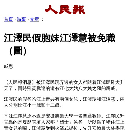
首頁
›
時事
›
文章
：
江澤民假胞妹江澤慧被免職
（圖）
戚思
【人民報消息】被江澤民玩弄過的女人都隨着江澤民雞犬升
天了，同時飛黃騰達的還有江七大姑八大姨之類的親戚。
江澤民的假爸爸江上青共有兩個女兒，江澤玲和江澤慧，兩
人分別比江小十歲和十二歲。
堂妹江澤慧原不過是安徽農業大學一名普通教師。江澤民升
官靠的是履歷表填人家那「烈士」爸爸，所以爲了堵住江上
青女兒的嘴，江澤慧受到火箭式提拔，先升安徽農大林學院