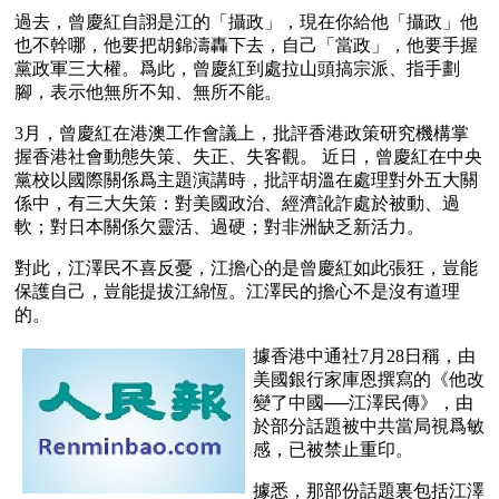
過去，曾慶紅自詡是江的「攝政」，現在你給他「攝政」他
也不幹哪，他要把胡錦濤轟下去，自己「當政」，他要手握
黨政軍三大權。爲此，曾慶紅到處拉山頭搞宗派、指手劃
腳，表示他無所不知、無所不能。
3月，曾慶紅在港澳工作會議上，批評香港政策研究機構掌
握香港社會動態失策、失正、失客觀。 近日，曾慶紅在中央
黨校以國際關係爲主題演講時，批評胡溫在處理對外五大關
係中，有三大失策：對美國政治、經濟訛詐處於被動、過
軟；對日本關係欠靈活、過硬；對非洲缺乏新活力。
對此，江澤民不喜反憂，江擔心的是曾慶紅如此張狂，豈能
保護自己，豈能提拔江綿恆。江澤民的擔心不是沒有道理
的。
據香港中通社7月28日稱，由
美國銀行家庫恩撰寫的《他改
變了中國──江澤民傳》，由
於部分話題被中共當局視爲敏
感，已被禁止重印。
據悉，那部份話題裏包括江澤