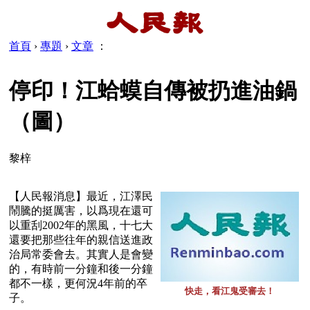
首頁
›
專題
›
文章
：
停印！江蛤蟆自傳被扔進油鍋
（圖）
黎梓
【人民報消息】最近，江澤民
鬧騰的挺厲害，以爲現在還可
以重刮2002年的黑風，十七大
還要把那些往年的親信送進政
治局常委會去。其實人是會變
的，有時前一分鐘和後一分鐘
都不一樣，更何況4年前的卒
快走，看江鬼受審去！
子。