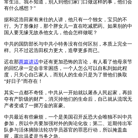
常生活。我不知道，别人到他们家门口做这样的事，他们会
有什么感想？”
据和迟浩田家有来往的人讲，他只有一个独女，宝贝的不
行。为了形像好，那个胖女儿一直在吃减肥药。如果别的中
国人要无缘无故杀他女儿，他会怎样做呢？ 
中共的国防部长与中共小特务没有任何区别，本质上完全一
样。只不过迟浩田权力更大，造孽更多而已。
迟在那
两篇讲话
中还有更加恐怖的言论，有人看了他母亲节
的回忆录一定会非常困惑，一个人怎么可以自私到如此程
度，只关心自己家人，而别人的生命只是为了替他们换取
“好日子”而存在！
其实一点都不奇怪，中共从一开始就以屠杀人民起家，再掠
夺有产阶级的财产，消灭掉他们的生命后，自己就从流氓无
产者变成了一掷万金的富豪。
中共最近有些麻烦，一个是美国召开反恐大会唯独不叫中共
参加，所以中共要加强对外的舆论化妆；第二、近期传出军
队参与活体摘除法轮功学员器官的罪恶行动，所以掩盖血
腥，露出温柔是当务之急。