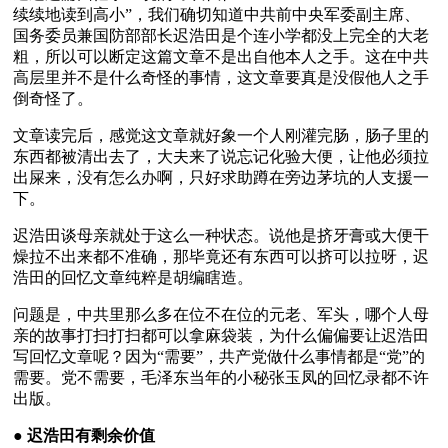
续续地读到高小”，我们确切知道中共前中央军委副主席、
国务委员兼国防部部长迟浩田是个连小学都没上完全的大老
粗，所以可以断定这篇文章不是出自他本人之手。这在中共
高层里并不是什么奇怪的事情，这文章要真是没假他人之手
倒奇怪了。
文章读完后，感觉这文章就好象一个人刚灌完肠，肠子里的
东西都被清出去了，大夫来了说忘记化验大便，让他必须拉
出屎来，没有怎么办啊，只好求助蹲在旁边茅坑的人支援一
下。
迟浩田谈母亲就处于这么一种状态。说他是挤牙膏或大便干
燥拉不出来都不准确，那毕竟还有东西可以挤可以拉呀，迟
浩田的回忆文章纯粹是胡编瞎造。
问题是，中共里那么多在位不在位的元老、军头，哪个人母
亲的故事打扫打扫都可以拿麻袋装，为什么偏偏要让迟浩田
写回忆文章呢？因为“需要”，共产党做什么事情都是“党”的
需要。党不需要，毛泽东当年的小秘张玉凤的回忆录都不许
出版。
● 
迟浩田有剩余价值 