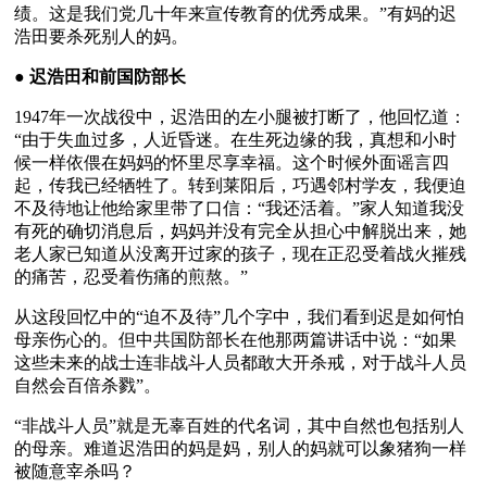
绩。这是我们党几十年来宣传教育的优秀成果。”有妈的迟
浩田要杀死别人的妈。
● 
迟浩田和前国防部长 
1947年一次战役中，迟浩田的左小腿被打断了，他回忆道：
“由于失血过多，人近昏迷。在生死边缘的我，真想和小时
候一样依偎在妈妈的怀里尽享幸福。这个时候外面谣言四
起，传我已经牺牲了。转到莱阳后，巧遇邻村学友，我便迫
不及待地让他给家里带了口信：“我还活着。”家人知道我没
有死的确切消息后，妈妈并没有完全从担心中解脱出来，她
老人家已知道从没离开过家的孩子，现在正忍受着战火摧残
的痛苦，忍受着伤痛的煎熬。”
从这段回忆中的“迫不及待”几个字中，我们看到迟是如何怕
母亲伤心的。但中共国防部长在他那两篇讲话中说：“如果
这些未来的战士连非战斗人员都敢大开杀戒，对于战斗人员
自然会百倍杀戮”。
“非战斗人员”就是无辜百姓的代名词，其中自然也包括别人
的母亲。难道迟浩田的妈是妈，别人的妈就可以象猪狗一样
被随意宰杀吗？ 