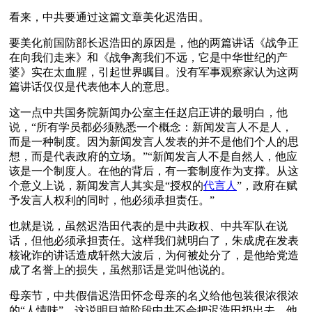
看来，中共要通过这篇文章美化迟浩田。
要美化前国防部长迟浩田的原因是，他的两篇讲话《战争正
在向我们走来》和《战争离我们不远，它是中华世纪的产
婆》实在太血腥，引起世界瞩目。没有军事观察家认为这两
篇讲话仅仅是代表他本人的意思。
这一点中共国务院新闻办公室主任赵启正讲的最明白，他
说，“所有学员都必须熟悉一个概念：新闻发言人不是人，
而是一种制度。因为新闻发言人发表的并不是他们个人的思
想，而是代表政府的立场。”“新闻发言人不是自然人，他应
该是一个制度人。在他的背后，有一套制度作为支撑。从这
个意义上说，新闻发言人其实是“授权的
代言人
”，政府在赋
予发言人权利的同时，他必须承担责任。”
也就是说，虽然迟浩田代表的是中共政权、中共军队在说
话，但他必须承担责任。这样我们就明白了，朱成虎在发表
核讹诈的讲话造成轩然大波后，为何被处分了，是他给党造
成了名誉上的损失，虽然那话是党叫他说的。
母亲节，中共假借迟浩田怀念母亲的名义给他包装很浓很浓
的“人情味”，这说明目前阶段中共不会把迟浩田扔出去，他