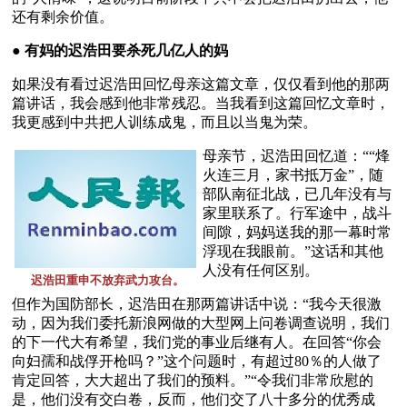
还有剩余价值。
● 
有妈的迟浩田要杀死几亿人的妈 
如果没有看过迟浩田回忆母亲这篇文章，仅仅看到他的那两
篇讲话，我会感到他非常残忍。当我看到这篇回忆文章时，
我更感到中共把人训练成鬼，而且以当鬼为荣。
母亲节，迟浩田回忆道：““烽
火连三月，家书抵万金”，随
部队南征北战，已几年没有与
家里联系了。行军途中，战斗
间隙，妈妈送我的那一幕时常
浮现在我眼前。”这话和其他
人没有任何区别。
迟浩田重申不放弃武力攻台。
但作为国防部长，迟浩田在那两篇讲话中说：“我今天很激
动，因为我们委托新浪网做的大型网上问卷调查说明，我们
的下一代大有希望，我们党的事业后继有人。在回答“你会
向妇孺和战俘开枪吗？”这个问题时，有超过80％的人做了
肯定回答，大大超出了我们的预料。”“令我们非常欣慰的
是，他们没有交白卷，反而，他们交了八十多分的优秀成