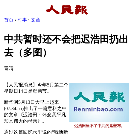
首页
›
时事
›
文章
：
中共暂时还不会把迟浩田扔出
去（多图）
青晴
【人民报消息】今年5月第二个
星期日14日是母亲节。
新华网5月13日大早上起来
(07:34:55)推出了一篇意料之中
的文章《迟浩田：怀念我平凡
却又伟大的母亲》。
迟浩田当不了中共的遮羞布。
通过这篇回忆录里说的“我断断