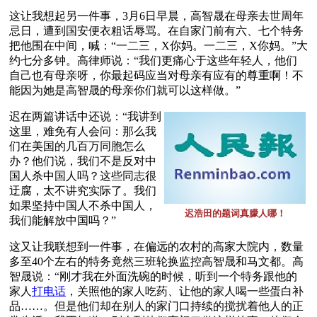
这让我想起另一件事，3月6日早晨，高智晟在母亲去世周年
忌日，遭到国安便衣粗话辱骂。在自家门前有六、七个特务
把他围在中间，喊：“一二三，X你妈。一二三，X你妈。”大
约七分多钟。高律师说：“我们更痛心于这些年轻人，他们
自己也有母亲呀，你最起码应当对母亲有应有的尊重啊！不
能因为她是高智晟的母亲你们就可以这样做。”
迟在两篇讲话中还说：“我讲到
这里，难免有人会问：那么我
们在美国的几百万同胞怎么
办？他们说，我们不是反对中
国人杀中国人吗？这些同志很
迂腐，太不讲究实际了。我们
如果坚持中国人不杀中国人，
迟浩田的题词真朦人哪！
我们能解放中国吗？”
这又让我联想到一件事，在偏远的农村的高家大院内，数量
多至40个左右的特务竟然三班轮换监控高智晟和马文都。高
智晟说：“刚才我在外面洗碗的时候，听到一个特务跟他的
家人
打电话
，关照他的家人吃药、让他的家人喝一些蛋白补
品……。但是他们却在别人的家门口持续的搅扰着他人的正