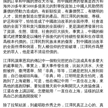
揣的訂單和中國的潛在大市場。而中國經濟的發展是西方和
海外20多年來5000多億美元的對華投資加上中國人民勤勞而
廉價的勞動力造成的。有鉅額投資，有廉價勞工，有聰明的
人才，當然會製造出豐富的產品。而江澤民的無能、專橫、
妒忌和保守，恰恰造成了中國政治改革的全面停滯、社會道
德的全面下滑和貪污腐敗的全面橫行，更是讓經濟發展付出
了資源、生態、環境、社會的巨大損失。事實上，中國的櫥
窗式經濟繁榮是以犧牲子孫後代的可持續性發展和生存環境
爲根本代價的。江澤民對民族未來的傷害，對中國政治改革
的全面停滯和倒退，對人權信仰的空前破壞，江澤民作爲歷
史的罪人，他是還不清這些債的。
江澤民讓庫恩寫的傳記中一個勁兒想把自己說成具有多麼大
的處事能力。事實上，重大事件發生後，比如大洪水、大使
館被炸、臺灣選舉、鬧「非典」等等，江總是把別人推到前
面，自己做縮頭烏龜。「非典」時，江明明是貪生怕死，逃
跑到了上海避難，可是，他在傳記中用「一直住在上海」來
爲他的逃跑辯解。要知道幾天前中央剛開完人大政協會議，
江還在會上講話呢。怎麼能用「一直住在上海」這樣的話來
爲自己的逃跑開脫呢？
除了拉幫結派，到處唱歌作秀之外，江澤民真正上心的、真