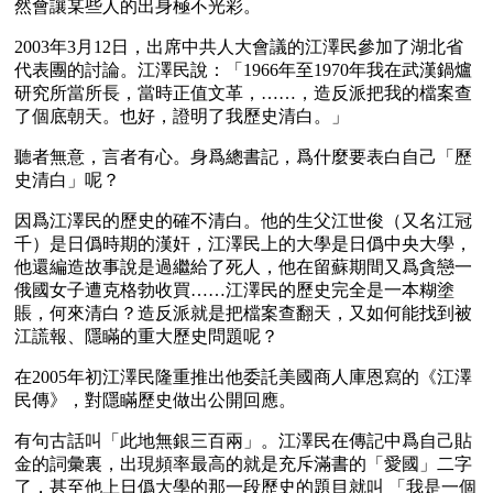
然會讓某些人的出身極不光彩。
2003年3月12日，出席中共人大會議的江澤民參加了湖北省
代表團的討論。江澤民說：「1966年至1970年我在武漢鍋爐
研究所當所長，當時正值文革，……，造反派把我的檔案查
了個底朝天。也好，證明了我歷史清白。」
聽者無意，言者有心。身爲總書記，爲什麼要表白自己「歷
史清白」呢？
因爲江澤民的歷史的確不清白。他的生父江世俊（又名江冠
千）是日僞時期的漢奸，江澤民上的大學是日僞中央大學，
他還編造故事說是過繼給了死人，他在留蘇期間又爲貪戀一
俄國女子遭克格勃收買……江澤民的歷史完全是一本糊塗
賬，何來清白？造反派就是把檔案查翻天，又如何能找到被
江謊報、隱瞞的重大歷史問題呢？
在2005年初江澤民隆重推出他委託美國商人庫恩寫的《江澤
民傳》，對隱瞞歷史做出公開回應。
有句古話叫「此地無銀三百兩」。江澤民在傳記中爲自己貼
金的詞彙裏，出現頻率最高的就是充斥滿書的「愛國」二字
了，甚至他上日僞大學的那一段歷史的題目就叫 「我是一個