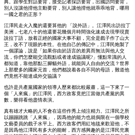
典。跟學生對話要背，接受記者採訪要背，出國訪問要背，
別人沒讓他揹他主動要背，別人讓他揹他就乖乖地背，哪用
一國之君的正形？
江澤民走火入魔的還要算他的 「說外語」。江澤民出訪拉丁
美洲，七老八十的他還要花幾個月時間強化速成去現學現賣
說拉丁語，放着正經的國家大事不顧，完全是戲子作了山大
王，改不了現眼的本性。在他自己的傳記中，江澤民炮製了
一個謬論，說是「如果你由於語言的差異而無法與他人交
流，你們怎麼能交流觀點或者達成協議呢?」懂點常識的人
都知道，靠他那點三腳貓外語，就能與人自由的交流？世界
上那麼多的國家元首，他們都說着各自不同的母語，難道他
們竟然不能達成外交協議？
也許是共產黨國家的領導人歷來都比較嚴肅，這一下來了一
個「人來瘋」的江澤民，西方政客竟把江當做共產黨的異
數，樂得看他盡情表演。
真有雄才大略的人不會在這些作秀上傾注精力。江澤民之所
以蹦蹦跳跳「人來瘋」，因爲他的能力也就侷限在一個學校
文藝委員的戲子水平上。西方政客們用紅地毯來歡迎他，不
是因爲他江澤民有多大的能耐，西方感興趣的是江澤民兜裏