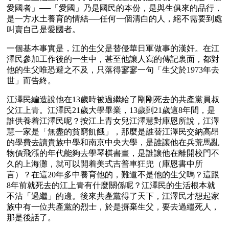
愛國者」──「愛國」乃是國民的本份，是與生俱來的品行，
是一方水土養育的情結──任何一個清白的人，絕不需要到處
叫賣自己是愛國者。
一個基本事實是，江的生父是替侵華日軍做事的漢奸。在江
澤民參加工作後的一生中，甚至他讓人寫的傳記裏面，都對
他的生父唯恐避之不及，只落得寥寥一句「生父於1973年去
世」而告終。
江澤民編造說他在13歲時被過繼給了剛剛死去的共產黨員叔
父江上青。江澤民21歲大學畢業，13歲到21歲這8年間，是
誰供養着江澤民呢？按江上青女兒江澤慧對庫恩所說，江澤
慧一家是「無盡的貧窮飢餓」，那麼是誰替江澤民交納高昂
的學費去讀貴族中學和南京中央大學，是誰讓他在兵荒馬亂
物價飛漲的年代能夠去學琴棋書畫，是誰讓他在離開校門不
久的上海灘，就可以開着美式吉普車狂兜（庫恩書中所
言）？在這20年多中養育他的，難道不是他的生父嗎？這跟
8年前就死去的江上青有什麼關係呢？江澤民的生活根本就
不沾「過繼」的邊。後來共產黨得了天下，江澤民才想起家
族中有一位共產黨的烈士，於是摒棄生父，要去過繼死人，
那是後話了。