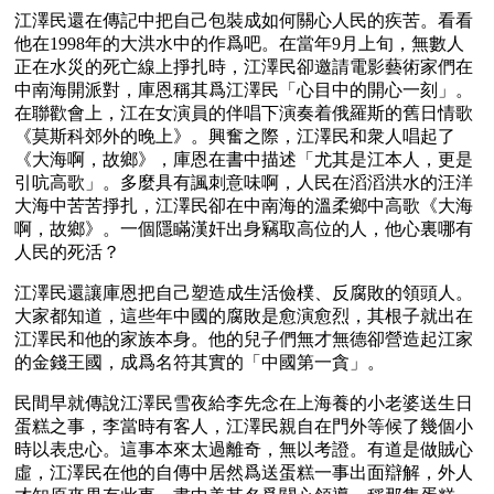
江澤民還在傳記中把自己包裝成如何關心人民的疾苦。看看
他在1998年的大洪水中的作爲吧。在當年9月上旬，無數人
正在水災的死亡線上掙扎時，江澤民卻邀請電影藝術家們在
中南海開派對，庫恩稱其爲江澤民「心目中的開心一刻」。
在聯歡會上，江在女演員的伴唱下演奏着俄羅斯的舊日情歌
《莫斯科郊外的晚上》。興奮之際，江澤民和衆人唱起了
《大海啊，故鄉》，庫恩在書中描述「尤其是江本人，更是
引吭高歌」。多麼具有諷刺意味啊，人民在滔滔洪水的汪洋
大海中苦苦掙扎，江澤民卻在中南海的溫柔鄉中高歌《大海
啊，故鄉》。一個隱瞞漢奸出身竊取高位的人，他心裏哪有
人民的死活？
江澤民還讓庫恩把自己塑造成生活儉樸、反腐敗的領頭人。
大家都知道，這些年中國的腐敗是愈演愈烈，其根子就出在
江澤民和他的家族本身。他的兒子們無才無德卻營造起江家
的金錢王國，成爲名符其實的「中國第一貪」。
民間早就傳說江澤民雪夜給李先念在上海養的小老婆送生日
蛋糕之事，李當時有客人，江澤民親自在門外等候了幾個小
時以表忠心。這事本來太過離奇，無以考證。有道是做賊心
虛，江澤民在他的自傳中居然爲送蛋糕一事出面辯解，外人