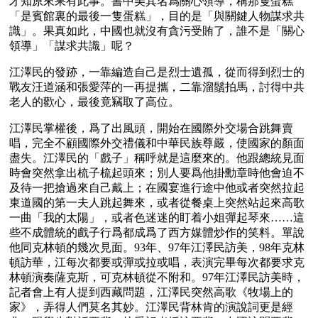
才知原來果有此事。書中美其名爲關心領導，稱那隻蛋糕
「是賓館裏的最後一隻蛋糕」，目的是「與關鍵人物謀求共
識」。果真如此，中國也就沒有貪污受賄了，誰不是「關心
領導」「謀求共識」呢？
江澤民的發跡，一靠編造自己是烈士遺孤，從而得到烈士的
戰友汪道涵和張愛萍的一再提攜，二靠溜鬚拍馬，討得中共
老人的歡心，最後竟竊取了高位。
江澤民掌權後，爲了出風頭，開始在國際外交場合跳舞賣
唱，完全不顧國際外交禮儀和中華民族尊嚴，使國家的顏面
盡失。江澤民的「戲子」稱呼就是這麼來的。他跟總統見面
時會突然拿出梳子梳起頭來；別人要爲他掛勳章時他會迫不
及待一把搶過來自己戴上；在國宴進行途中他或者突然拉起
東道國的第一夫人跳起舞來，或者從餐桌上突然站起來高歌
一曲「我的太陽」，或者色迷迷的盯着小姐彈起琴來……這
些不成體統的戲子行爲都成爲了西方媒體炒作的笑料。單說
他同克林頓的幾次見面。93年、97年江澤民訪美，98年克林
頓訪華，江每次都要或彈或拉或唱，表演完畢每次都要求克
林頓演奏薩克斯，可克林頓從不附和。97年江澤民訪美時，
記者會上有人提到西藏問題，江澤民突然高歌《牧場上的
家》，弄得人們莫名其妙。江澤民背林肯的演說詞更是經