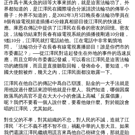
正作爲十萬火急的頭等大事來抓的，就是迫害法輪功了。外
界都知道的，是江澤民在國際場合分派誹謗法輪功的傳單小
冊子；外界不知道的，是2002年3月5日晚長春法輪功學員在
8個有線電視頻道插播45分鐘真相節目後江澤民的快速反
應。庫恩在傳記中提供了江澤民在長春的密友的回憶。密友
說，法輪功結束對長春有線電視系統的插播後剛過10分鐘，
9點10分，江澤民就打電話給他。江在電話中非常氣憤地
問，「法輪功分子在長春有線電視裏播節目！誰是你們市的
市委書記？」──從江澤民對這起發生在外地的事件的迅速反
應，而且立即向市委書記發威，可以看出江澤民是迫害法輪
功的總指揮，而且是直接聽取回報，發佈命令。要知道，中
國大使館被炸，幾天之內，江澤民面都沒敢露一下。
江澤民在他自己的傳記中爲自己辯護、貼金的一大手法就是
用他說過什麼話來證明他就是什麼人。我們知道，哪個因腐
敗落馬的高官不是在大大小小的會議上高喊「反腐倡廉」
呢？我們不要看一個人說什麼，要看他做什麼。對於能說會
唱的江澤民，尤其如此。
對生父的不孝，對其組織的不忠，對人民的不誠，造就了江
澤民「不仁不義不禮不智不信」禍亂中華的人形大丑。如果
我們還讓江澤民繼續用謊言來爲他自己樹碑立傳，那就是貽