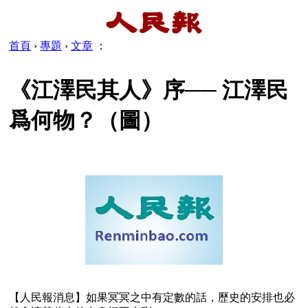
首頁
›
專題
›
文章
：
《江澤民其人》序── 江澤民
爲何物？（圖）
【人民報消息】如果冥冥之中有定數的話，歷史的安排也必