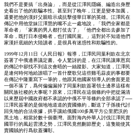
我們不是要搞「出身論」，而是從江澤民隱瞞、編造出身歷
史看出了他的欺騙本性。甚至到了晚年，江更是變本加厲，
還要把他的漢奸父親暗示成抗擊侵華日軍的英雄。江澤民在
傳記中用他堂妹江澤慧的嘴不止一處地說，「我們全家都是
革命者」「家裏的男人都打仗去了」「他們全都出去參加了
革命，既打日本侵略者，也打國民黨。」這對於不知道他們
家漢奸底細的大陸讀者，是很具有迷惑性和欺騙性的。
1999年12月11日《人民日報》報導，江澤民同葉利欽在北京
簽署了中俄邊界議定書。令人驚訝的是，在江澤民讓庫恩寫
的傳記中卻找不到這次會晤的一絲蹤影。大家知道，江澤民
是連何時何地給誰唱了一首什麼歌兒這些雞毛蒜皮的事都要
在傳記中隆重寫下一筆的，他跟其他國家領導人的會面更是
一個不落了，爲何偏偏漏掉了同葉利欽簽署領土邊界這樣有
關民族社稷的大事呢？原來，江澤民在這個條約中把從滿清
以來歷屆中國政府都不承認的中俄不平等條約全部承認了──
江澤民簽署的是個地地道道的賣國條約，斷送了子孫後代討
回失地的合法依據，拱手讓給俄國100多萬平方公里肥沃的
黑土地，相當於數十個臺灣。面對海內外華人討伐江澤民賣
國罪行的風起雲湧之勢，江澤民竟然刪節歷史，這隻能使其
賣國賊的行爲欲蓋彌彰。