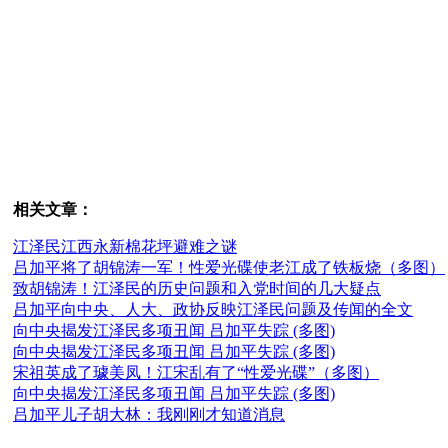
相关文章：
江泽民江西永新棉花坪避难之谜
吕加平将了胡锦涛一军！性爱光碟使老江成了铁板烧（多图）
致胡锦涛！江泽民的历史问题和入党时间的几大疑点
吕加平向中央、人大、政协反映江泽民问题及传闻的全文
向中央揭发江泽民多项丑闻 吕加平失踪 (多图)
向中央揭发江泽民多项丑闻 吕加平失踪 (多图)
宋祖英成了璩美凤！江宋乱有了“性爱光碟”（多图）
向中央揭发江泽民多项丑闻 吕加平失踪 (多图)
吕加平儿子胡大林：我刚刚才知道消息