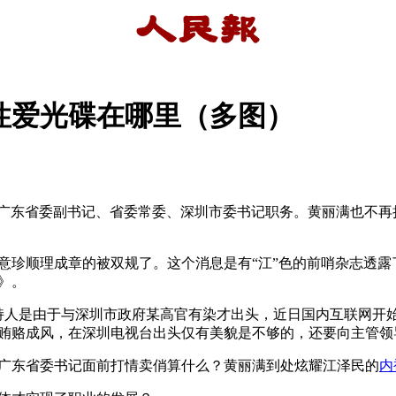
性爱光碟在哪里（多图）
丽满广东省委副书记、省委常委、深圳市委书记职务。黄丽满也不
意珍顺理成章的被双规了。这个消息是有“江”色的前哨杂志透
》。
女主持人是由于与深圳市政府某高官有染才出头，近日国内互联网
贿赂成风，在深圳电视台出头仅有美貌是不够的，还要向主管领
广东省委书记面前打情卖俏算什么？黄丽满到处炫耀江泽民的
内