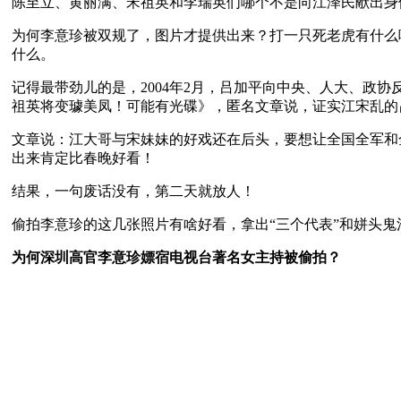
陈至立、黄丽满、宋祖英和李瑞英们哪个不是向江泽民献出身
为何李意珍被双规了，图片才提供出来？打一只死老虎有什么
什么。
记得最带劲儿的是，2004年2月，吕加平向中央、人大、政
祖英将变璩美凤！可能有光碟》，匿名文章说，证实江宋乱的
文章说：江大哥与宋妹妹的好戏还在后头，要想让全国全军和
出来肯定比春晚好看！
结果，一句废话没有，第二天就放人！
偷拍李意珍的这几张照片有啥好看，拿出“三个代表”和姘头鬼
为何深圳高官李意珍嫖宿电视台著名女主持被偷拍？