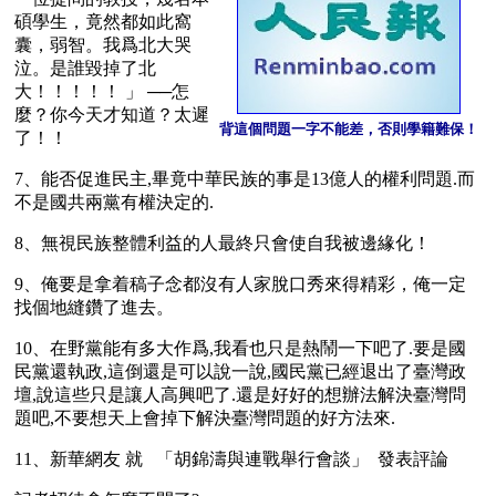
碩學生，竟然都如此窩
囊，弱智。我爲北大哭
泣。是誰毀掉了北
大！！！！！ 」 ──怎
麼？你今天才知道？太遲
背這個問題一字不能差，否則學籍難保！
了！！
7、能否促進民主,畢竟中華民族的事是13億人的權利問題.而
不是國共兩黨有權決定的.
8、無視民族整體利益的人最終只會使自我被邊緣化！
9、俺要是拿着稿子念都沒有人家脫口秀來得精彩，俺一定
找個地縫鑽了進去。
10、在野黨能有多大作爲,我看也只是熱鬧一下吧了.要是國
民黨還執政,這倒還是可以說一說,國民黨已經退出了臺灣政
壇,說這些只是讓人高興吧了.還是好好的想辦法解決臺灣問
題吧,不要想天上會掉下解決臺灣問題的好方法來.
11、新華網友 就   「胡錦濤與連戰舉行會談」  發表評論