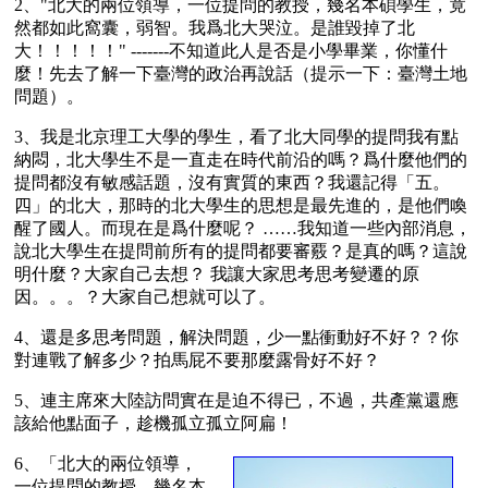
2、"北大的兩位領導，一位提問的教授，幾名本碩學生，竟
然都如此窩囊，弱智。我爲北大哭泣。是誰毀掉了北
大！！！！！" -------不知道此人是否是小學畢業，你懂什
麼！先去了解一下臺灣的政治再說話（提示一下：臺灣土地
問題）。
3、我是北京理工大學的學生，看了北大同學的提問我有點
納悶，北大學生不是一直走在時代前沿的嗎？爲什麼他們的
提問都沒有敏感話題，沒有實質的東西？我還記得「五。
四」的北大，那時的北大學生的思想是最先進的，是他們喚
醒了國人。而現在是爲什麼呢？ ……我知道一些內部消息，
說北大學生在提問前所有的提問都要審覈？是真的嗎？這說
明什麼？大家自己去想？ 我讓大家思考思考變遷的原
因。。。？大家自己想就可以了。
4、還是多思考問題，解決問題，少一點衝動好不好？？你
對連戰了解多少？拍馬屁不要那麼露骨好不好？
5、連主席來大陸訪問實在是迫不得已，不過，共產黨還應
該給他點面子，趁機孤立孤立阿扁！
6、「北大的兩位領導，
一位提問的教授，幾名本