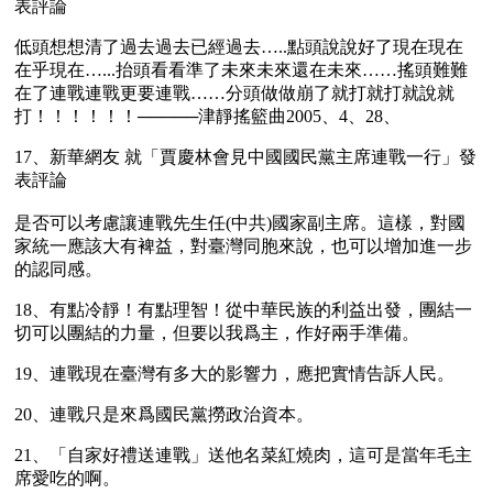
表評論
低頭想想清了過去過去已經過去…..點頭說說好了現在現在
在乎現在…...抬頭看看準了未來未來還在未來……搖頭難難
在了連戰連戰更要連戰……分頭做做崩了就打就打就說就
打！！！！！！─────津靜搖籃曲2005、4、28、
17、新華網友 就「賈慶林會見中國國民黨主席連戰一行」發
表評論
是否可以考慮讓連戰先生任(中共)國家副主席。這樣，對國
家統一應該大有裨益，對臺灣同胞來說，也可以增加進一步
的認同感。
18、有點冷靜！有點理智！從中華民族的利益出發，團結一
切可以團結的力量，但要以我爲主，作好兩手準備。
19、連戰現在臺灣有多大的影響力，應把實情告訴人民。
20、連戰只是來爲國民黨撈政治資本。
21、「自家好禮送連戰」送他名菜紅燒肉，這可是當年毛主
席愛吃的啊。