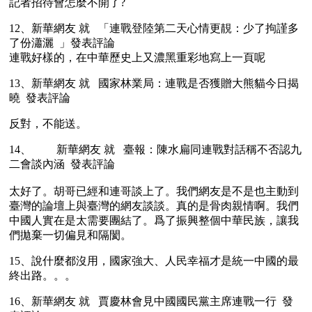
記者招待會怎麼不開了?
12、新華網友 就   「連戰登陸第二天心情更靚：少了拘謹多
了份瀟灑  」發表評論
連戰好樣的，在中華歷史上又濃黑重彩地寫上一頁呢
13、新華網友 就   國家林業局：連戰是否獲贈大熊貓今日揭
曉  發表評論
反對，不能送。
14、 	 新華網友 就   臺報：陳水扁同連戰對話稱不否認九
二會談內涵  發表評論
太好了。胡哥已經和連哥談上了。我們網友是不是也主動到
臺灣的論壇上與臺灣的網友談談。真的是骨肉親情啊。我們
中國人實在是太需要團結了。爲了振興整個中華民族，讓我
們拋棄一切偏見和隔閡。
15、說什麼都沒用，國家強大、人民幸福才是統一中國的最
終出路。。。
16、新華網友 就   賈慶林會見中國國民黨主席連戰一行  發