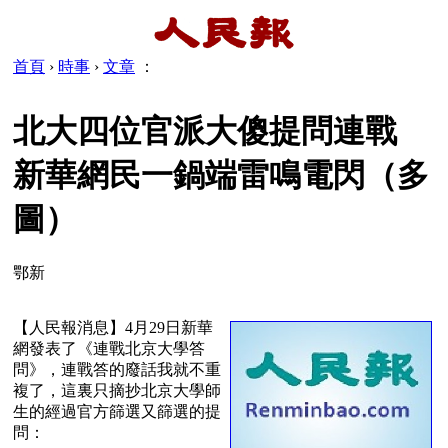
首頁
›
時事
›
文章
：
北大四位官派大傻提問連戰
新華網民一鍋端雷鳴電閃（多
圖）
鄂新
【人民報消息】4月29日新華
網發表了《連戰北京大學答
問》，連戰答的廢話我就不重
複了，這裏只摘抄北京大學師
生的經過官方篩選又篩選的提
問：