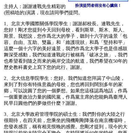
扮演提問者得沒有心臟病！
主持人：謝謝連戰先生精彩的
(照稿唸的)演講，現在請同學們提問。
1、北京大學國際關係學院學生：謝謝郝校長。連戰先生，
您好！剛才您提到今天回到母校，看到斯草、斯木、斯人、
斯景。我想說，您作爲北大的學子，聽到十六字的遠景「包
容、自由、互助、雙贏」和「維護現狀」和爲「堅持和平」
這麼一個十六字的美好遠景，我們作爲北大學子也是倍感鼓
舞深受感動，我們知道連戰此行被稱爲「破冰之旅」，我們
也希望看到隨之而來的兩岸交流的航道，我們希望在50年的
歷史教科書史上寫下您的此行。謝謝。
2、北大信息學院學生：您好。我們知道您拜謁了中山陵，
來到了對你有特殊意義的母校，您也將回到闊別多年的家
鄉，可以說圓了您的一個夢想。如果您這樣認爲地話，作爲
一個重要政治力量的國民黨，作爲黨主席的您能夠爲臺灣人
民早日圓他們的夢做些什麼？謝謝。
3、北京大學政府管理學院的碩士生：我們對你的大陸之行
很期待，在四天前，您乘坐的飛機剛剛降落在南京機場時，
您發表感言，稱有相見恨晚的感覺。您剛才提到，現今的大
陸跟以前的大陸完全不吻合，在時隔將近60年的時候，您再