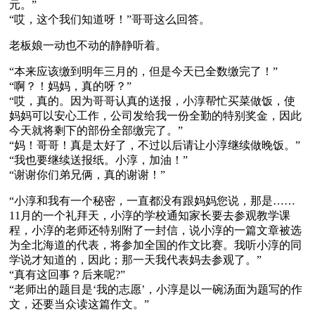
元。”
“哎，这个我们知道呀！”哥哥这么回答。
老板娘一动也不动的静静听着。
“本来应该缴到明年三月的，但是今天已全数缴完了！”
“啊？！妈妈，真的呀？”
“哎，真的。因为哥哥认真的送报，小淳帮忙买菜做饭，使
妈妈可以安心工作，公司发给我一份全勤的特别奖金，因此
今天就将剩下的部份全部缴完了。”
“妈！哥哥！真是太好了，不过以后请让小淳继续做晚饭。”
“我也要继续送报纸。小淳，加油！”
“谢谢你们弟兄俩，真的谢谢！”
“小淳和我有一个秘密，一直都没有跟妈妈您说，那是……
11月的一个礼拜天，小淳的学校通知家长要去参观教学课
程，小淳的老师还特别附了一封信，说小淳的一篇文章被选
为全北海道的代表，将参加全国的作文比赛。我听小淳的同
学说才知道的，因此；那一天我代表妈去参观了。”
“真有这回事？后来呢?”
“老师出的题目是‘我的志愿’，小淳是以一碗汤面为题写的作
文，还要当众读这篇作文。”