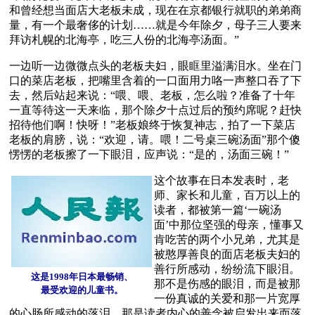
和曾经想当面店大老板未成，现在在京都银行就职的弟弟商
量，有一个最奢侈的计划……就是今年除夕，母子三人要来
拜访札幌的北海亭，吃三人份的北海亭汤面。”
一边听一边微微点头的老板夫妇，眼眶里溢满泪水。坐在门
口的菜店老板，把嘴里含着的一口面用力咯一声整口吞了下
去，然后站起来说：“喂、喂、老板，怎么啦？准备了十年
一直等待这一天来临，那个除夕十点过后的预约席呢？赶快
招待他们啊！快呀！”老板娘终于恢复神志，拍了一下菜店
老板的肩膀，说：“欢迎，请。喂！二号桌三碗汤面”那个傻
愣愣的老板擦了一下眼泪，应声说：“是的，汤面三碗！”
这个故事在日本发表时，老
师、家长和儿童，百万以上的
读者，都被第一篇‘一碗汤
面’中那位坚强的母亲，懂事又
肯吃苦的两个小兄弟，尤其是
被憨厚善良的面店老板夫妇的
善行所感动，纷纷流下眼泪。
这是1998年日本最畅销、
那不是伤感的眼泪，而是被那
最受欢迎的儿童书。
一份真诚的关爱和那一片宽厚
的心肠所感动的落泪，那是读者内心的善念被启发出来而落