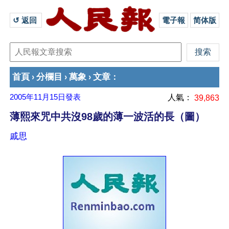
↺ 返回 
電子報
简体版
首頁
分欄目
萬象
文章
›
›
›
：
2005年11月15日
發表
人氣：
39,863
薄熙來咒中共沒98歲的薄一波活的長（圖）
戚思