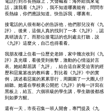
電話打到市長熱線上，大聲喊着：海外給我來電
話，讓我看《九評》，我不知道哪裏能有，問問市
長熱線，你們應該知道。快告訴我，哪裏有。
接電話的人很有耐心的告訴他，他們那兒沒有《九
評》。後來，這個人真的找到了一本《九評》，認
真研讀去了。而那位接電話的也到處去打聽，說
《九評》這麼火，自己也得看看。
我朋友樓上住着一位歷史老師，家中幾次收到《九
評》及光碟，看後受到衝擊，激動的心情溢於言
表。她給鄰居講「九評」，結合這自家受迫害的經
歷和惡黨篡改的教科書，對比着《九評》中的實
例，講述着惡黨的累累罪行，周圍圍了一大圈人仔
細聽。她還在學校裏公開把《九評》的每一評寫在
黑板上，給五、六個班級的學生講，學生聽後都感
到如夢方醒。
還有一天，市長召集一班人開會，專門提及《九