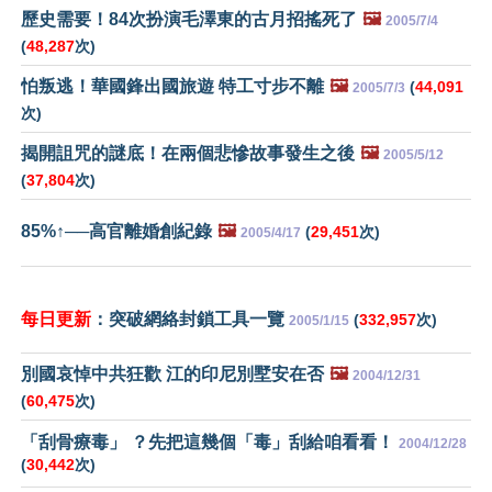
歷史需要！84次扮演毛澤東的古月招搖死了
🖼️
2005/7/4
(
48,287
次)
怕叛逃！華國鋒出國旅遊 特工寸步不離
🖼️
(
44,091
2005/7/3
次)
揭開詛咒的謎底！在兩個悲慘故事發生之後
🖼️
2005/5/12
(
37,804
次)
85%↑──高官離婚創紀錄
🖼️
(
29,451
次)
2005/4/17
每日更新
：突破網絡封鎖工具一覽
(
332,957
次)
2005/1/15
別國哀悼中共狂歡 江的印尼別墅安在否
🖼️
2004/12/31
(
60,475
次)
「刮骨療毒」 ？先把這幾個「毒」刮給咱看看！
2004/12/28
(
30,442
次)