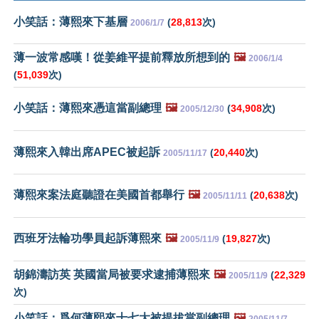
小笑話：薄熙來下基層
(
28,813
次)
2006/1/7
薄一波常感嘆！從姜維平提前釋放所想到的
🖼️
2006/1/4
(
51,039
次)
小笑話：薄熙來憑這當副總理
🖼️
(
34,908
次)
2005/12/30
薄熙來入韓出席APEC被起訴
(
20,440
次)
2005/11/17
薄熙來案法庭聽證在美國首都舉行
🖼️
(
20,638
次)
2005/11/11
西班牙法輪功學員起訴薄熙來
🖼️
(
19,827
次)
2005/11/9
胡錦濤訪英 英國當局被要求逮捕薄熙來
🖼️
(
22,329
2005/11/9
次)
小笑話：爲何薄熙來十七大被提拔當副總理
🖼️