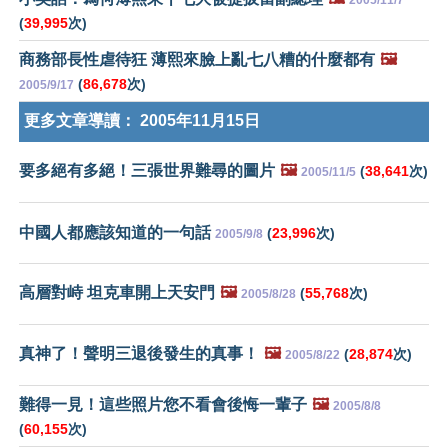
2005/11/7
(
39,995
次)
商務部長性虐待狂 薄熙來臉上亂七八糟的什麼都有
🖼️
(
86,678
次)
2005/9/17
更多文章導讀：
2005年11月15日
要多絕有多絕！三張世界難尋的圖片
🖼️
(
38,641
次)
2005/11/5
中國人都應該知道的一句話
(
23,996
次)
2005/9/8
高層對峙 坦克車開上天安門
🖼️
(
55,768
次)
2005/8/28
真神了！聲明三退後發生的真事！
🖼️
(
28,874
次)
2005/8/22
難得一見！這些照片您不看會後悔一輩子
🖼️
2005/8/8
(
60,155
次)