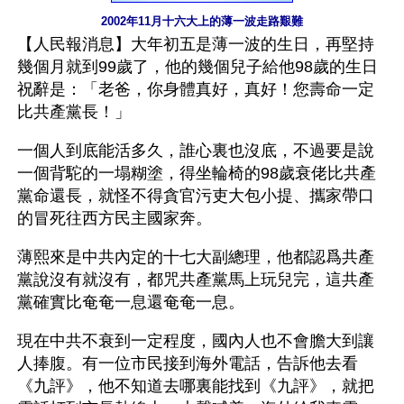
2002年11月十六大上的薄一波走路艱難
【人民報消息】大年初五是薄一波的生日，再堅持
幾個月就到99歲了，他的幾個兒子給他98歲的生日
祝辭是：「老爸，你身體真好，真好！您壽命一定
比共產黨長！」
一個人到底能活多久，誰心裏也沒底，不過要是說
一個背駝的一塌糊塗，得坐輪椅的98歲衰佬比共產
黨命還長，就怪不得貪官污吏大包小提、攜家帶口
的冒死往西方民主國家奔。
薄熙來是中共內定的十七大副總理，他都認爲共產
黨說沒有就沒有，都咒共產黨馬上玩兒完，這共產
黨確實比奄奄一息還奄奄一息。
現在中共不衰到一定程度，國內人也不會膽大到讓
人捧腹。有一位市民接到海外電話，告訴他去看
《九評》，他不知道去哪裏能找到《九評》，就把