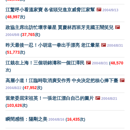
江驚呼小看溫家寶 各省頭兒進京威脅江家幫
🖼️
2004/9/13
(
48,997
次)
政協主席出訪忙壞李肇星 賈慶林西班牙見國王鬧笑兒
🖼️
(
37,765
次)
2004/9/8
昨天最後一忍！小胡這一拳出手漂亮 老江暈菜
🖼️
2004/8/31
(
51,773
次)
江栽在上海！三個胡錦濤和一個江澤民
🖼️
(
48,570
2004/8/31
次)
高層小道！江臨時取消廣安作秀 中央決定把核心捧下臺
🖼️
(
47,952
次)
2004/8/22
當衆委屈宋祖英！一張老江漂白自己的圖片
🖼️
2004/8/21
(
103,626
次)
瞬間感悟：陽剛之美
(
16,435
次)
2004/8/16