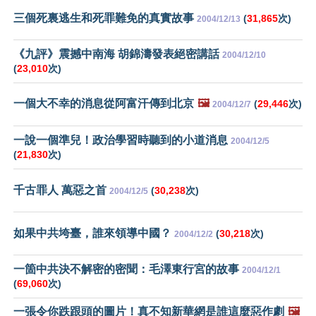
三個死裏逃生和死罪難免的真實故事
(
31,865
次)
2004/12/13
《九評》震撼中南海 胡錦濤發表絕密講話
2004/12/10
(
23,010
次)
一個大不幸的消息從阿富汗傳到北京
🖼️
(
29,446
次)
2004/12/7
一說一個準兒！政治學習時聽到的小道消息
2004/12/5
(
21,830
次)
千古罪人 萬惡之首
(
30,238
次)
2004/12/5
如果中共垮臺，誰來領導中國？
(
30,218
次)
2004/12/2
一箇中共決不解密的密聞：毛澤東行宮的故事
2004/12/1
(
69,060
次)
一張令你跌跟頭的圖片！真不知新華網是誰這麼惡作劇
🖼️