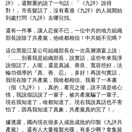
評》，還鄭重的說了一句話：「《九評》說得
對！」市長髮話了，沒有看過《九評》的人就開始
到處打問《九評》去哪兒找。
還有一件事，讓人忍俊不已，一位中共的地方組織
部長說除了共產黨，他啥都相信！中共能不完嗎？
這位黑龍江某公司組織部長在一次高層酒宴上說：
「……別看我是組織部長，說實話，這些年來我淨
說假話了。人呢，還是真誠、善良、寬容些好，法
輪功倡導的『真、善、忍』，多好！再說句實話，
我現在除了共產黨，我啥都相信。我看了一本書
（指《九評》），真的，看完之後，說不清是啥心
情，我說假話說了一輩子，被共產黨騙了一輩子。
現在我知道了，啥都知道了。現在我說真話也不害
怕了，因爲我知道了真象，共產黨真的完了！」
據透露，國內現在很多人成批成批的印製《九評共
產黨》。還有人大量複製光碟，有多少啊？拿集裝