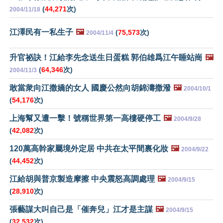
(
44,271
次)
2004/11/18
江澤民有一私生子
🖼️
(
75,573
次)
2004/11/4
升官祕訣！江給李先念送生日蛋糕 郭伯雄爲江午睡站崗
🖼️
(
64,346
次)
2004/11/3
敢當衆向江撒嬌的女人 國慶公然向胡錦濤撒潑
🖼️
2004/10/1
(
54,176
次)
上海幫又遭一擊！號稱世界第一高樓硬停工
🖼️
2004/9/28
(
42,082
次)
120萬高幹家屬境外定居 中共在太平間裏化妝
🖼️
2004/9/22
(
44,452
次)
江給胡與普京製造摩擦 中央震怒高調處理
🖼️
2004/9/15
(
28,910
次)
張藝謀大叫自己是「催奔兒」江才是主謀
🖼️
2004/9/15
(
32,532
次)