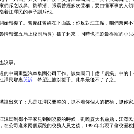
家們斥之以鼻。劉華清、張震曾經多次聲稱，要由懂軍事的人領
指着江澤民的鼻子訓斥他。
開始報復了。曾慶紅曾經在下面說：你反對江主席，咱們奈何不了
參情報部五局上校副局長）抓了起來，同時也把劉最得寵的小兒
也沒事。
過的中國重型汽車集團公司工作。該集團四十億「虧損」中的十
江澤民那裏
哭訴
，希望江施以援手。此事最後不了了之。
嘴說出來了：凡是江澤民要整的，抓不着你個人的把柄，抓你家
江澤民到鄧小平家見到劉曉慶的時候，劉曉慶大名鼎鼎，江澤民
，在公司進來兩個蹊蹺的稅務人員之後，1996年出現了偷稅漏