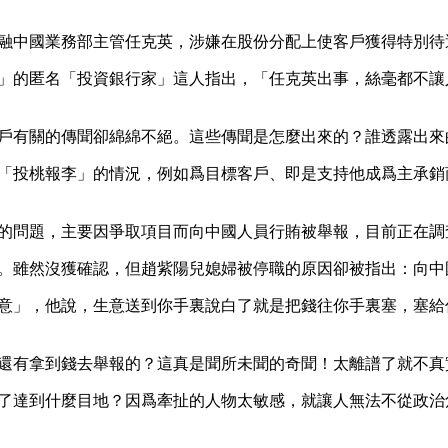
融中國業務部主管任克英，涉嫌在股份分配上使客戶獲得特別待
」的匿名「投資銀行家」這人指出，「任克英出事，絲毫都不讓
戶有關的傳聞卻綿綿不絕。這些傳聞是怎麼出來的？誰透露出來
「投桃報李」的情況，例如爲目標客戶、即是支持他成爲主承銷
的問題，主要因爭取項目而向中國人員行賄被舉報，目前正在調
。雖然沒獲確認，但趙紫陽兒媳婦被停職的原因卻被指出：向中
意」，他說，生意送到你手裏說白了就是把錢往你手裏塞，塞給
還有拿到錢去舉報的？這真是聞所未聞的奇聞！太離譜了就不真
了達到什麼目地？因爲牽扯的人物太敏感，就讓人無法不從政治