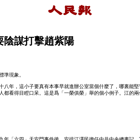
耍陰謀打擊趙紫陽
標準現象。
十八年，這小子要真有本事早就進辦公室當個什麼了，哪裏能堅
人都看得目瞪口呆。這是爲「一榮俱榮」舉的個小例子。江的兩
九年「六四」天安門事件後，安排江澤民擔任中共中央總書記、