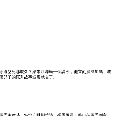
守道岔兒那麼久？結果江澤民一個調令，他立刻層層加碼，成
個兒子的竄升故事這裏就省了。
軍委主席時，特地安排劉華清、張震兩員上將出任軍委副主