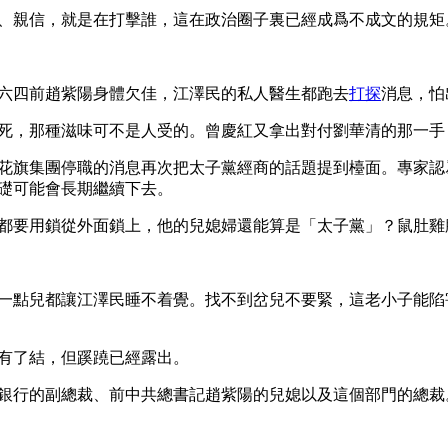
、親信，就是在打擊誰，這在政治圈子裏已經成爲不成文的規矩
六四前趙紫陽身體欠佳，江澤民的私人醫生都跑去
打探
消息，怕
死，那種滋味可不是人受的。曾慶紅又拿出對付劉華清的那一手
花旗集團停職的消息再次把太子黨經商的話題提到檯面。專家認
礎可能會長期繼續下去。
都要用鎖從外面鎖上，他的兒媳婦還能算是「太子黨」？鼠肚雞
一點兒都讓江澤民睡不着覺。找不到岔兒不要緊，這老小子能陷
有了結，但蹊蹺已經露出。
銀行的副總裁、前中共總書記趙紫陽的兒媳以及這個部門的總裁