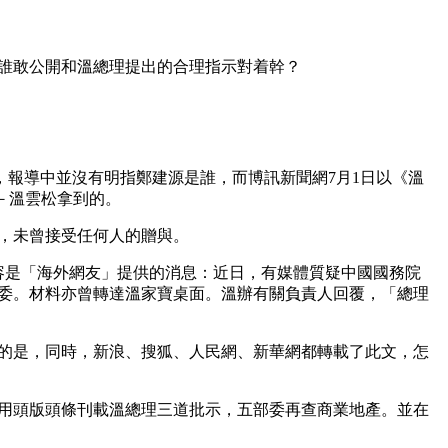
誰敢公開和溫總理提出的合理指示對着幹？
報導中並沒有明指鄭建源是誰，而博訊新聞網7月1日以《溫
－溫雲松拿到的。
，未曾接受任何人的贈與。
容是「海外網友」提供的消息：近日，有媒體質疑中國國務院
委。材料亦曾轉達溫家寶桌面。溫辦有關負責人回覆，「總理
意的是，同時，新浪、搜狐、人民網、新華網都轉載了此文，怎
用頭版頭條刊載溫總理三道批示，五部委再查商業地產。並在