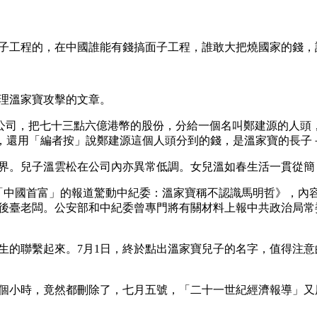
子工程的，在中國誰能有錢搞面子工程，誰敢大把燒國家的錢，
理溫家寶攻擊的文章。
公司，把七十三點六億港幣的股份，分給一個名叫鄭建源的人頭，
題，還用「編者按」說鄭建源這個人頭分到的錢，是溫家寶的長子
界。兒子溫雲松在公司內亦異常低調。女兒溫如春生活一貫從簡
「中國首富」的報道驚動中紀委：溫家寶稱不認識馬明哲》，內
後臺老闆。公安部和中紀委曾專門將有關材料上報中共政治局常
生的聯繫起來。7月1日，終於點出溫家寶兒子的名字，值得注
個小時，竟然都刪除了，七月五號，「二十一世紀經濟報導」又