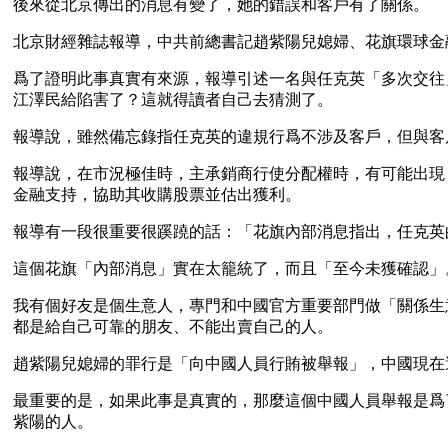
後來從北京傳出的消息有變了，她的錯誤和客戶有了關係。
北京財經雜誌報導，中共前總書記趙紫陽兒媳婦、花旗環球金
爲了證明此事真實有來源，報導引述一名與任克英「多次交往
江澤民給陷害了？這就得讀者自己去猜測了。
報導說，雖然備忘錄指任克英的違規行爲不涉及客戶，但與客
報導說，在市況極佳時，主承銷商行使分配權時，有可能出現
金融支持，協助其收購股票並估出獲利。
報導有一段很重要很蹊蹺的話：「花旗內部消息指出，任克英
這個花旗「內部消息」實在太籠統了，而且「至今未獲確認」
我有個好友是個生意人，專門和中國官方重要部門做「關係生
都是給自己可靠的朋友、不能出賣自己的人。
趙紫陽兒媳婦的罪行是「向中國人員行賄被舉報」，中國現在
最重要的是，如果此事是真實的，那麼這個中國人員舉報是爲
紫陽的人。