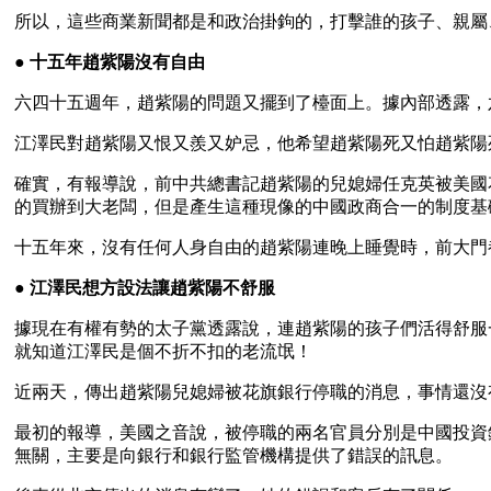
所以，這些商業新聞都是和政治掛鉤的，打擊誰的孩子、親屬
● 
十五年趙紫陽沒有自由
六四十五週年，趙紫陽的問題又擺到了檯面上。據內部透露，
江澤民對趙紫陽又恨又羨又妒忌，他希望趙紫陽死又怕趙紫陽
確實，有報導說，前中共總書記趙紫陽的兒媳婦任克英被美國
的買辦到大老闆，但是產生這種現像的中國政商合一的制度基
十五年來，沒有任何人身自由的趙紫陽連晚上睡覺時，前大門
● 
江澤民想方設法讓趙紫陽不舒服
據現在有權有勢的太子黨透露說，連趙紫陽的孩子們活得舒服
就知道江澤民是個不折不扣的老流氓！
近兩天，傳出趙紫陽兒媳婦被花旗銀行停職的消息，事情還沒
最初的報導，美國之音說，被停職的兩名官員分別是中國投資
無關，主要是向銀行和銀行監管機構提供了錯誤的訊息。