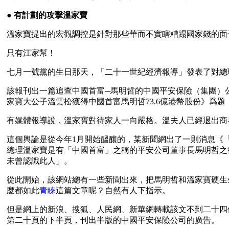
● 
有計劃的攻擊溫家寶
溫家寶提出的宏觀調控是針對那些華而不實瞎糟蹋國家錢的面
只有江家幫！
七月一號黨的生日那天，「二十一世紀經濟報導」發表了對總
該報刊出一篇追查中國首富─馬明哲的中國平安保險（集團）
家寶大公子溫雲松獲得中國首富馬明哲73.6億港幣股份》爲
有媒體報導說，溫家寶對待家人一向嚴格。溫夫人已經退出商
這個輿論是從今年1月開始醞釀的，某新聞網出了一則消息《
總理溫家寶是有「中國首富」之稱的平安公司董事長馬明哲之
未曾認識此人」。
從此開始，該網站總有一些新聞出來，把馬明哲和溫家寶硬生
麼都如此
青睞
這篇文章呢？自然有人下指示。
但是網上的新浪、搜狐、人民網、新華網轉載該文不到二十四
第二十頁的下半頁，刊出半版的中國平安保險公司的廣告。