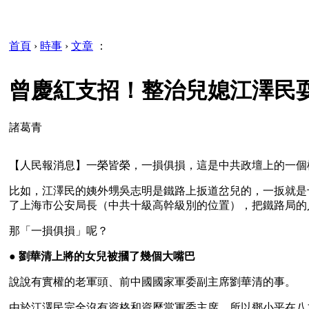
首頁
›
時事
›
文章
：
曾慶紅支招！整治兒媳江澤民
諸葛青
【人民報消息】一榮皆榮，一損俱損，這是中共政壇上的一個
比如，江澤民的姨外甥吳志明是鐵路上扳道岔兒的，一扳就是
了上海市公安局長（中共十級高幹級別的位置），把鐵路局的
那「一損俱損」呢？
● 
劉華清上將的女兒被摑了幾個大嘴巴
說說有實權的老軍頭、前中國國家軍委副主席劉華清的事。
由於江澤民完全沒有資格和資歷當軍委主席，所以鄧小平在八