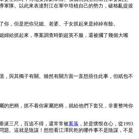
導軍隊。以此來表達對江在軍中培植自己的勢力，破格亂提拔
你，但是把你兒媳、老婆、子女抓起來是綽綽有餘。  
媳婦給抓起來，專案調查時劉超英不服，還被摑了幾個大嘴
億，與其獨子有關。雖然有關方面一直想捂住此事，但紙包不
屬的把柄，抓不着你家屬把柄，就給他們下套兒，非要整垮你
垂涎三尺，百追不得，還常常被
奚落
，於是懷恨在心，從1993
稅問題。這就是陰謀！想想看江澤民乾的哪件事不是陰謀，不是