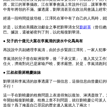
席，當江的軍事攝政。江在軍事會議上常說外行話，讓軍事專
中青年將領的不滿。據透露，劉華清甚至在政治局會議上經常
經過一段時間提拔培植，江澤民在軍中有了自己的人馬時，就
於是，以查給美國政治獻金之事把劉華清女兒
劉超英
（曾任總
巴。據說，還被祕密判了刑，以此報復劉華清。
● 
兒子的十億元大案在李嵐清的淚水中化爲烏有
再說說中共副總理李嵐清，由於步步緊跟江澤民，一家人犯事
李嵐清的兒子曾在歐洲留學，後「子承父業」，進入其父工作
住火，濟南對此已是家喻戶曉，要求嚴懲。於是，李嵐清跑到
● 
江叔叔垂涎曉慶妹妹
劉華清和李嵐清的故事透露了一個信息，這個信息由曾慶紅的
不行！
這一手在劉曉慶的稅務問題上表達得無以復加、淋漓盡致了。
年開始報復劉曉慶。稅務上查不到問題，就往劉曉慶公司派人
造假？爲了掩蓋自己罪惡的歷史連入黨就入了兩次！