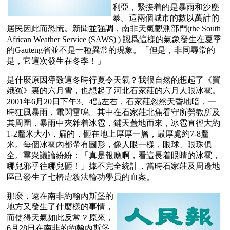
利亞，緊接着的是暴雨和沙塵
暴。這兩個城市的數以萬計的
居民因此而恐慌。新聞並強調，南非天氣觀測部門(the South 
African Weather Service (SAWS) ) 認爲這樣的氣象發生在夏季
的Gauteng省並不是一種異常的現象。「但是，非同尋常的
是，它這次發生在冬季！」 
是什麼原因導致這冬時行夏令天氣？我很自然的想起了《竇
娥冤》裏的六月雪，也想起了河北石家莊的六月人眼冰雹。
2001年6月20日下午3、4點左右，石家莊忽然天昏地暗，一
時狂風暴雨，電閃雷鳴。其中在石家莊北焦看守所勞教所及
其周圍，暴雨中夾雜着冰雹，鋪天蓋地而來，冰雹直徑大約
1-2釐米大小，扁的，砸在地上厚厚一層，最厚處約7-8釐
米。每個冰雹內都帶有圖形，像人眼一樣，眼球、眼珠俱
全。羣衆議論紛紛：「真是報應啊，看這長着眼睛的冰雹，
哪兒邪乎往哪兒砸！」據不完全統計，當時石家莊及周邊地
區己發生了七樁虐殺法輪功學員的血案。
那麼，遠在南非約翰內斯堡的
地方又發生了什麼樣的事情，
而使得天氣如此反常？原來，
6月28日在南非的約翰內斯堡