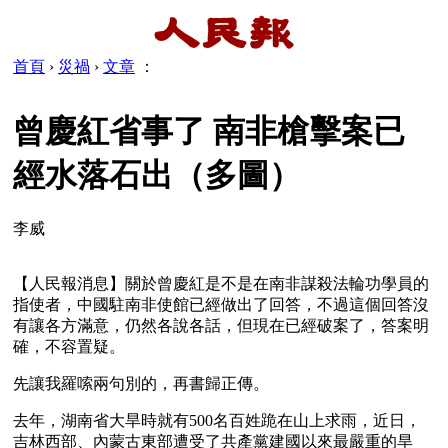
首頁
›
災禍
›
文章
：
曾慶紅省事了 南非槍擊案已
經水落石出（多圖）
李威
【人民報消息】關於曾慶紅是不是在南非謀殺法輪功學員的
指使者，中國駐南非使館已經做出了回答，不過這個回答沒
有讓各方滿意，仍然各說各話，但現在已經破案了，答案明
確，不容置疑。
先讓我羅嗦兩句別的，再書歸正傳。
去年，湖南省大旱時就有500名百姓跪在山上求雨，近日，
吉林西部、內蒙古東部遭受了共產黨建國以來最嚴重的旱