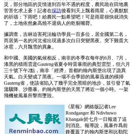
災，部分地區的災情達到百年不遇的程度，農民跪在田地裏
苦苦乞求上蒼！記者在
採訪
後看到天上飄着雨星，心裏默默
的祈禱：下雨吧！給農民一點希望吧！可是雨星很快就消失
了，土地依然象高燒不退病人的乾裂嘴脣。
據調查，吉林迫害死法輪功學員一百多位，居全國第二名，
而居第一名的河北省出現過多次白日突變黑夜、突下雞蛋大
冰雹，六月飄雪的異象。
和中國、美國的氣候相反，南非的冬季在每年的6月、7月，
漆黑的積雨雲是Gauteng省夏令時雷暴雨的典型雲型，但六月
三十號下午2點，南非「經濟」首都約翰內斯堡出現了詭異
天氣。白天變成了黑夜。一場不合季節的風暴迅速的橫掃 
Gauteng省，使該省陷入了幾乎完全黑暗的地步，並引發了氣
溫驟降、沙塵暴。約翰內斯堡的天黑了將近一個小時。一架
飛機被風暴所擊而墜毀。
《星報》網絡版記者Lee 
Rondganger 和 Ndivhuwo 
Khangale於七月一日報道了這
則消息。報導說，風暴作爲前
鋒覆蓋了約翰內斯堡和比勒陀