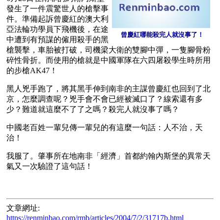
發生了一件震驚世人的槍擊事
件。準備起訴曾慶紅的澳大利
亞法輪功學員下飛機後，在途
曾慶紅哪能殺完人就沒事了！
中遭到有預謀的僱用殺手的黑
槍襲擊，車胎被打破，司機梁大衛的雙腳中彈，一隻腳骨粉
碎性骨折。而使用的槍就是中國軍隊在六四屠殺學生時所用
的步槍AK47！
黑人兇手跑了，將其黑手伸到南非的主謀曾慶紅也回到了北
京，怎麼調查呢？兇手會不會已經被滅口了？線索還有多
少？難道就這麼不了了之嗎？殺完人就沒事了嗎？
中國老百姓一輩兒傳一輩兒的有這麼一句話：人不治，天
治！
我服了。肇事所在地南非「經濟」首都約翰內斯堡的異常天
文章網址:
https://renminbao.com/rmb/articles/2004/7/2/31717b.html