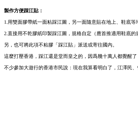
製作方便踩江貼：
1.用雙面膠帶紙一面粘踩江圖，另一面隨意貼在地上、鞋底等
2.直接用不乾膠紙印製踩江圖，規格自定（應首推適用鞋底
另，也可將此項不粘膠「踩江貼」派送或寄往國內。
這麼打壓香港，踩江還是堂而皇之的，因爲幾十萬人都覺醒了
不少參加大遊行的香港市民說：現在我算看明白了，江澤民、