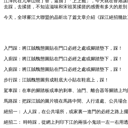
江澤民在九華山燒了香，還抽了「上上籤」，今天就在香港讓
去踩，去揉搓，不知這滋味和宋祖英揉搓的感覺有多大的差別
今天，全球審江大聯盟的晶昕出了篇文章介紹《踩江絕招幾款
入門踩：將江賊醜態圖貼在門口必經之處或腳踏墊下，踩！
入廚踩：將江賊醜態圖貼在門口必經之處或腳踏墊下，踩！
入廁踩：將江賊醜態圖貼在門口必經之處或腳踏墊下，踩！
步行踩：江賊醜態圖剪成鞋底大小貼在鞋底上，踩！
駕車踩：在車的腳踏板或車的剎車、油門、離合器等腳踏上均
馬路踩：把踩江賊的圖片噴在馬路中間、人行道處、公共場合
絕招一： 人人踩，在公共場所，或家裏一進門的必經之路上
絕招二： 時時踩，從網上列印下江的兩張小鬼頭一左一右用