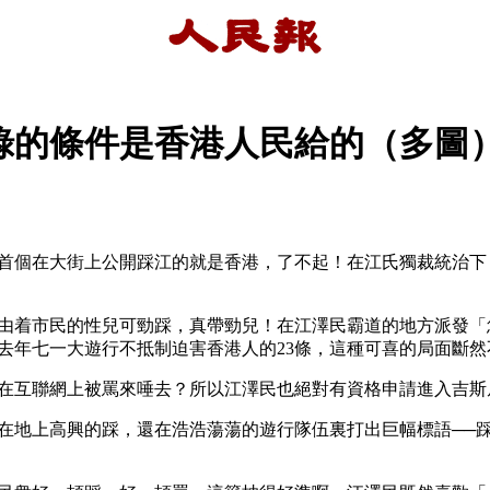
錄的條件是香港人民給的（多圖
首個在大街上公開踩江的就是香港，了不起！在江氏獨裁統治下
由着市民的性兒可勁踩，真帶勁兒！在江澤民霸道的地方派發「
去年七一大遊行不抵制迫害香港人的23條，這種可喜的局面斷然
在互聯網上被罵來唾去？所以江澤民也絕對有資格申請進入吉斯
在地上高興的踩，還在浩浩蕩蕩的遊行隊伍裏打出巨幅標語──