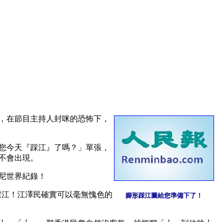
）
，在節目主持人封咪的恐怖下，
您今天『踩江』了嗎？」單張，
不會出現。
尼世界紀錄！ 
踩江！江澤民確實可以毫無愧色的
腳形踩江圖給您準備下了！