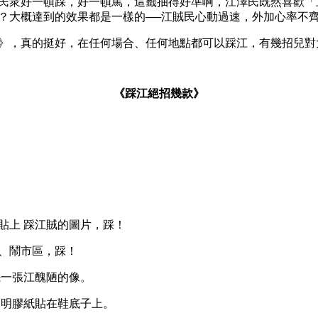
民衆好一頓踩，好一頓罵，這籤抽得好準啊，江澤民既然喜歡「
？大概達到的效果都是一樣的──江賊民心動過速，外加心率不
》，真的挺好，在任何場合、任何地點都可以踩江，有幾招兒對
《踩江絕招幾款》
貼上 踩江賊的圖片，踩！
、鬧市區，踩！
擺一張江醜陋的像。
透明膠紙貼在鞋底子上。