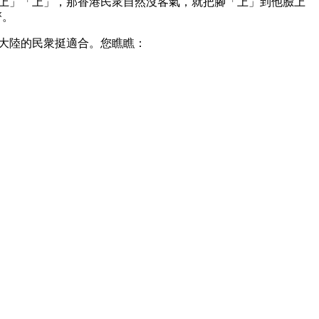
上」「上」，那香港民衆自然沒客氣，就把腳「上」到他臉上
齊。
大陸的民衆挺適合。您瞧瞧：