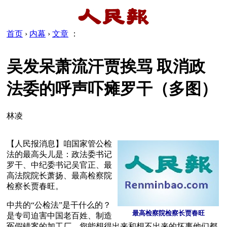
首页
›
内幕
›
文章
：
吴发呆萧流汗贾挨骂 取消政
法委的呼声吓瘫罗干（多图）
林凌
【人民报消息】咱国家管公检
法的最高头儿是：政法委书记
罗干、中纪委书记吴官正、最
高法院院长萧扬、最高检察院
检察长贾春旺。
中共的“公检法”是干什么的？
最高检察院检察长贾春旺
是专司迫害中国老百姓、制造
冤假错案的加工厂，您能想得出来和想不出来的坏事他们都