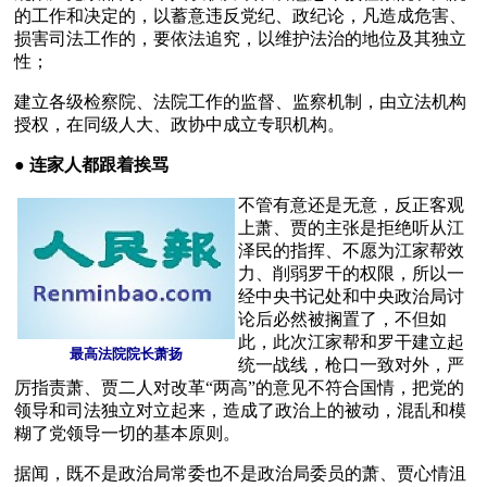
的工作和决定的，以蓄意违反党纪、政纪论，凡造成危害、
损害司法工作的，要依法追究，以维护法治的地位及其独立
性；
建立各级检察院、法院工作的监督、监察机制，由立法机构
授权，在同级人大、政协中成立专职机构。
● 
连家人都跟着挨骂
不管有意还是无意，反正客观
上萧、贾的主张是拒绝听从江
泽民的指挥、不愿为江家帮效
力、削弱罗干的权限，所以一
经中央书记处和中央政治局讨
论后必然被搁置了，不但如
此，此次江家帮和罗干建立起
最高法院院长萧扬
统一战线，枪口一致对外，严
厉指责萧、贾二人对改革“两高”的意见不符合国情，把党的
领导和司法独立对立起来，造成了政治上的被动，混乱和模
糊了党领导一切的基本原则。
据闻，既不是政治局常委也不是政治局委员的萧、贾心情沮