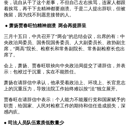
丧，说自从干了这个差事，不但自己左右挨骂，连家人都跟
着挨骂，再干下去精神都要崩溃。于是二人提出辞职，但被
挽留，因为找不到愿意接替的人。
 ● 
萧扬贾春旺怕精神崩溃  两会再提辞呈
三月十五日，中共召开了“两会”的总结会议，出席的有：中
央政治局委员、国务院国务委员、人大副委员长、政协副主
席，“两高”院长、检察长和常务副院长、常务副检察长也出
席了。
会上，萧扬、贾春旺联袂向中央政治局提交了请辞信，并表
示：包袱过于沉重，实在不能胜任。
萧扬在请辞信中承认，他承受着政治上、环境上、长官意志
上的沉重压力，导致法院工作始终难以按“法”独立展开。
贾春旺在请辞信中表示：个人能力不能履行党和国家赋予的
职责，给国家、人民对检察工作的期待和信任造成损失，深
感内疚。
● 
司法人员队伍素质低数量少