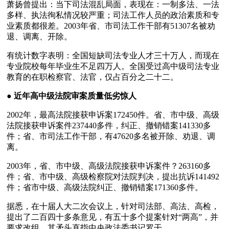
萧扬曾提出：当下司法混乱局面，表现在：一制多法、一法
多样、执法徇私情况较严重；司法工作人员的政治素质和专
业素质都很差。2003年省、市司法工作干部有51307名被劝
退、调离、开除。
有统计数字表明：全国短缺司法专业人才三十万人，而现在
专业院校每年毕业生不足四万人。全国受过高中级司法专业
教育的在职检察官、法官，仅占百分之二十二。
● 
近年高中级法院审案质量低劣惊人
2002年，最高法院接获申诉案172450件。省、市中级、高级
法院接获申诉案件237440多件，纠正、撤销错案141330多
件；省、市司法工作干部，有47620多名被开除、劝退、调
离。
2003年，省、市中级、高级法院接获申诉案件？263160多
件；省、市中级、高级检察院对法院判决，提出抗诉141492
件；省市中级、高级法院纠正、撤销错案171360多件。
据悉，在十届人大二次会议上，针对司法部、高法、高检，
提出了二百四十多条意见，有五十多个提案针对“两高”，并
要求改组，其矛头直指中央政法委书记罗干。