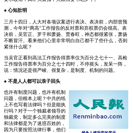
● 
心知肚明
三月十四日，人大对各项议案进行表决。表决前，内部曾预
测，今年对“两高”工作报告的反对票和弃权票仍会很高。表
决前，吴官正、罗干和萧扬、贾春旺，神态都很紧张，萧扬
不断冒汗。看来他们心里非常明白自己都干了些什么，否则
紧张什么呢？
当吴官正看到高法工作报告得票率仅为百分之七十一、高检
工作报告得票率为百分之七十四时，不停摇头，发呆一阵，
说：情况还是很严峻、很复杂，是制度、机制的问题。
● 
不是人人都可以浪子回头
也许有制度问题，也许有机制
问题，但根本上呢？中共的纸
上不也写着法律吗？但是能执
行吗？对于一个独裁者领导的
独裁党，制定多么完美的制度
和法律都是为了迷惑百姓的，
因为只要按照法律行事，他们
越杀人越升官的罗干