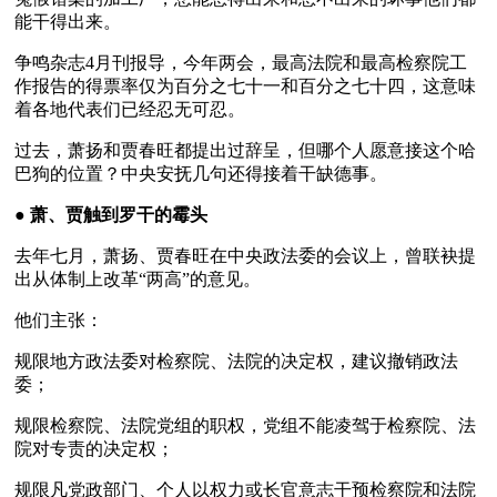
能干得出来。
争鸣杂志4月刊报导，今年两会，最高法院和最高检察院工
作报告的得票率仅为百分之七十一和百分之七十四，这意味
着各地代表们已经忍无可忍。
过去，萧扬和贾春旺都提出过辞呈，但哪个人愿意接这个哈
巴狗的位置？中央安抚几句还得接着干缺德事。
● 
萧、贾触到罗干的霉头
去年七月，萧扬、贾春旺在中央政法委的会议上，曾联袂提
出从体制上改革“两高”的意见。
他们主张：
规限地方政法委对检察院、法院的决定权，建议撤销政法
委；
规限检察院、法院党组的职权，党组不能凌驾于检察院、法
院对专责的决定权；
规限凡党政部门、个人以权力或长官意志干预检察院和法院