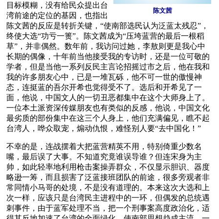
目标模糊，没有给民众提出台
陈文茜
湾前途的定位的基因，也指出
陈文茜的反应是转折关键，“使南部选民认为泛蓝太残忍”，
终使大选“功亏一篑”。陈文茜成为“压垮蓝营的最后一根稻
草”，并非偶然。数年前，我访问过她，李敖则更是我心中
长期的偶像，十年前当他接受我的专访时，还是一位可敬的
学者，但是当他一系列反民主言论招摇过市之后，他在我和
我的许多朋友心中，已是一堆瓦砾，他不可一世的傲慢神
态，连挺蓝的吾尔开希也觉得受不了。选后和开希见了一
面，他说，中国文人的一切丑恶都集中在这个大师身上了。
一位本土派资深传媒朋友也有类似的反感，他说，中国文化
最劣质的部份集中在这三个人身上，他们充满偏见，瞧不起
台湾人，哗众取宠，煽动仇恨，难怪别人要“去中国化！”
不幸的是，连战摆着大把蓝营精英不用，特别倚重少数名
嘴，最后误了大事。不知道究竟谁误导谁？但连宋身为主
帅，如此轻率地利用枪击案操弄群众，不仅显示胆识、器度
略逊一筹，而且损害了泛蓝接班团队的前途，很多旁观者非
常同情小马哥的处境，不是没有道理的。本来这次大选和上
次一样，应该只是台湾民主进程中的一环，但偶发的总统遇
刺事件，由于蓝军处理不当，把一个刑事案高度政治化，适
得其反地加速了台湾的全面绿化，使南部思想趋成主流。一