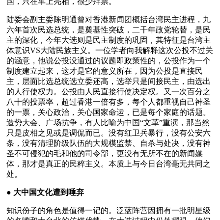
国，只在车上亮相，很少拜票。
陆委会副主委陈明通曾对香港新闻团概括台湾民主进程，九
六年首次民选总统，是奠基性突破，二千年政党轮替，是民
主的深化，今年大选则是民主制度的巩固，其特征是台湾主
体意识VS大陆民族主义。一位学者向我解释这次公投不过关
的涵意，他说公投没通过的议题即政策性的，公投作为一个
制度建立起来，这才是它的意义所在，因为公投是直接民
主，层面比选总统选立委还高，选举只是间接民主，由选出
的人行使权力。公投由人民直接行使决定权。又一次百分之
八十的投票率，超过香港一倍有多，每个人都重视自己神圣
的一票，关心政治，关心国家命运，已是每个家庭的话题。
造势大会、广场抗争，有人比喻为中国“文革”重演，那当然
只是皮相之见或是调侃而已。没有红卫兵暴行，没有公安六
条，没有清理阶级队伍的大规模监禁、自杀与处决，没有神
圣不可侵犯的毛和他的司令部，更没有无所不在的新闻媒
体，那才是真正的民粹主义。本质上与今日台湾毫无共同之
处。
● 
大中国文化遭到唾弃
知识份子的角色是值得一记的。泛蓝阵营因拥有一批明星级