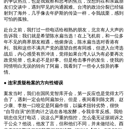
的争议热点，也是我观察和思考的焦点，没想到在和亲戚朋
友们交谈中，遇到罕见的沟通困难。台湾的政治分裂已经辐
射到了海外，几乎像去年萨斯的传染一样，令我战栗，感到
可怕的孤独。
赴台之前，我打过一些电话给相熟的朋友，北京有人大声的
告诉我：我们就是希望陈水扁当选！在上飞机前，和一位多
年不见的商界朋友相遇，他俯身说，陈水扁当选对香港有
利。我和这些不满共产党的愿望自然有同感，但进入台湾选
战后，内心感受有所冲淡，觉得如果台湾人认为有必要再次
政党轮替，也未必不是好事。但是枪击事件的发生，使我的
同情明白无误的转向了阿扁，我看到了一些令人惊异的事
情。
● 
连宋质疑枪案的方向性错误
案发当时，我们在国民党智库开会，第一反应也是觉得太巧
合了，遇刺一定会给阿扁加分。但是，夜间看到陈文茜、赵
少康、李敖一口咬定是阿扁作假，以骗术扭转劣势，很快
“自导自演”的苦肉计之说在各地发酵，令我非常反感。我给
胡忠信兄打电话，说这么严重的指控，怎么毫无证据就诉之
于公众？他说，他发了言，但和他们不同，并未做结论。酉