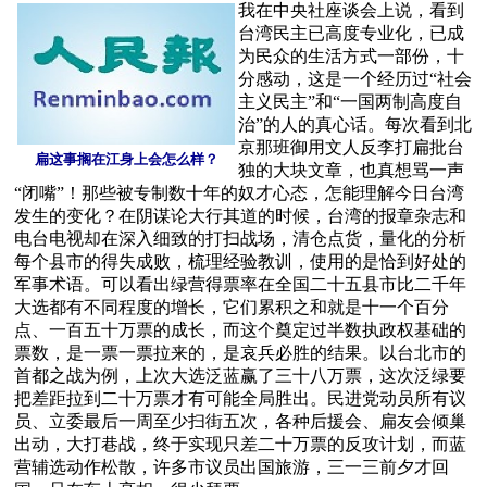
我在中央社座谈会上说，看到
台湾民主已高度专业化，已成
为民众的生活方式一部份，十
分感动，这是一个经历过“社会
主义民主”和“一国两制高度自
治”的人的真心话。每次看到北
京那班御用文人反李打扁批台
扁这事搁在江身上会怎么样？
独的大块文章，也真想骂一声
“闭嘴”！那些被专制数十年的奴才心态，怎能理解今日台湾
发生的变化？在阴谋论大行其道的时候，台湾的报章杂志和
电台电视却在深入细致的打扫战场，清仓点货，量化的分析
每个县市的得失成败，梳理经验教训，使用的是恰到好处的
军事术语。可以看出绿营得票率在全国二十五县市比二千年
大选都有不同程度的增长，它们累积之和就是十一个百分
点、一百五十万票的成长，而这个奠定过半数执政权基础的
票数，是一票一票拉来的，是哀兵必胜的结果。以台北市的
首都之战为例，上次大选泛蓝赢了三十八万票，这次泛绿要
把差距拉到二十万票才有可能全局胜出。民进党动员所有议
员、立委最后一周至少扫街五次，各种后援会、扁友会倾巢
出动，大打巷战，终于实现只差二十万票的反攻计划，而蓝
营辅选动作松散，许多市议员出国旅游，三一三前夕才回