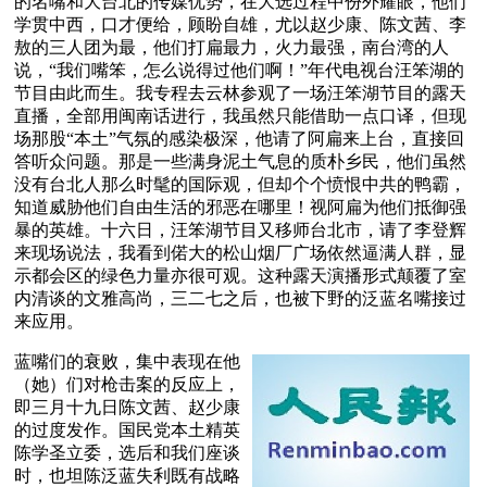
的名嘴和大台北的传媒优势，在大选过程中份外耀眼，他们
学贯中西，口才便给，顾盼自雄，尤以赵少康、陈文茜、李
敖的三人团为最，他们打扁最力，火力最强，南台湾的人
说，“我们嘴笨，怎么说得过他们啊！”年代电视台汪笨湖的
节目由此而生。我专程去云林参观了一场汪笨湖节目的露天
直播，全部用闽南话进行，我虽然只能借助一点口译，但现
场那股“本土”气氛的感染极深，他请了阿扁来上台，直接回
答听众问题。那是一些满身泥土气息的质朴乡民，他们虽然
没有台北人那么时髦的国际观，但却个个愤恨中共的鸭霸，
知道威胁他们自由生活的邪恶在哪里！视阿扁为他们抵御强
暴的英雄。十六日，汪笨湖节目又移师台北市，请了李登辉
来现场说法，我看到偌大的松山烟厂广场依然逼满人群，显
示都会区的绿色力量亦很可观。这种露天演播形式颠覆了室
内清谈的文雅高尚，三二七之后，也被下野的泛蓝名嘴接过
来应用。
蓝嘴们的衰败，集中表现在他
（她）们对枪击案的反应上，
即三月十九日陈文茜、赵少康
的过度发作。国民党本土精英
陈学圣立委，选后和我们座谈
时，也坦陈泛蓝失利既有战略