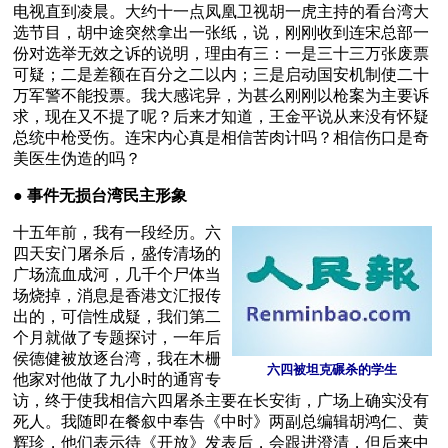
电视直到凌晨。大约十一点凤凰卫视胡一虎主持的看台湾大
选节目，胡中途突然拿出一张纸，说，刚刚收到连宋总部一
份对选举无效之诉的说明，理由有三：一是三十三万张废票
可疑；二是差额在百分之二以内；三是启动国安机制使二十
万军警不能投票。我大感诧异，为甚么刚刚以枪案为主要诉
求，现在又不提了呢？后来才知道，王金平说从来没有怀疑
总统中枪受伤。连宋内心真是相信苦肉计吗？相信伤口是奇
美医生伪造的吗？
● 
事件无损台湾民主形象
十五年前，我有一段经历。六
四天安门屠杀后，盛传清场的
广场流血成河，几千个尸体当
场烧掉，消息是香港文汇报传
出的，可信性成疑，我们第二
个月就做了专题探讨，一年后
侯德健被放逐台湾，我在木栅
六四被坦克碾杀的学生
他家对他做了九小时的通宵专
访，终于使我相信六四屠杀主要在长安街，广场上确实没有
死人。我随即在餐叙中奉告《中时》两副总编辑胡鸿仁、黄
辉珍，他们表示待《开放》发表后，会跟进澄清，但后来中