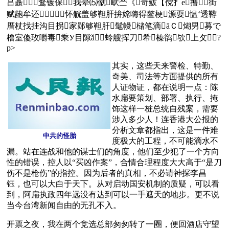
吕矗鹜镀保我晕⑸僦畎苎《岢鲅【傥扌е撸街
赋龅牟还怀觥盖够靼肝拚嫦嗨得鳌梗源耍愠‘透鞯
厝杖找挂沟目拐家郧够靼肝髦幔槠笔滴āＣ煳男募で
橹室傻玫嚼毒乘У目隙ǎ蛉艘挥刀希榛鹆欤上攵?
p>
其实，这些天来警检、特勤、
奇美、司法等方面提供的所有
人证物证，都在说明一点：陈
水扁要策划、部署、执行、掩
饰这样一桩总统自残案，需要
涉入多少人！连香港大公报的
分析文章都指出，这是一件难
中共的怪胎
度极大的工程，不可能滴水不
漏。站在连战和他的谋士们的角度，他们至少犯了一个方向
性的错误，控人以“买凶作案”，合情合理程度大大高于“是刀
伤不是枪伤”的指控。因为后者的真相，不必请神探李昌
钰，也可以大白于天下。从对启动国安机制的质疑，可以看
到，阿扁执政四年远没有达到可以一手遮天的地步。更不说
当今台湾新闻自由的无孔不入。
开票之夜，我在两个竞选总部匆匆转了一圈，便回酒店守望