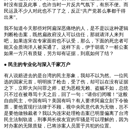
时没有提及此事，也许当时一片反共气氛下，有所不便。而
民运及不少人对此也不了了之，反正“共产党甚么事都干得
出来”。
我不知道今天那些对阿扁深恶痛绝的人，是不是以这种逻辑
判断枪击案，既然扁政府没人可以信任，那就请洋人来判
吧，如果连宋在专家面前也不认受，那么，下面的死忠者可
能又会质询洋人被买通了。这样下去，伊于胡底？一桩公案
如果一方只有质疑，另方却有证据，到底如何了结？
● 
民主的专业化与深入千家万户
有人说赔进去的是台湾的民主形象，我却不以为然。一位民
选的国家元首，明明挨了枪击，受了伤，却可以在没有证据
之下，立即大兴问罪之师，贬为恶棍无赖、盗贼不如，总统
只不过在被辱骂十天之后，回了一句：“请你们闭嘴！”这般
自由民主，中国有吗？美国有吗？有人要求阿扁立刻下令验
票，要他置现行法律于不顾，视中央民意代表为无物，岂不
是要他做独裁者？我以为连宋处理枪击案已明显偏离了台湾
民主法制轨道，刑事局长侯友宜的牢骚是可以理解的，因为
对办案的无限质疑，已将涉案人员置于共犯的位置。