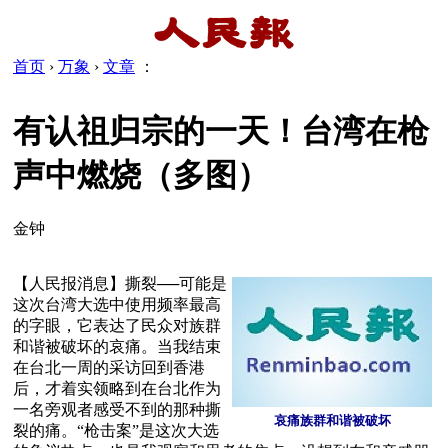
首页
›
万象
›
文章
：
有认祖归宗的一天！台湾在枪
声中燃烧（多图）
金钟
【人民报消息】撕裂──可能是
这次台湾大选中使用频率最高
的字眼，它表达了民众对族群
和谐被破坏的哀痛。当我结束
在台北一周的采访回到香港
后，才着实领略到在台北作为
一名旁观者感受不到的那种撕
哀痛族群和谐被破坏
裂的痛。“枪击案”是这次大选