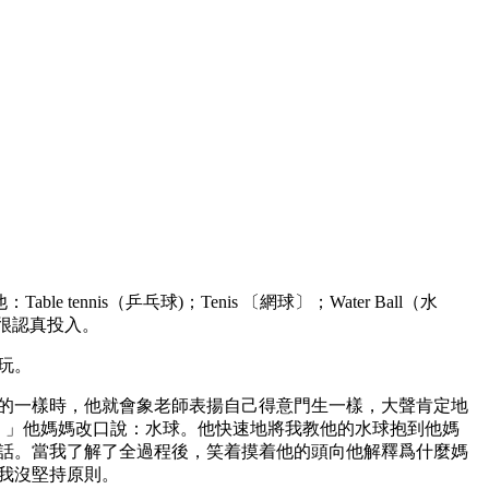
nis（乒乓球)；Tenis 〔網球〕；Water Ball（水
學得很認真投入。
玩。
的一樣時，他就會象老師表揚自己得意門生一樣，大聲肯定地
想看。」他媽媽改口說：水球。他快速地將我教他的水球抱到他媽
話。當我了解了全過程後，笑着摸着他的頭向他解釋爲什麼媽
我沒堅持原則。