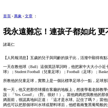
首頁
›
萬象
›
文章
：
我永遠難忘！連孩子都如此 更
諸葛仁
【人民報消息】五歲的兒子與同齡的孩子比，活潑中顯得有點
一天在教他球（Ball）這個英語單詞時，他把家中大大小小近十個球都
球）；Student Football（兒童足球）；Football（足
所教他的兒童足球，實際上是一個比標準足球小一點，足球形
有一天，他又把那些球擺在客廳的地板上，然後學着老師教學
說：「Yes. Good!」（對。很好！）。當他媽媽把我教
媽面前，很認真地糾正道：「這才是水球。記住了嗎？」當他
媽也可以把那個球叫水球或塑料球后，他瞪着兩隻黑葡萄般的