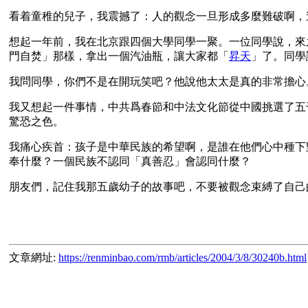
看着童稚的兒子，我震撼了：人的觀念一旦形成多麼難破啊，
想起一年前，我在北京跟四個大學同學一聚。一位同學說，來
門自焚」那樣，拿出一個汽油瓶，讓大家都「
昇天
」了。同學
我問同學，你們不是在開玩笑吧？他說他太太是真的非常擔心
我又想起一件事情，中共爲春節和中法文化節從中國挑選了五
驚恐之色。
我痛心疾首：孩子是中華民族的希望啊，是誰在他們心中種下
奉什麼？一個民族不認同「真善忍」會認同什麼？
朋友們，記住我那五歲幼子的故事吧，不要被觀念束縛了自己
文章網址:
https://renminbao.com/rmb/articles/2004/3/8/30240b.html