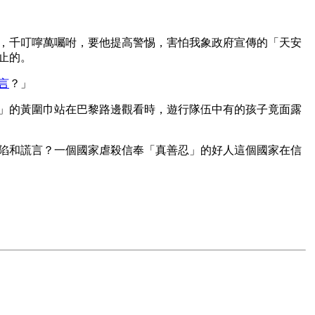
，千叮嚀萬囑咐，要他提高警惕，害怕我象政府宣傳的「天安
止的。
言
？」
」的黃圍巾站在巴黎路邊觀看時，遊行隊伍中有的孩子竟面露
陷和謊言？一個國家虐殺信奉「真善忍」的好人這個國家在信