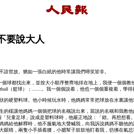
不要說大人
不諳世故。猶如一張白紙的他時常讓我們啼笑皆非。
找出來，並按大小順序整齊地排在地上，我便一個個教他：Table ten
球）；Basketball（籃球）；……。我一個個說着，他也一個個重複着，
狀的硬塑料球。他小時候玩水時，他媽媽常常把球放在水裏讓他
生的樣讓他媽媽一個個把球的名稱說出來，當說的名稱和我教他
他的那個「兒童足球」說成是塑料球時，他嚴正地說：「錯。再想
媽媽給他解釋時，他不服氣地大聲喊我，向我訴說媽媽不聽他的
大眼睛，兩隻小手插着腰，小腮幫子鼓鼓地盯着我，彷彿在氣忿