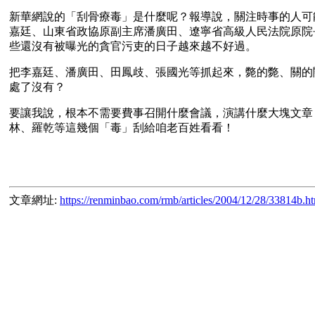
新華網說的「刮骨療毒」是什麼呢？報導說，關注時事的人可
嘉廷、山東省政協原副主席潘廣田、遼寧省高級人民法院原院
些還沒有被曝光的貪官污吏的日子越來越不好過。
把李嘉廷、潘廣田、田鳳歧、張國光等抓起來，斃的斃、關的
處了沒有？ 
要讓我說，根本不需要費事召開什麼會議，演講什麼大塊文章
林、羅乾等這幾個「毒」刮給咱老百姓看看！
文章網址:
https://renminbao.com/rmb/articles/2004/12/28/33814b.h