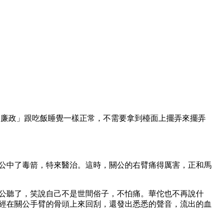
家「廉政」跟吃飯睡覺一樣正常，不需要拿到檯面上擺弄來擺弄
公中了毒箭，特來醫治。這時，關公的右臂痛得厲害，正和馬
公聽了，笑說自己不是世間俗子，不怕痛。華佗也不再說什
經在關公手臂的骨頭上來回刮，還發出悉悉的聲音，流出的血