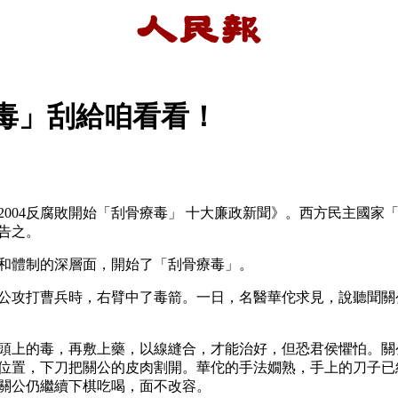
毒」刮給咱看看！
《2004反腐敗開始「刮骨療毒」 十大廉政新聞》。西方民主國
告之。 
和體制的深層面，開始了「刮骨療毒」。
公攻打曹兵時，右臂中了毒箭。一日，名醫華佗求見，說聽聞關
頭上的毒，再敷上藥，以線縫合，才能治好，但恐君侯懼怕。關
位置，下刀把關公的皮肉割開。華佗的手法嫺熟，手上的刀子已
關公仍繼續下棋吃喝，面不改容。