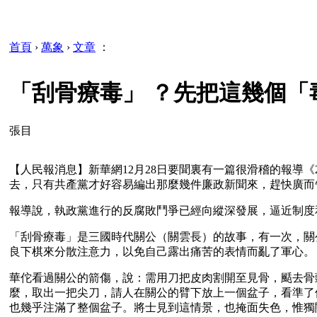
首頁
›
萬象
›
文章
：
「刮骨療毒」 ？先把這幾個「
張目
【人民報消息】新華網12月28日要聞裏有一篇很滑稽的報導
去，只有共產黨才好容易編出那麼幾件廉政新聞來，趕快廣而
報導說，執政黨進行的反腐敗鬥爭已經向縱深發展，逼近制度
「刮骨療毒」是三國時代關公（關雲長）的故事，有一次，關
良下棋來分散注意力，以免自己露出痛苦的表情而亂了軍心。
華佗看過關公的箭傷，說：需用刀把皮肉割開至見骨，颳去骨
麼，取出一把尖刀，請人在關公的臂下放上一個盆子，看準了
也幾乎注滿了整個盆子。將士見到這情景，也掩面失色，惟獨