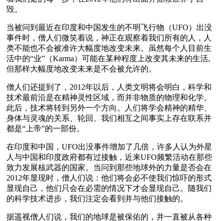
毁。
当被问到最近在印度和中国发生的不明飞行物（UFO）出没
事件时，僧人们微笑着说，神正在观察着我们所有的人，人
类不能也不会被准许大幅度地改变未来。虽然每个人目前生
活中的“业”（Karma）可能在某种程度上改变其未来的生活,
但那样大幅度地改变未来是不会被允许的。
僧人们还提到了，2012年以后，人类文明将会明白，科学和
技术最前沿是在精神灵性区域，而并非物质的物理和化学。
此后，技术将转到另外一个方向。人们将学会精神的精华、
身体与灵魂的关系、轮回、我们相互之间事实上存在联系并
都是“上帝”的一部份。
在印度和中国，UFO出没事件增加了几倍，许多人认为外星
人与中国和印度政府都有过接触，近来UFO频繁活动在那些
致力发展核武器的国家。当问到那些地球外的力量是否会在
2012年显现时，僧人们说：他们将会必不使我们惊吓的形式
显现自己，他们只会在必需的情况下才会显现自己。随我们
的科学技术进步，我们注定会看到并与他们接触的。
据遥视僧人们说，我们的地球是被保佑的，并一直被从各种