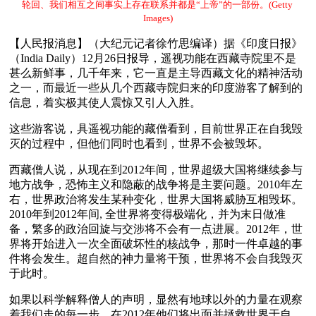
轮回、我们相互之间事实上存在联系并都是“上帝”的一部份。(Getty 
Images)
【人民报消息】（大纪元记者徐竹思编译）据《印度日报》
（India Daily）12月26日报导，遥视功能在西藏寺院里不是
甚么新鲜事，几千年来，它一直是主导西藏文化的精神活动
之一，而最近一些从几个西藏寺院归来的印度游客了解到的
信息，着实极其使人震惊又引人入胜。
这些游客说，具遥视功能的藏僧看到，目前世界正在自我毁
灭的过程中，但他们同时也看到，世界不会被毁坏。
西藏僧人说，从现在到2012年间，世界超级大国将继续参与
地方战争，恐怖主义和隐蔽的战争将是主要问题。2010年左
右，世界政治将发生某种变化，世界大国将威胁互相毁坏。
2010年到2012年间, 全世界将变得极端化，并为末日做准
备，繁多的政治回旋与交涉将不会有一点进展。2012年，世
界将开始进入一次全面破坏性的核战争，那时一件卓越的事
件将会发生。超自然的神力量将干预，世界将不会自我毁灭
于此时。
如果以科学解释僧人的声明，显然有地球以外的力量在观察
着我们走的每一步，在2012年他们将出面并拯救世界于自