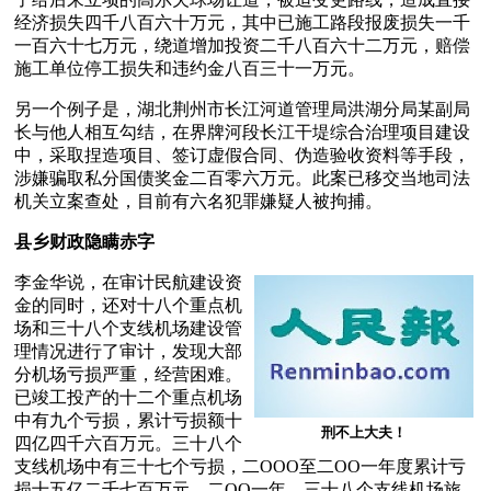
经济损失四千八百六十万元，其中已施工路段报废损失一千
一百六十七万元，绕道增加投资二千八百六十二万元，赔偿
施工单位停工损失和违约金八百三十一万元。
另一个例子是，湖北荆州市长江河道管理局洪湖分局某副局
长与他人相互勾结，在界牌河段长江干堤综合治理项目建设
中，采取捏造项目、签订虚假合同、伪造验收资料等手段，
涉嫌骗取私分国债奖金二百零六万元。此案已移交当地司法
机关立案查处，目前有六名犯罪嫌疑人被拘捕。
县乡财政隐瞒赤字
李金华说，在审计民航建设资
金的同时，还对十八个重点机
场和三十八个支线机场建设管
理情况进行了审计，发现大部
分机场亏损严重，经营困难。
已竣工投产的十二个重点机场
中有九个亏损，累计亏损额十
刑不上大夫！
四亿四千六百万元。三十八个
支线机场中有三十七个亏损，二OOO至二OO一年度累计亏
损十五亿二千七百万元。二OO一年，三十八个支线机场旅