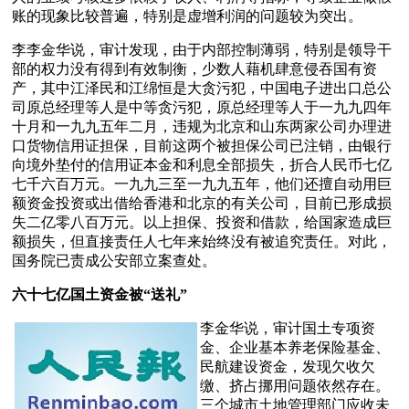
账的现象比较普遍，特别是虚增利润的问题较为突出。
李李金华说，审计发现，由于内部控制薄弱，特别是领导干
部的权力没有得到有效制衡，少数人藉机肆意侵吞国有资
产，其中江泽民和江绵恒是大贪污犯，中国电子进出口总公
司原总经理等人是中等贪污犯，原总经理等人于一九九四年
十月和一九九五年二月，违规为北京和山东两家公司办理进
口货物信用证担保，目前这两个被担保公司已注销，由银行
向境外垫付的信用证本金和利息全部损失，折合人民币七亿
七千六百万元。一九九三至一九九五年，他们还擅自动用巨
额资金投资或出借给香港和北京的有关公司，目前已形成损
失二亿零八百万元。以上担保、投资和借款，给国家造成巨
额损失，但直接责任人七年来始终没有被追究责任。对此，
国务院已责成公安部立案查处。
六十七亿国土资金被“送礼”
李金华说，审计国土专项资
金、企业基本养老保险基金、
民航建设资金，发现欠收欠
缴、挤占挪用问题依然存在。
三个城市土地管理部门应收未