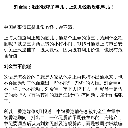
刘金宝：我说我犯了事儿，上边儿说我没犯事儿！
中国的事情真是非常奇怪，说不清。
上海人知道周正毅的底儿，他是个里弄的瘪三，瘪到什么程
度呢？就是三块两块钱的小打小闹，9月5日他被上海市公安
机关正式逮捕了，没人救他，因为没有利用价值，也没有危
险价值。
刘金宝不能碰
这话是怎么说的？就是人家从他身上再也榨不出油水来，也
不会因为动了他而牵出一些不能“一刀切”的人物。刘金宝可
不一样，他不能动，刘金宝一审下去挖下去，那就等于是借
贷的那些人（首当其冲的就是江绵恒）有问题，属于诈骗犯
了。
所以，香港媒体8月报道，中银香港前任总裁刘金宝主掌中
银香港期间，批出二十一亿元贷款予周任主席的上海地产，
中纪委调查后认为刘并无触及违规贷款，而是被周涉嫌欺骗