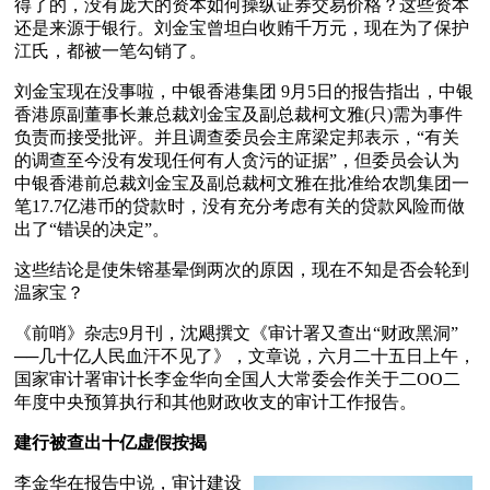
得了的，没有庞大的资本如何操纵证券交易价格？这些资本
还是来源于银行。刘金宝曾坦白收贿千万元，现在为了保护
江氏，都被一笔勾销了。  
刘金宝现在没事啦，中银香港集团 9月5日的报告指出，中银
香港原副董事长兼总裁刘金宝及副总裁柯文雅(只)需为事件
负责而接受批评。并且调查委员会主席梁定邦表示，“有关
的调查至今没有发现任何有人贪污的证据”，但委员会认为
中银香港前总裁刘金宝及副总裁柯文雅在批准给农凯集团一
笔17.7亿港币的贷款时，没有充分考虑有关的贷款风险而做
出了“错误的决定”。 
这些结论是使朱镕基晕倒两次的原因，现在不知是否会轮到
温家宝？
《前哨》杂志9月刊，沈飓撰文《审计署又查出“财政黑洞”
──几十亿人民血汗不见了》，文章说，六月二十五日上午，
国家审计署审计长李金华向全国人大常委会作关于二OO二
年度中央预算执行和其他财政收支的审计工作报告。
建行被查出十亿虚假按揭
李金华在报告中说，审计建设