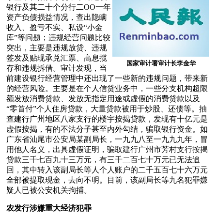
银行及其二十个分行二OO一年
资产负债损益情况，查出隐瞒
收入、盈亏不实、私设“小金
库”等问题；违规经营问题比较
突出，主要是违规放贷、违规
签发及贴现承兑汇票、高息揽
国家审计署审计长李金华
存和违规拆借。审计发现，当
前建设银行经营管理中还出现了一些新的违规问题，带来新
的经营风险。主要是在个人信贷业务中，一些分支机构超限
额发放消费贷款、发放无指定用途或虚假的消费贷款以及
“零首付”个人住房贷款，大量贷款被用于炒股、还债等。抽
查建行广州地区八家支行的楼宇按揭贷款，发现有十亿元是
虚假按揭，有的不法分子甚至内外勾结，骗取银行资金。如
广东省汕尾市公安局某副局长，一九九八至一九九九年，冒
用他人名义，出具虚假证明，骗取建行广州市芳村支行按揭
贷款三千七百九十三万元，有三千二百七十万元已无法追
回，其中转入该副局长等人个人账户的二千五百七十六万元
全部被提取现金，去向不明。目前，该副局长等九名犯罪嫌
疑人已被公安机关拘捕。
农发行涉嫌重大经济犯罪