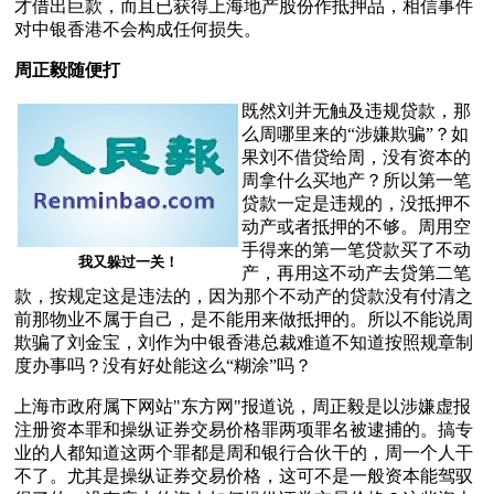
才借出巨款，而且已获得上海地产股份作抵押品，相信事件
对中银香港不会构成任何损失。
周正毅随便打
既然刘并无触及违规贷款，那
么周哪里来的“涉嫌欺骗”？如
果刘不借贷给周，没有资本的
周拿什么买地产？所以第一笔
贷款一定是违规的，没抵押不
动产或者抵押的不够。周用空
手得来的第一笔贷款买了不动
我又躲过一关！
产，再用这不动产去贷第二笔
款，按规定这是违法的，因为那个不动产的贷款没有付清之
前那物业不属于自己，是不能用来做抵押的。所以不能说周
欺骗了刘金宝，刘作为中银香港总裁难道不知道按照规章制
度办事吗？没有好处能这么“糊涂”吗？
上海市政府属下网站"东方网"报道说，周正毅是以涉嫌虚报
注册资本罪和操纵证券交易价格罪两项罪名被逮捕的。搞专
业的人都知道这两个罪都是周和银行合伙干的，周一个人干
不了。尤其是操纵证券交易价格，这可不是一般资本能驾驭