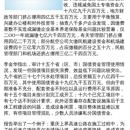
收、违规减免国土专项资金六
十六亿九千六百万元，地方财
政等部门挤占挪用四亿五千五百万元，主要用于平衡预算、
兴建办公楼和对外投资等；抽查八千多户企业发现，因缴费
基数不实造成漏缴企业基本养老保险基金问题比较普遍，仅
二OO一年就漏缴七亿六千四百万元，有关管理部门挤占挪
用四亿二千万元；部分航空公司欠缴民航建设资金和机场建
设费四十三亿零六百万元，占应缴额的百分之五十六，民航
管理部门和机场还挤占挪用三亿二千四百万元。
李金华指出，审计十五个省（区、市）国债资金管理使用情
况，发现一些国债项目损失浪费、效益低下问题比较突出。
九个省的三十七个污水处理项目，总投资额五十八亿四千一
百万元，其中使用国债资金十九亿九千五百万元。但由于前
期准备不充分、配套资金不到位以及运行费用不足等原因，
有十五个项目未按计划完工或开工；十六个已完工项目中，
有七个达不到设计要求。此外还普遍存在配套设施落后于主
体工程建设的问题，造成设备闲置，项目整体效益难以发
挥。有些项目管理混乱，少数人员涉嫌私分国债资金。
报告举出了一个例子：重庆上界高速公路在施工过程中，为
了给后来立项的高尔夫球场让道，被迫变更路线，造成直接