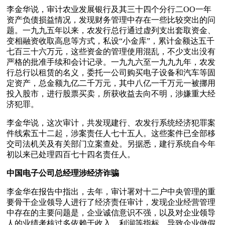
李金华说，审计农业发展银行及其三十四个分行二OO一年
资产负债损益情况，发现财务管理中存在一些比较突出的问
题。一九九五年以来，农发行总行通过虚列支出套取资金、
变相融资收取高息等方式，私设“小金库”，累计金额达五千
七百三十六万元，这些资金的管理使用混乱，不少支出没有
严格的批准手续和会计记录。一九九六至一九九九年，农发
行总行以租赁的名义，委托一公司购买电子设备和汽车等固
定资产，总金额九亿二千万元，其中八亿一千万元一被挪用
投入股市，进行股票买卖，所获收益去向不明，涉嫌重大经
济犯罪。
李金华说，这次审计，共发现建行、农发行系统经济犯罪案
件线索五十二起，涉案责任人七十五人。这些案件已全部移
交司法机关及有关部门立案查处。另据悉，建行系统自今年
初以来已处理四百七十四名责任人。
中国电子公司总经理涉经济诈骗
李金华在报告中指出，去年，审计署对十二户中央管理的重
要骨干企业领导人进行了经济责任审计，发现企业经营管理
中存在的主要问题是，企业诚信意识不强，以及对企业领导
人的业绩考核过多依赖于收入、利润等指标，导致企业做假