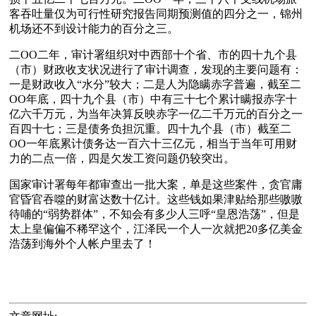
客吞吐量仅为可行性研究报告同期预测值的四分之一，锦州
机场还不到设计能力的百分之三。
二OO二年，审计署组织对中西部十个省、市的四十九个县
（市）财政收支状况进行了审计调查，发现的主要问题有：
一是财政收入“水分”较大；二是人为隐瞒赤字普遍，截至二
OO年底，四十九个县（市）中有三十七个累计瞒报赤字十
亿六千万元，为当年决算反映赤字一亿二千万元的百分之一
百四十七；三是债务负担沉重。四十九个县（市）截至二
OO一年底累计债务达一百六十三亿元，相当于当年可用财
力的二点一倍，四是欠发工资问题仍较突出。
国家审计署每年都审查出一批大案，单是这些案件，贪官庸
官昏官吞噬的财富达数十亿计。这些钱如果津贴给那些嗷嗷
待哺的“弱势群体”，不知会有多少人三呼“皇恩浩荡”，但是
太上皇偏偏不稀罕这个，江泽民一个人一次就把20多亿美金
浩荡到海外个人帐户里去了！