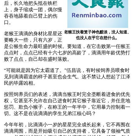
后，长久地把头抵在铁栏
上，身子缩成一团，偶尔慢
吞吞地舔着自己臂上的伤
口。 
老猴王扶着笼子神色黯淡，没人知道、
老猴王滴滴的身材比星星还
也没人在乎它在想什么。
要略大一些，只有六岁，正
是公猴生命力最旺盛的时候。要知道，在它击败第一任猴王
点点时，点点已经有十六七岁的高龄了，滴滴用年龄优势打
败了点点，自己却在盛时落败。 
“可能就是因为它太霸道了。”伍昌说，有时候饲养员喂食时
见到滴滴霸道的样子甚至也会生气。这不禁让人想起了江泽
民的毕露凶相。 
按照饲养员们的表述，滴滴当猴王时完全垄断着进食的优先
权，它甚至不允许在自己进食时其它猴子靠近它，并任意地
惩罚、欺负小猴子，在称王的一年半中，它用暴力控制着一
切。这不是在说滴滴的孪生兄弟江核心吗？ 
今年年初，比滴滴小一岁的星星完全成长起来，它不再围在
滴滴周围，而是开始吸引自己的支持者，它具备了领袖气质