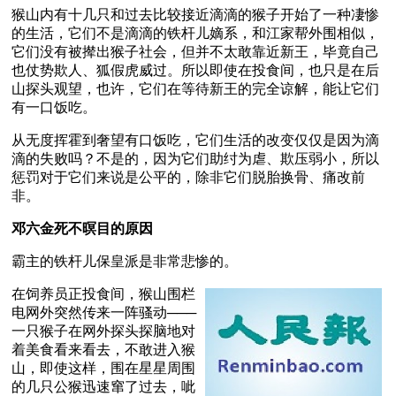
猴山内有十几只和过去比较接近滴滴的猴子开始了一种凄惨
的生活，它们不是滴滴的铁杆儿嫡系，和江家帮外围相似，
它们没有被撵出猴子社会，但并不太敢靠近新王，毕竟自己
也仗势欺人、狐假虎威过。所以即使在投食间，也只是在后
山探头观望，也许，它们在等待新王的完全谅解，能让它们
有一口饭吃。 
从无度挥霍到奢望有口饭吃，它们生活的改变仅仅是因为滴
滴的失败吗？不是的，因为它们助纣为虐、欺压弱小，所以
惩罚对于它们来说是公平的，除非它们脱胎换骨、痛改前
非。
邓六金死不暝目的原因
霸主的铁杆儿保皇派是非常悲惨的。
在饲养员正投食间，猴山围栏
电网外突然传来一阵骚动───
一只猴子在网外探头探脑地对
着美食看来看去，不敢进入猴
山，即使这样，围在星星周围
的几只公猴迅速窜了过去，呲