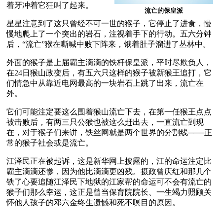
着牙冲着它狂叫了起来。 
流亡的保皇派
星星注意到了这只曾经不可一世的猴子，它停止了进食，慢
慢地爬上了一个突出的岩石，注视着手下的行动。五六分钟
后，“流亡”猴在嘶喊中败下阵来，饿着肚子溜进了丛林中。
外面的猴子是上届霸主滴滴的铁杆保皇派，平时尽欺负人，
在24日猴山政变后，有五六只这样的猴子被新猴王追打，它
们情急中从靠近电网最高的一块岩石上跳了出来，流亡在
外。 
它们可能注定要这么围着猴山流亡下去，在第一任猴王点点
被击败后，有两三只公猴也被这么赶出去，一直流亡到现
在，对于猴子们来讲，铁丝网就是两个世界的分割线───正
常的猴子社会或是流亡。 
江泽民正在被起诉，这是新华网上披露的，江的命运注定比
霸主滴滴还惨，因为他比滴滴更凶残。摄政曾庆红和那几个
铁了心要追随江泽民下地狱的江家帮的命运可不会有流亡的
猴子们那么幸运，这正是曾当保育院院长、一生竭力照顾关
怀他人孩子的邓六金终生遗憾和死不暝目的原因。