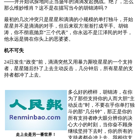
───并开始试探地向正当盛年的滴滴发起挑战。绝了，怎么
那么维妙维肖？这不是在描写当今的胡锦涛吗？ 
最初的几次冲突只是星星和滴滴的小规模的单打独斗，开始
星星并不是滴滴的对手，但后来双方渐渐打成平手。胡锦
涛，你不彻底抛弃“三个代表”，你永远不是江泽民的对手，
他永远是骑在你头上的恶婆婆。
机不可失
24日发生“政变”前，滴滴突然又用暴力厮咬星星的一个支持
者，星星随后扑了上去主动反击，几分钟后，所有星星的支
持者都冲了上去。
多么好的榜样，胡锦涛，在你
为了那些支持你的人而大胆“主
动反击”时，不要在乎你单打独
斗的那“几分钟”，那正是你的
所有支持者睁大眼分辨你的决
心大小的时刻，当你奋不顾身
继续坚持下去时，你的所有的
走上去是另一番世界！
支持者都会冲上去。我相信支