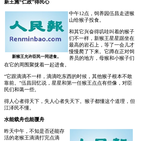
新王施“仁政”得民心
中午12点，饲养园伍昌走进猴
山给猴子投食。 
和其它兴奋得叽哇叫着的猴子
们不一样，新猴王星星踞坐在
最高的岩石上，等了一会儿才
慢慢爬了下来。它蹲在正对饲
新猴王允许臣民一同进食。
养员的地方，母猴和小猴子们
在它的周围聚拢着一起进食。 
“它跟滴滴不一样，滴滴吃东西的时候，其他猴子根本不敢
靠前。”伍昌回忆说，星星和第一任猴王点点有些像，对臣
民们和蔼一些。
得人心者得天下，失人心者失天下。猴子都懂这个道理，但
江泽民不懂。 
水能载舟也能覆舟
昨天中午，不知是否还能存
活的老猴王滴滴打完点滴