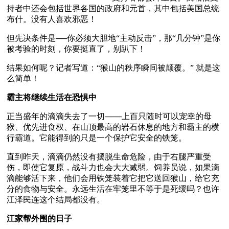
持者中还会包括世界各国的政府和元首，其中包括美国总统
布什。没有人喜欢邪恶！
但先决条件是──你必须大胆地“主动反击”，那“几分钟”是你
被考验的时刻，你要挺直了，别趴下！
结果如何呢？记者写道：“猴山的秩序瞬间被颠覆。” 就是这
么简单！
霸主将继续生活在恐惧中
正当盛年的滴滴失去了一切───上百只随时可以宠幸的母
猴、优先进食权、在山顶最高的岩石休息的地方和霸主的横
行霸道。它能得到的只是一个保护它安全的铁笼。 
直到昨天，滴滴仍然没有摆脱生命危险，由于右腿严重受
伤，即使它复原，战斗力也会大大减弱。饲养员说，如果滴
滴能够活下来，他们会用铁笼装着它把它送回猴山，给它充
分的食物与安全。永远生活在牢笼里不等于是死缓吗？也许
江泽民连这个结局都没有。
江家帮外围的日子