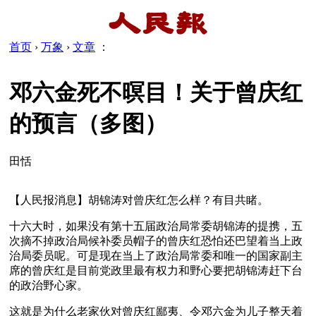
首页
›
万象
›
文章
：
邓六金死不暝目！关于曾庆红
的预言（多图）
田恬
【人民报消息】胡锦涛对曾庆红怎么样？有目共睹。
十六大时，如果没有第十五届政治局常委胡锦涛的提携，五
次摘不掉政治局候补委员帽子的曾庆红恐怕还巴望着当上政
治局委员呢。可是现在当上了政治局常委和唯一的国家副主
席的曾庆红是目前党政里最有权力和野心要把胡锦涛赶下台
的政治野心家。
这就是为什么老家伙对曾庆红鄙夷、令邓六金为儿子整天着