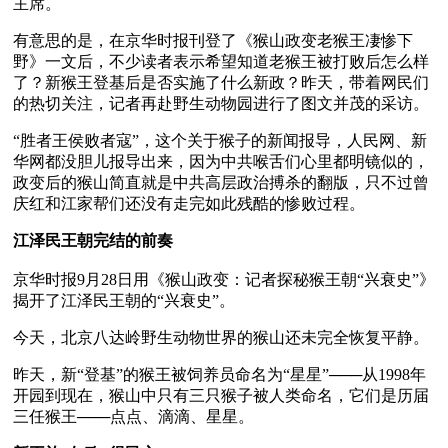
主席。
有意思的是，在京华时报刊登了《猴山政变老猴王凄惨下
野》一文后，不少读者表示希望知道老猴王被打败后怎么样
了？新猴王登基后是否实施了什么新政？昨天，带着网民们
的热切关注，记者再赴野生动物园进行了图文并茂的采访。
“胜者王侯败者寇”，这个关于猴子的新闻报导，人民网、新
华网都没胆儿报导出来，因为中共喉舌们心里都明镜似的，
政变后的猴山简直就是中共高层政治搏杀的翻版，只不过曾
庆红和江家帮们还没有走完如此残酷的惨败过程。
江泽民王朝完结的前奏
京华时报9月28日用《猴山政变：记者探秘猴王朝“兴衰史”》
揭开了江泽民王朝的“兴衰史”。
今天，北京八达岭野生动物世界的猴山还未完全恢复平静。 
昨天，新“登基”的猴王被饲养员命名为“星星”───从1998年
开园到现在，猴山中只有三只猴子被人类命名，它们是历届
三任猴王───点点、滴滴、星星。