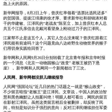
急上火的原因。
新华网报导，8月2日上午，曾庆红率领着“选票比选民还多”
的贺国强、提拔江绵康的徐才厚、要求新华社和胡锦涛对着
干的华建敏、江泽民的“老战友”陈至立，加上曾庆红本人总
共五个江氏亲信去北戴河看望身上刚动过刀子的江泽民。
江家帮不止是这五个人，其它人怎么没来呢？曾庆红跟着江
泽民能有前途吗？这个问题竟由八达岭野生动物世界的猴子
们用切身实践给回答了。
新华网和人民网9月26日分别转载了北京青年报和京华时报
的一个消息《北京一动物园猴山“政变” 老猴王被扔下悬
崖》， 新华网和人民网同一个新闻都出了三次。
人民网、新华网都没胆儿继续报导
人民网“强国论坛”近几日的热门话题之一就是“猴山政变”，
不少留言暗指“老猴王”是江泽民。文章说，中国人的政治智
慧和黑色幽默让人拍案叫绝！明眼人都可看出，网民的留言
在影射江泽民。虽然这类留言稍后全被删掉，却反映了民
间，特别是知识分子强烈的意向：反对江泽民继续担任军委