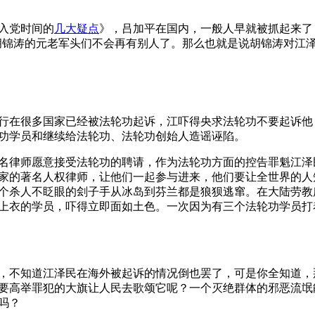
入党时间的
几大疑点
》，吕加平在国内，一般人早就被抓起来了
胡锦涛的元老军头们不会再有别人了。那么也就是说胡锦涛对江
行在很多国家已经被法轮功起诉，江吓得央求法轮功不要起诉他
功学员和继续给法轮功、法轮功创始人造谣诬陷。
名律师愿意接受法轮功的聘请，作为法轮功方面的控告罪魁江泽
家的著名人权律师，让他们一起参与进来，他们要让全世界的人
个杀人不眨眼的刽子手从冰岛到芬兰都是狼狈逃窜。在大陆劳教
上衣的学员，吓得立即面如土色。一次因为有三个法轮功学员打
，不知道江泽民在海外被起诉的情况倒也罢了，可是你全知道，
要高举罪犯的大旗让人民去歌颂它呢？一个灭绝群体的邪恶流氓能
吗？