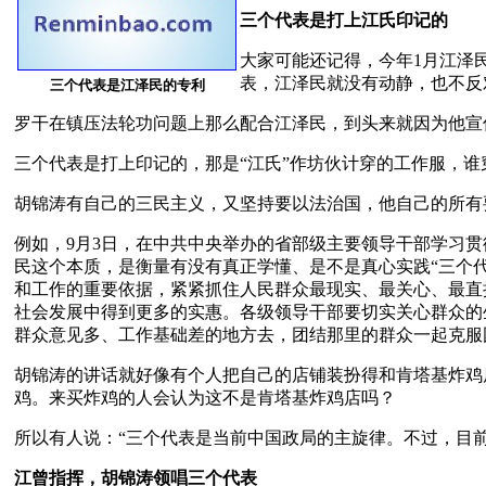
三个代表是打上江氏印记的
大家可能还记得，今年1月江泽
表，江泽民就没有动静，也不反
三个代表是江泽民的专利
罗干在镇压法轮功问题上那么配合江泽民，到头来就因为他宣
三个代表是打上印记的，那是“江氏”作坊伙计穿的工作服，
胡锦涛有自己的三民主义，又坚持要以法治国，他自己的所有
例如，9月3日，在中共中央举办的省部级主要领导干部学习贯
民这个本质，是衡量有没有真正学懂、是不是真心实践“三个
和工作的重要依据，紧紧抓住人民群众最现实、最关心、最直
社会发展中得到更多的实惠。各级领导干部要切实关心群众的
群众意见多、工作基础差的地方去，团结那里的群众一起克服
胡锦涛的讲话就好像有个人把自己的店铺装扮得和肯塔基炸鸡
鸡。来买炸鸡的人会认为这不是肯塔基炸鸡店吗？
所以有人说：“三个代表是当前中国政局的主旋律。不过，目
江曾指挥，胡锦涛领唱三个代表