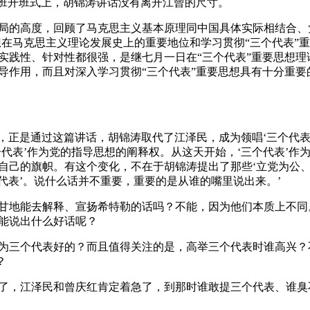
讨班开班式上，胡锦涛讲话没有离开江曾的尺寸。
局的高度，回顾了马克思主义基本原理同中国具体实际相结合、
想在马克思主义理论发展史上的重要地位和学习贯彻“三个代表”
实践性、针对性都很强，是继七月一日在“三个代表”重要思想理
导作用，而且对深入学习贯彻“三个代表”重要思想具有十分重
于，正是通过这篇讲话，胡锦涛取代了江泽民，成为领唱‘三个代
代表’作为党的指导思想的阐释权。从这天开始，‘三个代表’作
自己的旗帜。有这个变化，不在于胡锦涛提出了那些‘立党为公、
个代表’。说什么话并不重要，重要的是从谁的嘴里说出来。’
甘地能去解释、宣扬希特勒的话吗？不能，因为他们本质上不同
能说出什么好话呢？
为三个代表好的？而且值得关注的是，高举三个代表时谁高兴？
？
了，江泽民和曾庆红肯定着急了，到那时谁敢提三个代表、谁臭