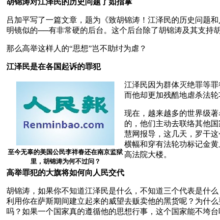
胡锦涛对江泽民的历史问题了如指掌
吕加平写了一篇文章，题为《致胡锦涛！江泽民的历史问题和
明镜似的──有非常硬的后台。这个后台除了胡锦涛及其支持
那么高举这样人的“思想”岂不助纣为虐？
江泽民是在各国起诉的罪犯
江泽民因为群体灭绝罪等罪
而他却更加残酷地虐杀法轮
现在，越来越多的世界级著
的，他们主动去联络其他国
慧网报导，这几天，罗干这
横幅和穿有法轮功标记金黄
至今无辜的美国公民李祥春还在南京监狱
高法院大楼。
里，胡锦涛为何不过问？
高举罪犯的大旗将如何向人民交代
胡锦涛，如果你不知道江泽民是什么，不知道三个代表是什么
利用你在萨斯期间建立起来的威望去贩卖他的黑货呢？为什么
吗？如果一个国家真的遵循他的思想行事，这个国家能不垮台