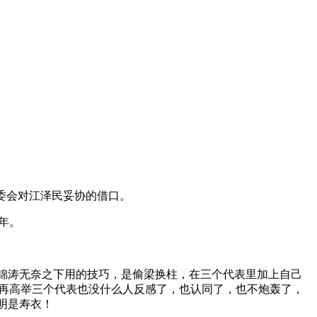
委会对江泽民妥协的借口。
年。
胡锦涛无奈之下用的技巧，是偷梁换柱，在三个代表里加上自己
再高举三个代表也没什么人反感了，也认同了，也不炮轰了，
明是寿衣！