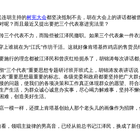
民连胡主持的
树宪大会
都坚决抵制不去，胡在大会上的讲话都被
对呢？而且最近又提出要把三个代表塞进宪法里？
传三个代表不力，而险些被江泽民撤职。如果三个代表象一件衣
谁穿上谁就在为“江氏”作坊干活。这就好像肯塔基炸鸡店的售货
要施行的理念都被江泽民和曾庆红给扼杀了，胡锦涛每次讲话都
彻“三个代表”重要思想专题研讨班开班式上，胡锦涛发表讲话
代表”重要思想最重要的标志。各级党委和政府都要坚持把广大群
接的问题，使我们的各项决策和工作真正体现群众的愿望、符合
生产生活，为群众诚心诚意办实事，尽心竭力解难事，坚持不懈
困难，创造美好生活。 
店一模一样，还摆上肯塔基创始人那个老头儿的画像作为招牌，
前看，领唱主旋律的男高音，已经从前总书记江泽民，换成了新任