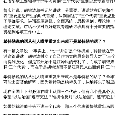
在省部级主要领导干部学习贯彻“三个代表”重要思想专题研
曾庆红说，胡锦涛总书记的讲话十分重要。讲话站在历史和全
表”重要思想产生的时代背景，深刻阐述了“三个代表”重要思
了明确要求。讲话高屋建瓴，全面系统，思想深刻，理论性、
理论文献。讲话不仅对办好这次专题研讨班具有十分重要的指
贯彻到各项工作中去。
希特勒说的话从别人嘴里重复出来就不是希特勒的话了？
有一篇文章说：‘事实上，‘七一讲话’是个转折点，转折就在
过这篇讲话，胡锦涛树立了自己作为党的最高领导人对于‘三个
而得到强化，但是它开始不是江泽民的专利了，而成了胡锦涛
释‘三个代表’，而在于是胡锦涛而不是江泽民来出面解释‘三
希特勒说的话从别人嘴里重复出来就不是希特勒的话了？圣雄
可能出面替他解释，因为希特勒是纳粹头子，从纳粹头子嘴里
现在全国上下都必须在嘴上认同三个代表，但有几个是真心认
希望“以法治国”遵守宪法？谁拼命反对“以法治国”、遵守宪法
如果胡锦涛能带头不讲三个代表，那三个代表很快就露出马脚