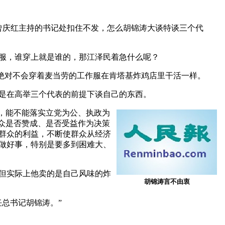
曾庆红主持的书记处扣住不发，怎么胡锦涛大谈特谈三个代
服，谁穿上就是谁的，那江泽民着急什么呢？
员绝对不会穿着麦当劳的工作服在肯塔基炸鸡店里干活一样。
是在高举三个代表的前提下谈自己的东西。
说，能不能落实立党为公、执政为
众是否赞成、是否受益作为决策
群众的利益，不断使群众从经济
做好事，特别是要多到困难大、
但实际上他卖的是自己风味的炸
胡锦涛言不由衷
总书记胡锦涛。”