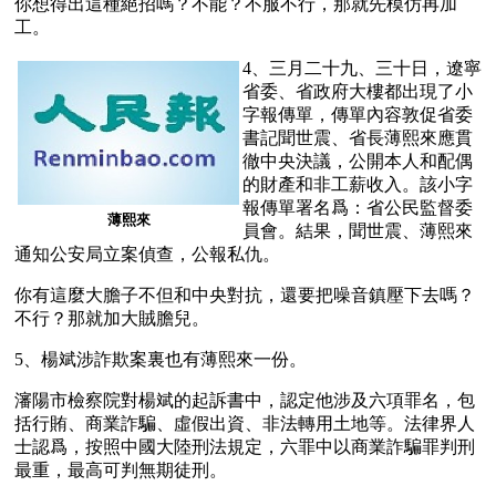
你想得出這種絕招嗎？不能？不服不行，那就先模仿再加
工。
4、三月二十九、三十日，遼寧
省委、省政府大樓都出現了小
字報傳單，傳單內容敦促省委
書記聞世震、省長薄熙來應貫
徹中央決議，公開本人和配偶
的財產和非工薪收入。該小字
報傳單署名爲：省公民監督委
薄熙來
員會。結果，聞世震、薄熙來
通知公安局立案偵查，公報私仇。
你有這麼大膽子不但和中央對抗，還要把噪音鎮壓下去嗎？
不行？那就加大賊膽兒。
5、楊斌涉詐欺案裏也有薄熙來一份。
瀋陽市檢察院對楊斌的起訴書中，認定他涉及六項罪名，包
括行賄、商業詐騙、虛假出資、非法轉用土地等。法律界人
士認爲，按照中國大陸刑法規定，六罪中以商業詐騙罪判刑
最重，最高可判無期徒刑。