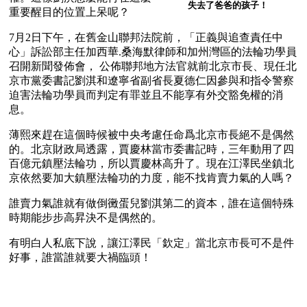
失去了爸爸的孩子！
重要醒目的位置上呆呢？
7月2日下午，在舊金山聯邦法院前，「正義與追查責任中
心」訴訟部主任加西華.桑海默律師和加州灣區的法輪功學員
召開新聞發佈會， 公佈聯邦地方法官就前北京市長、現任北
京市黨委書記劉淇和遼寧省副省長夏德仁因參與和指令警察
迫害法輪功學員而判定有罪並且不能享有外交豁免權的消
息。
薄熙來趕在這個時候被中央考慮任命爲北京市長絕不是偶然
的。北京財政局透露，賈慶林當市委書記時，三年動用了四
百億元鎮壓法輪功，所以賈慶林高升了。現在江澤民坐鎮北
京依然要加大鎮壓法輪功的力度，能不找肯賣力氣的人嗎？
誰賣力氣誰就有做倒黴蛋兒劉淇第二的資本，誰在這個特殊
時期能步步高昇決不是偶然的。
有明白人私底下說，讓江澤民「欽定」當北京市長可不是件
好事，誰當誰就要大禍臨頭！