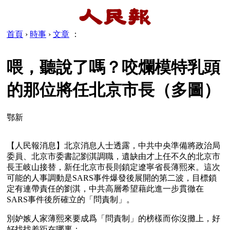
首頁
›
時事
›
文章
：
喂，聽說了嗎？咬爛模特乳頭
的那位將任北京市長（多圖）
鄂新
【人民報消息】北京消息人士透露，中共中央準備將政治局
委員、北京市委書記劉淇調職，遺缺由才上任不久的北京市
長王岐山接替，新任北京市長則鎖定遼寧省長薄熙來。這次
可能的人事調動是SARS事件爆發後展開的第二波，目標鎖
定有連帶責任的劉淇，中共高層希望藉此進一步貫徹在
SARS事件後所確立的「問責制」。
別妒嫉人家薄熙來要成爲「問責制」的榜樣而你沒攤上，好
好找找差距在哪裏：