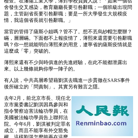
檢查。在瀋陽工業大學，薄對學校負責人說：「如果一個宿
舍發生交叉感染，教育廳廳長要引咎辭職；一個班級出現問
題，主管副省長要引咎辭職；要是一所大學發生大規模疫
情，我這個省長就引咎辭職。」 
當官的管得了薩斯小姐嗎？管不了。想不丟烏紗帽怎麼辦？
瞞，層層瞞。下面都不上報疫情了，薄熙來還需要引咎辭職
嗎？你一想就能明白薄熙來的用意，遼寧省的薩斯疫情就是
這麼成「零」突破的。
薄熙來還有不少與時俱進的先進經驗，在此不能都泄露出
來。以上幾條就夠你學一陣子的。
有人說，中共高層希望藉劉淇去職進一步貫徹在SARS事件
後所確立的「問責制」。其實另有難言之隱。 
去年2月，前北京市長、現任北
京市黨委書記劉淇因爲參與和
指令警察迫害法輪功學員，在
美國被法輪功學員告上聯邦法
院。今年6月，劉淇被判定罪名
成立，而且不能享有外交豁免
權。這樣劉淇怎麼能再在這麼