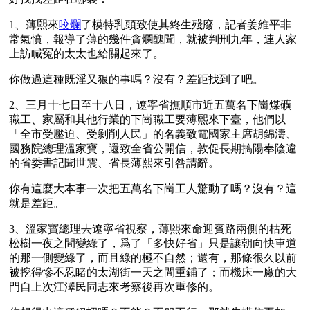
1、薄熙來
咬爛
了模特乳頭致使其終生殘廢，記者姜維平非
常氣憤，報導了薄的幾件貪爛醜聞，就被判刑九年，連人家
上訪喊冤的太太也給關起來了。
你做過這種既淫又狠的事嗎？沒有？差距找到了吧。
2、三月十七日至十八日，遼寧省撫順市近五萬名下崗煤礦
職工、家屬和其他行業的下崗職工要薄熙來下臺，他們以
「全市受壓迫、受剝削人民」的名義致電國家主席胡錦濤、
國務院總理溫家寶，還致全省公開信，敦促長期搞陽奉陰違
的省委書記聞世震、省長薄熙來引咎請辭。
你有這麼大本事一次把五萬名下崗工人驚動了嗎？沒有？這
就是差距。
3、溫家寶總理去遼寧省視察，薄熙來命迎賓路兩側的枯死
松樹一夜之間變綠了，爲了「多快好省」只是讓朝向快車道
的那一側變綠了，而且綠的極不自然；還有，那條很久以前
被挖得慘不忍睹的太湖街一天之間重鋪了；而機床一廠的大
門自上次江澤民同志來考察後再次重修的。