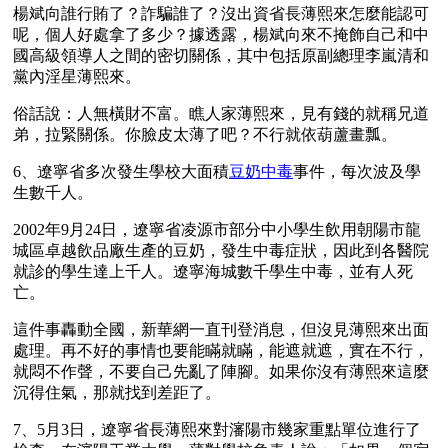
楊斌向誰行賄了？詐騙誰了？沒出資省長薄熙來怎麼能認可
呢，個人好處拿了多少？據透露，楊斌向來不掩飾自己和中
國高級領導人之間的密切關係，其中包括原副總理李嵐清和
黨內淫星薄熙來。 
俗話說：人無橫財不富。瞧人家薄熙來，見有錢的就稱兄道
弟，拉緊關係。你臉皮太薄了吧？不行就依葫蘆畫瓢。
6、遼寧省多次發生學校大面積
豆奶中毒
事件，每次波及學
生數千人。
2002年9月24日，遼寧省凌源市部分中小學生飲用朝陽市龍
城區卓越飲品廠生產的豆奶，發生中毒症狀，因此到各醫院
就診的學生達上千人。遼寧海城數千學生中毒，並有人死
亡。
這件事轟動全國，新華網一直刊登消息，但沒見薄熙來出面
處理。再不好的事情也要能瞞就瞞，能遮就遮，實在不行，
就悶不作聲，不要自己先亂了陣腳。如果你沒有薄熙來這麼
沉得住氣，那就找到差距了。
7、5月3日，遼寧省長薄熙來對瀋陽市幾家重點單位進行了