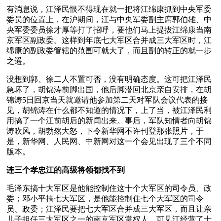
有消息说，江泽民恨不得现在就一把将江绵康抓到中央军委
委员的位置上，在沪期间，江与中央军委副主席郭伯雄、中
央军委委员徐才厚等打了招呼，要他们马上提拔江绵康当南
京军区副政委。这样到年底七大军区合并成三大军区时，江
绵康的副政委管辖的范围可就大了，而且副的转正的就一步
之遥。
没想到郭、徐二人不置可否，没有明确态度。这可把江泽民
急坏了，胡锦涛前脚出国，他后脚潜回北京亲自安排，在胡
锦涛5日回京当天就邀请他参加第二天对军队会议代表的接
见，胡锦涛在什么都不知道的情况下，上了当，被江泽民利
用搞了一个江前胡后的新闻出来。事后，军队知情者向胡锦
涛吹风，胡勃然大怒，下令新华网不许刊登那张照片，于
是，新华网、人民网、中新网对这一个会见出现了三个不同
版本。 
连三个孝忠江的高级将领都找不到
毛泽东搞十大军区是他能控制住这十个大军区的司令员、政
委；邓小平搞七大军区，是他能控制住七个大军区的司令
员、政委；江泽民要把七大军区合并成三大军区，而且让亲
儿子担任三大军区之一的南京军区掌权人，可见江经营了十