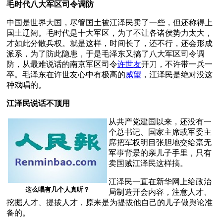
毛时代八大军区司令调防
中国是世界大国，尽管国土被江泽民卖了一些，但还称得上
国土辽阔。毛时代是十大军区，为了不让各诸侯势力太大，
才如此分散兵权。就是这样，时间长了，还不行，还会形成
派系，为了防此隐患，于是毛泽东又搞了八大军区司令调
防，从最难说话的南京军区司令
许世友
开刀，不许带一兵一
卒。毛泽东在许世友心中有极高的
威望
，江泽民是绝对没这
种戏唱的。
江泽民说话不顶用
从共产党建国以来，还没有一
个总书记、国家主席或军委主
席把军权明目张胆地交给毫无
军事背景的亲儿子手里，只有
卖国贼江泽民这样搞。
江泽民一直在新华网上给政治
这么唱有几个人真听？
局制造开会内容，注意人才、
挖掘人才、提拔人才，原来是为提拔他自己的儿子做舆论准
备的。