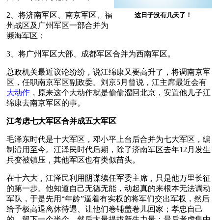
2、将济南军区、南京军区、福
这日子没有几天了！
州战区及广州军区一部合并为
濒海军区；
3、将广州军区大部、成都军区合并为西南军区。
总政机关最近议论纷纷，说江绵康又要高升了，将调南京军
区，任职南京军区副政委。刘京5月曾说，江主席最近会有
大动作
，原来这个大动作就是偷偷溜回北京，安置他儿子江
绵康去南京军区的事。
江考虑七大军区合并成五大军区
毛泽东时代是十大军区，邓小平上台后合并为七大军区，编
制沿用至今。江泽民时代后期，除了济南军区去年12月发生
兵变被镇压，其他军区也有类似苗头。
在十六大，江泽民利用阴谋续任军委主席，只是他万里长征
的第一步。他知道自己无德无能，动起真的来根本无法调动
军队，于是先用“年龄”逼着有实权的将军们交出军权，然后
给予极高退离休待遇、让他们卷铺盖卷儿回家；孝忠自己
的，留下一个半个，然后大量提拔新生力量；最后考虑集中