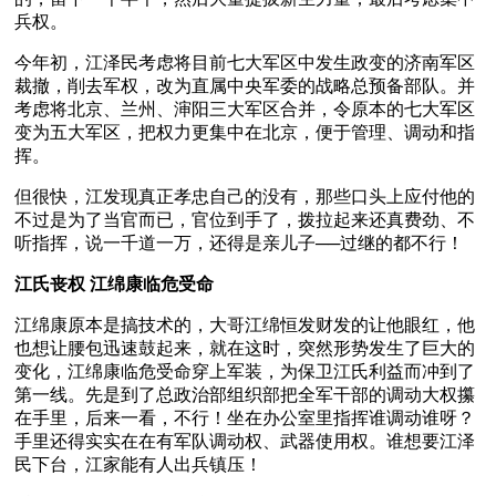
兵权。
今年初，江泽民考虑将目前七大军区中发生政变的济南军区
裁撤，削去军权，改为直属中央军委的战略总预备部队。并
考虑将北京、兰州、渖阳三大军区合并，令原本的七大军区
变为五大军区，把权力更集中在北京，便于管理、调动和指
挥。
但很快，江发现真正孝忠自己的没有，那些口头上应付他的
不过是为了当官而已，官位到手了，拨拉起来还真费劲、不
听指挥，说一千道一万，还得是亲儿子──过继的都不行！
江氏丧权 江绵康临危受命
江绵康原本是搞技术的，大哥江绵恒发财发的让他眼红，他
也想让腰包迅速鼓起来，就在这时，突然形势发生了巨大的
变化，江绵康临危受命穿上军装，为保卫江氏利益而冲到了
第一线。先是到了总政治部组织部把全军干部的调动大权攥
在手里，后来一看，不行！坐在办公室里指挥谁调动谁呀？
手里还得实实在在有军队调动权、武器使用权。谁想要江泽
民下台，江家能有人出兵镇压！