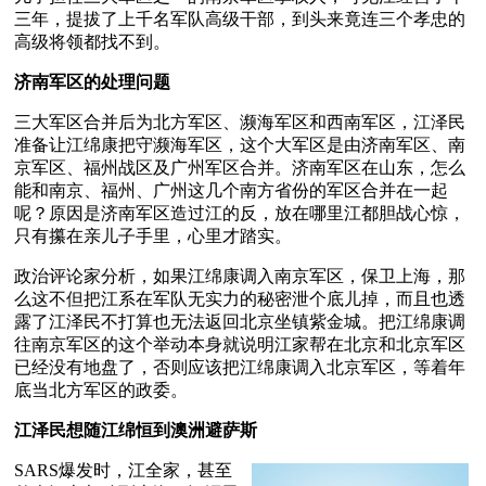
三年，提拔了上千名军队高级干部，到头来竟连三个孝忠的
高级将领都找不到。
济南军区的处理问题
三大军区合并后为北方军区、濒海军区和西南军区，江泽民
准备让江绵康把守濒海军区，这个大军区是由济南军区、南
京军区、福州战区及广州军区合并。济南军区在山东，怎么
能和南京、福州、广州这几个南方省份的军区合并在一起
呢？原因是济南军区造过江的反，放在哪里江都胆战心惊，
只有攥在亲儿子手里，心里才踏实。
政治评论家分析，如果江绵康调入南京军区，保卫上海，那
么这不但把江系在军队无实力的秘密泄个底儿掉，而且也透
露了江泽民不打算也无法返回北京坐镇紫金城。把江绵康调
往南京军区的这个举动本身就说明江家帮在北京和北京军区
已经没有地盘了，否则应该把江绵康调入北京军区，等着年
底当北方军区的政委。
江泽民想随江绵恒到澳洲避萨斯
SARS爆发时，江全家，甚至