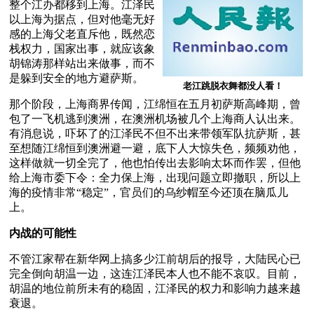
整个江办都移到上海。江泽民
以上海为据点，但对他毫无好
感的上海父老直斥他，既然恋
栈权力，国家出事，就应该象
胡锦涛那样站出来做事，而不
是躲到安全的地方避萨斯。
老江跳脱衣舞都没人看！
那个阶段，上海商界传闻，江绵恒在五月初萨斯高峰期，曾
包了一飞机逃到澳洲，在澳洲机场被几个上海商人认出来。
有消息说，吓坏了的江泽民不但不出来带领军队抗萨斯，甚
至想随江绵恒到澳洲避一避，底下人大惊失色，频频劝他，
这样做就一切全完了，他也怕传出去影响太坏而作罢，但他
给上海市委下令：全力保上海，出现问题立即撤职，所以上
海的疫情非常“稳定”，官员们的乌纱帽至今还顶在脑瓜儿
上。
内战的可能性
不管江家帮在新华网上搞多少江前胡后的报导，大陆民心已
完全倒向胡温一边，这连江泽民本人也不能不哀叹。目前，
胡温的地位前所未有的稳固，江泽民的权力和影响力越来越
衰退。