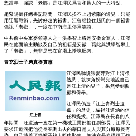
想當年，強認「老鄉」是江澤民爲官和爲人的一大特點。
趙紫陽擔任總書記期間，江澤民挨不上趙紫陽的邊兒，只能
用迂迴戰術，先討好趙的祕書。江曾經拉住趙氏的一個祕書
強認「老鄉」，一度在中南海里傳爲笑談。
中共前中央軍委領導人之一洪學智上將是安徽金寨人，江澤
民在他面前主動談及自己的祖籍是安徽，藉此與洪學智攀上
了「老鄉」，無非是想在官場上撈塊肥肉。
冒充烈士子弟真得實惠 
江澤民聽說張愛萍對江上清很
熟悉，就抹角拐彎兒地說自己
是江上清的兒子，果然受到照
顧和保舉。
江澤民僞造「江上青烈士遺
孤」的歷史，騙得汪道涵的信
江上青
任和提拔。江澤民在長春的八
年期間，汪道涵一直在第一機械工業部擔任副部長，江澤民
要求汪道涵把他從長春調出去的藉口是夫人與其分廠廠長有
染，自己戴着頂綠帽子被人暗中恥笑，無法在長春繼續工作