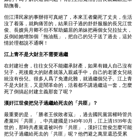
助撫養。
但江澤民家的事辦得可真絕了，本來王者蘭死了丈夫，生活
沒了着落，就夠痛苦的，結果日子過的舒舒服服的長兄江世
俊、長嫂吳月卿不但不幫助孀居的弟妹把兩個女兒拉扯大，
反倒給她增加個「拖油瓶」，把自己的兒子送了過去，這於
情於理都說不通啊！
江上青不是大財主不需要過繼
在封建社會，往往女兒不能繼承財產，如果有錢人自己沒有
兒子，死後龐大的財產就落入親戚手中，自己的老婆女兒統
統沒有份兒。很多人爲了免遭此難，就過繼個兒子。江上青
不是大財主，又是鬧革命的，活着都不講過繼這一套，怎麼
死了倒搞起封建主義那套了呢？
漢奸江世俊把兒子過繼給死去的「共匪」？
最重要的是，「勝者王侯敗者寇」，過去國民黨當權時管共
產黨叫「共匪」，中共建國是1949年10月，江上清1939年去
世的，那時共產黨還被叫作「共匪」，漢奸江世俊怎麼可能
把兒子過繼給死去的「共匪」呢？他們避之萬里還恐受累