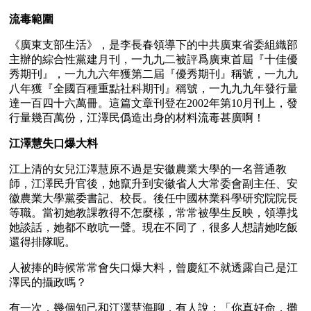
流毒範圍
《廣東支部生活》，是李長春領導下的中共廣東省委組織部
主辦的綜合性黨建月刊，一九九二被評爲廣東首屆『十佳優
秀期刊』，一九九六年獲第二屆『優秀期刊』稱號，一九九
八年獲『全國百種重點社科期刊』稱號，一九九九年發行量
達一百四十六萬冊。這篇文章刊登在2002年第10月刊上，發
行量幾百萬份，江澤民僞造出身的材料流毒甚廣啊！
江澤慧失口爆大料
江上清的女兒江澤慧原不過是安徽農業大學的一名普通教
師，江澤民升官後，她竄升到安徽省人大常委會副主任、安
徽農業大學黨委書記、校長。後任中國林業科學研究院院長
等職。當初她教課教得不怎麼樣，常常被學生反映，領導找
她談話，她都不敢吭一聲。現在不同了，很多人想請她吃飯
還得排隊呢。
人被捧的時候常常會失口爆大料，曾慶紅不就透露自己是江
澤民的攝政嗎？
有一次，幾個知己和江澤慧海聊，有人說：「你真好命，攤