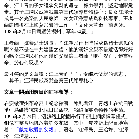
辛。江上青的子女繼承父親的遺志，努力學習，堅定地跟黨
走。其子江澤民成爲我黨第三代領導集體核心；長女江澤玲
成爲一名光榮的人民教師；次女江澤慧成爲科技專家。王者
蘭建國後在上海蔘加銀行工作，「文化大革命」前退休。
1985年8月10日病逝於揚州，享年74歲。」
王者蘭「撫養烈士遺孤」？江澤民什麼時候成爲烈士遺孤的
呢？是不是在中共建國之後？他的漢奸父親不是還活得好好
的嗎？江澤民和他的漢奸父親讓王者蘭「嘔心瀝血，飽嘗艱
辛」於心何忍呢？
最可笑的是文章說：江上青的「子」女繼承父親的遺志，
「其子」江澤民成爲我黨第三代領導核心！ 
文章一開始用醒目的紅字報導：
在安徽宿州革命烈士紀念館裏，陳列着江上青烈士在抗日戰
爭中爲維護皖東北抗日民族統一戰線而英勇犧牲的事蹟。
1995年8月29日，泗縣烈士陵園舉行了烈士銅像揭幕儀式。
銅像前整齊地擺放着許多花籃，其中一隻花籃上醒目地寫
着：
「獻給敬愛的父親」
。署名：江澤民、王冶坪、江澤
玲、江澤慧……