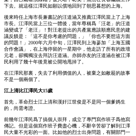
下去。就這樣江澤民如願以償地回到了朝思暮想的上海。
後來時任上海市長兼書記的汪道涵又推薦江澤民當上了上海
市長。江澤民當上三位一體後，當年尊稱爲「汪老」的汪道
涵變成了「老汪」！對汪老提出的共產黨應該順應民意的建
議反饋是：「這不是你考慮的問題，」「你也不要想這方面
的問題！」2000年六月中旬，江澤民到上海蔘加「上海五國
合作會議」，在上海停留的一星期中，他走訪了所有的政壇
元老，卻獨獨沒去拜訪汪道涵。亦師亦友的汪道涵在被江澤
民利用了幾十年後竟被公開地甩掉了。
在江澤民那裏，失去了利用價值的人，被棄之如敝屣的故事
不是一個兩個了。 
江上清比江澤民大15歲 
首先，革命烈士江上清和漢奸江世俊是不是同一個爹媽生
的，尚需考證。
前幾年江澤民爲了搞個人崇拜，成立了專門寫作班子爲他寫
傳記。但是這個寫作班子費盡心機，不辭辛苦卻了解到江澤
民大量不光彩的一面。比如他的烈士出身問題，有關部門一