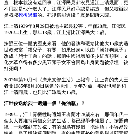
查，根本就沒有這回事，江澤民見都沒見過江上清幾面，更
不用說是他什麼人了。江澤民只好承認是編造，但又狡辯說
是叔叔
死後過繼
的。死後還能過繼？真是聞所未聞。 
江上清1939年8月29日被地主武裝殺害，年僅28歲。江澤民
1926年出生，那年13歲，江上清比江澤民大15歲。
按照三位一體的歷史來看，他的發跡和硬給比他大15歲的過
世叔叔當「親兒子」有關。如果出身可以由「漢奸狗崽子」
改成「烈士子弟」的話，那咱中國得增加多少紅五類啊，文
化大革命得有多少黑五類子女不會因爲出身問題被活埋、被
打死啊！ 
2002年第10月刊《廣東支部生活》上報導，江上青的夫人王
者蘭1985年8月10日病逝於揚州，享年74歲。那麼也就是和
江上清同歲，也只比江澤民大15歲。
江世俊送給烈士遺孀一個「拖油瓶」？
1939年，江上青犧牲時遺孀王者蘭才28歲左右，那個年代一
個女人要維持兩個女兒的生活，都已經舉步維艱了。按照傳
統，一般都勸其改嫁，有的因爲有幾個「拖油瓶」不容易改
嫁的，爲了解決這個問題，有的生活寬裕的善良親戚願意幫