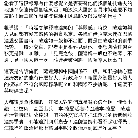
您看了這段報導有什麼感覺？是否要替他們找個能扎進去的
地縫？薩達姆是個啥東西，咱泱泱大國的官員咋就這麼不知
羞恥！新華網咋就能登這種不以爲恥反以爲榮的玩意？ 
報導說：「時延春解釋薩達姆的「尊嚴感」時說，薩達姆與
人見面都有極其嚴格的禮賓規定。各國駐伊拉克大使在巴格
達遞交國書時，薩達姆一般都不出面，而是由薩達姆的副手
代勞。一般外交官、記者更是很難見到他，要想與薩達姆合
影更是難上加難。」「見完之後，薩達姆一般也不送客，不
過，見中國人這一次，薩達姆破例將中國領導人送出門。」
這裏是告訴俺們，薩達姆和中國關係不一般。和邪惡軸心薩
達姆友好的能有什麼好人、好政府？！咱國家衡量好人壞人
的標準咋不符合國際標準呢？咋和國際不接軌呢？咋這麼不
與時俱進呢？
人都說臭魚找爛蝦，江澤民對它們真是關心倍至啊，慷慨出
錢、出技術、甚至出兵。本-拉登活着時巴結本-拉登，薩達
姆活着時巴結薩達姆，咱的外交官爲了把江澤民的信遞到薩
達姆手裏，都能追到廁所裏去！連薩達姆都看不起江澤民， 
江說啥咋政治局那麼當回事呢？政治局到底是咋回事？ 