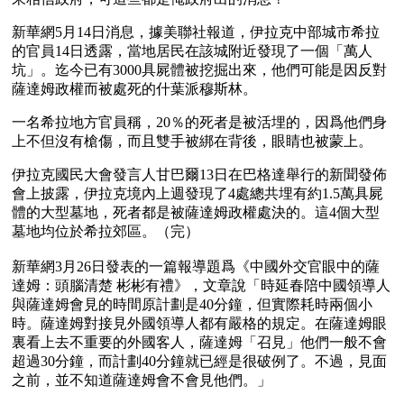
新華網5月14日消息，據美聯社報道，伊拉克中部城市希拉
的官員14日透露，當地居民在該城附近發現了一個「萬人
坑」。迄今已有3000具屍體被挖掘出來，他們可能是因反對
薩達姆政權而被處死的什葉派穆斯林。 
一名希拉地方官員稱，20％的死者是被活埋的，因爲他們身
上不但沒有槍傷，而且雙手被綁在背後，眼睛也被蒙上。
伊拉克國民大會發言人甘巴爾13日在巴格達舉行的新聞發佈
會上披露，伊拉克境內上週發現了4處總共埋有約1.5萬具屍
體的大型墓地，死者都是被薩達姆政權處決的。這4個大型
墓地均位於希拉郊區。（完）
新華網3月26日發表的一篇報導題爲《中國外交官眼中的薩
達姆：頭腦清楚 彬彬有禮》，文章說「時延春陪中國領導人
與薩達姆會見的時間原計劃是40分鐘，但實際耗時兩個小
時。薩達姆對接見外國領導人都有嚴格的規定。在薩達姆眼
裏看上去不重要的外國客人，薩達姆「召見」他們一般不會
超過30分鐘，而計劃40分鐘就已經是很破例了。不過，見面
之前，並不知道薩達姆會不會見他們。」