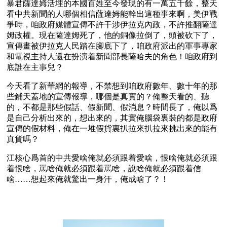
暴君薩達姆活埋的本國百姓至今發現的有一萬五千餘，整天
看中共新聞的人哪個相信薩達姆能幹出這種事來啊，美伊戰
爭時，咱政府媒體宣傳不許干涉伊拉克內政，不許推翻薩達
姆政權。現在薩達姆死了，他的銅像拉倒了，頭被砍下了，
宣傳畫被伊拉克人民踏在腳底下了，咱政府派出的軍事專家
和電視主持人還在扮演着新聞部長薩哈夫的角色！咱政府到
底誰在主事兒？
今天看了新華網的報導，不禁想到咱政府數年、數十年的那
些鋪天蓋地的宣傳報導，哪個是真實的？俺整天看的、聽
的，不都是那些假話、假新聞、假消息？時間長了，俺以爲
是自己分析出來的，想出來的，其實俺腦袋裏裝的都是政府
宣傳的假材料，俺在一堆假貨裏扒拉來扒拉來挑出來的能有
真貨嗎？
江核心爲首的中共愛啥俺就必須跟着愛啥，恨啥俺就必須跟
着恨啥，罵啥俺就必須跟着罵啥，說啥俺就必須跟着信
啥……想起來俺就驚出一身汗，俺成啥了？！