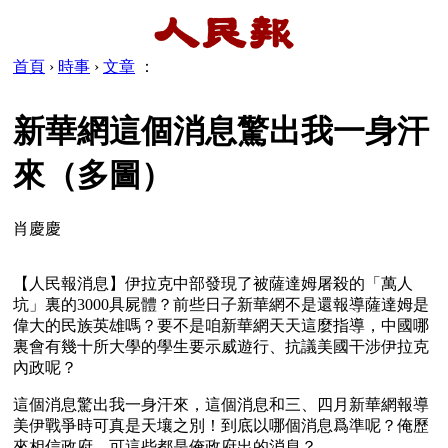
首頁
›
時事
›
文章
：
新華網這個消息驚出我一身汗
來（多圖）
肖慶慶
【人民報消息】伊拉克中部發現了被薩達姆屠殺的「萬人
坑」裏的3000具屍體？前些日子新華網不是還報導薩達姆是
偉大的民族英雄嗎？要不是咱新華網天天這麼指導，中國哪
裏會有幾十所大學的學生要示威遊行、抗議美國干涉伊拉克
內政呢？
這個消息驚出我一身汗來，這個消息和三、四月新華網報導
美伊戰爭時可真是天壤之別！到底以哪個消息爲準呢？俺歷
來相信政府，可這些都是俺政府出的消息？