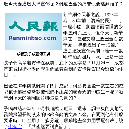
麼今天要這麼大肆宣傳呢？難道巴金的痛苦快要熬到頭了？
新華網今天報道說，1923年
春，80年前，浩瀚的長江上，
一艘小船，將熱情而懵懂的少
年送到了上海。但今天，新華
網在「喜迎文壇巨匠巴金百歲
華誕 」專欄裏出了一張圖片，
這是這次宣傳高潮中唯一一張
成都孩子成宣傳工具
即時拍的照片，照片上是一些
孩子們高舉着賀卡在歡笑，底下的文字是「11月24日，成都
市東城根街小學的學生們拿着自制的賀卡慶賀巴金爺爺的生
日。」
巴金在80年前就離開了四川成都，何必要這些十歲左右的成
都孩子擺出姿勢歡慶他們不認識的老爺爺的99歲生日呢？新
華網每天的新聞圖片哪張是真實的？ 
爭鳴雜誌2002年10月報道說，近日，還未上調中央的黃菊到
醫院探望長期臥床的98歲高齡的文豪巴金。在問到他有什麼
要求時，巴金用了十多分鐘，艱難地盡全力用手配合著，說
了
七個字
：「共產黨要講真話」。