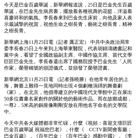
今天是巴金百歲華誕，新華網報道說，25日是巴金先生百歲
華誕，在巴金先生病房裏，擺放着各種祝壽的花籃，洋溢着
喜慶祥和的氣氛。李長春來到巴金先生床前，向他及家人表
示最誠摯的祝賀，祝他生命之樹長青，藝術之樹長青，精神
之樹長青。
新華網上海11月25日電（記者 厲正宏） 中共中央政治局常
委李長春25日上午來到上海華東醫院，代表胡錦濤總書記和
黨中央，看望了全國政協副主席、中國作協主席、當代文學
巨匠巴金先生。李長春還出席了國務院授予巴金先生「人民
作家」榮譽稱號的頒證儀式，並頒發了榮譽證書。
新華網北京11月25日電 （記者孫曉勝）在他常年居住的上
海，舞臺上難得一見地同時出現４個劇種演繹的舞臺劇
《家》。在北京，他倡導建立的中國現代文學館中正在展出
50多位書畫名家創作的關於他的藝術作品。而在故鄉成都，
一尊2．5米高的銅座像剛剛安放在用他名字命名的文學院
中。
今天中共各大媒體都非常忙碌，什麼《視頻：喜迎文壇巨匠
巴金百歲華誕 祝福您巴老》，什麼《　CCTV新聞會客廳：
巴金百歲》，《百年巴金：《百年巴金》感動中國》，《李