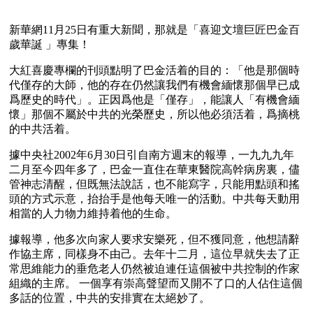
新華網11月25日有重大新聞，那就是「喜迎文壇巨匠巴金百
歲華誕 」專集！
大紅喜慶專欄的刊頭點明了巴金活着的目的：「他是那個時
代僅存的大師，他的存在仍然讓我們有機會緬懷那個早已成
爲歷史的時代」。正因爲他是「僅存」，能讓人「有機會緬
懷」那個不屬於中共的光榮歷史，所以他必須活着，爲摘桃
的中共活着。
據中央社2002年6月30日引自南方週末的報導，一九九九年
二月至今四年多了，巴金一直住在華東醫院高幹病房裏，儘
管神志清醒，但既無法說話，也不能寫字，只能用點頭和搖
頭的方式示意，抬抬手是他每天唯一的活動。中共每天動用
相當的人力物力維持着他的生命。
據報導，他多次向家人要求安樂死，但不獲同意，他想請辭
作協主席，同樣身不由己。去年十二月，這位早就失去了正
常思維能力的垂危老人仍然被迫連任這個被中共控制的作家
組織的主席。 一個享有崇高聲望而又開不了口的人佔住這個
多話的位置，中共的安排實在太絕妙了。