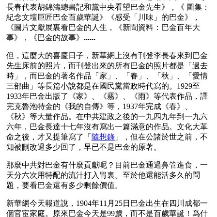
長春代表胡錦濤總書記和黨中央看望巴金先生》，《 圖集：
紀念文壇巨匠巴金百歲華誕》《感受「川味」的巴金》，
《圖片文獻展裏看巴金的人生，《新聞資料：巴金百年大
事》，《巴金的故事》
......
但，這麼大的喜慶日子，新華網上沒有刊登李長春來到巴金
先生床前的照片，而刊登出來的所有巴金的照片都是「過去
時」，而巴金的著名作品「家」、「春」、「秋」、「愛情
三部曲」等長篇小說都是在國民黨當政時代寫的。1929至
1933年巴金出版了《家》、《霧》、《雨》等代表作品，譯
完克魯泡特金的《我的自傳》等，1937年完成《春》、
《秋》等大量作品。在中共建政之後的一九四九年到一九六
六年，巴金長達十七年沒有寫出一篇滿意的作品。文化大革
命之後，才又提筆寫了「
隨想錄
」，但在公諸於世之前，不
知被刪改過多少回了，早已不是巴金的原著。
那麼中共對巴金有什麼貢獻呢？目前巴金通過鼻管進食，一
天分六次用特配的流汁打入胃裏。至於他還能活多久的問
題，要看巴金還有多少剩餘價值。
新華網今天報道說，1904年11月25日巴金出生在四川成都一
個官宦家庭。原來巴金今天是99歲，而不是百歲華誕！爲什