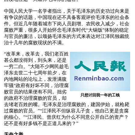
中国人民大学一名学者指出，关于毛泽东的历史功过向来是
有争议的话题，中国现在还不具备客观评价毛泽东的社会条
件。但近几年随着城市下岗人员剧增、农民收入减少，社会
腐败严重，很多人开始怀念毛泽东时代“大锅饭”体制的稳定
与官员的廉洁，以颂扬毛泽东的方式来表达对江泽民独裁统
治十几年的腐败现状的不满。 
“改革来，改革去，我们老百姓
甚么都没得到，到头来，还是
一穷二白。”大陆不少网民趁毛
泽东去世二十七周年前夕，在
内地网站的论坛上，发泄满腹
牢骚“政府有好坏不同，治理腐
败官员的结果便有不同。拙劣
只想讨回我一年的工钱
的政府不治理腐败的官员，却
去堵老百姓的嘴。毛泽东是治理腐败的，建国伊始，就枪毙
过腐败的官员。”“江泽民不但纵容儿子贪，他自己更是贪腐
的核心。”“江泽民、曾庆红为什么不同意公开自己的资产？
还不是有好多钱不是正道儿来的？”
无奈之举