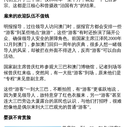
宗。这都是江核心和曾摄政“治国有方”的结果。
雇来的欢迎队伍不值钱
明报报导，过往领导人访问澳门时，据报官方都会安排一些
“游客”到某些地点“旅游”，这些“游客”有时还扮演了隔开公
众、确保领导人安全的屏障角色。前国家主席江泽民2000年
12月到澳门，参加澳门回归一周年的庆典，很多人想一睹领
导人的风采，却被拦在外面不得进入，反而“游客”可以自由
活动。
国家副主席曾庆红昨参观大三巴和澳门博物馆，记者到场等
候曾庆红来临，突然间，有一大批“游客”到场，原来他们是
“专程”来见曾副主席。
这些“游客”一到大三巴，不断拍照，有“游客”更雀跃地说，
因为要见领导人，故特意穿了红色衣服来，另一“游客”甚至
连大三巴旁边大厦露台的居民也认识，与他们打招呼，很难
想像他是偶尔来到大三巴观光的普通“游客”。
婴孩不肯赏脸