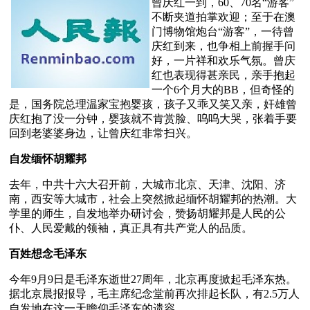
曾庆红一到，60、70名“游客”
不断夹道拍掌欢迎；至于在澳
门博物馆炮台“游客”，一待曾
庆红到来，也争相上前握手问
好，一片祥和欢乐气氛。曾庆
红也表现得甚亲民，亲手抱起
一个6个月大的BB，但奇怪的
是，国务院总理温家宝抱婴孩，孩子又乖又笑又亲，奸雄曾
庆红抱了没一分钟，婴孩就不肯赏脸、呜呜大哭，张着手要
回到老婆婆身边，让曾庆红非常扫兴。
自发缅怀胡耀邦
去年，中共十六大召开前，大城市北京、天津、沈阳、济
南，西安等大城市，社会上突然掀起缅怀胡耀邦的热潮。大
学里的师生，自发地举办研讨会，赞扬胡耀邦是人民的公
仆、人民爱戴的领袖，真正具有共产党人的品质。
百姓想念毛泽东
今年9月9日是毛泽东逝世27周年，北京再度掀起毛泽东热。
据北京晨报报导，毛主席纪念堂前再次排起长队，有2.5万人
自发地在这一天瞻仰毛泽东的遗容。