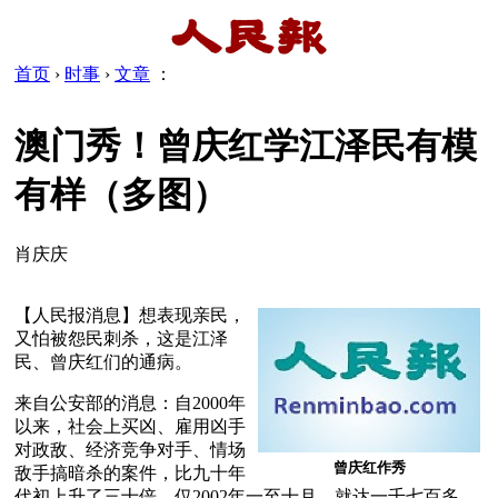
首页
›
时事
›
文章
：
澳门秀！曾庆红学江泽民有模
有样（多图）
肖庆庆
【人民报消息】想表现亲民，
又怕被怨民刺杀，这是江泽
民、曾庆红们的通病。
来自公安部的消息：自2000年
以来，社会上买凶、雇用凶手
对政敌、经济竞争对手、情场
曾庆红作秀
敌手搞暗杀的案件，比九十年
代初上升了三十倍。仅2002年一至十月，就达一千七百多