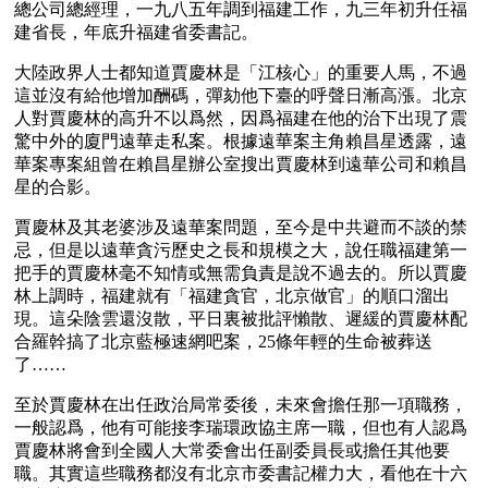
總公司總經理，一九八五年調到福建工作，九三年初升任福
建省長，年底升福建省委書記。
大陸政界人士都知道賈慶林是「江核心」的重要人馬，不過
這並沒有給他增加酬碼，彈劾他下臺的呼聲日漸高漲。北京
人對賈慶林的高升不以爲然，因爲福建在他的治下出現了震
驚中外的廈門遠華走私案。根據遠華案主角賴昌星透露，遠
華案專案組曾在賴昌星辦公室搜出賈慶林到遠華公司和賴昌
星的合影。
賈慶林及其老婆涉及遠華案問題，至今是中共避而不談的禁
忌，但是以遠華貪污歷史之長和規模之大，說任職福建第一
把手的賈慶林毫不知情或無需負責是說不過去的。所以賈慶
林上調時，福建就有「福建貪官，北京做官」的順口溜出
現。這朵陰雲還沒散，平日裏被批評懶散、遲緩的賈慶林配
合羅幹搞了北京藍極速網吧案，25條年輕的生命被葬送
了……
至於賈慶林在出任政治局常委後，未來會擔任那一項職務，
一般認爲，他有可能接李瑞環政協主席一職，但也有人認爲
賈慶林將會到全國人大常委會出任副委員長或擔任其他要
職。其實這些職務都沒有北京市委書記權力大，看他在十六