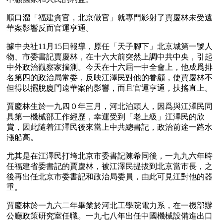
順口溜「福建貪官，北京做官」就專門影射了賈慶林未受遠
華案影響反而官運亨通。
據中央社11月15日報導，原任「天子腳下」北京城第一號人
物、市委書記賈慶林，在十六大前突然上調中共中央，引起
中外政治觀察家揣測。今天在十六屆一中全會上，他成爲排
名第四的政治局常委，反映江澤民對他的眷顧，使賈慶林不
但得以擺脫廈門遠華案的影響，而且官運亨通，扶搖直上。
賈慶林生於一九四０年三月，河北泊頭人，因爲與江澤民同
具第一機械部工作經歷，幸運受到「老上級」江澤民的欣
賞，因此隨着江澤民後來當上中共總書記，政治前途一路水
漲船高。
尤其是在江澤民打垮北京市委書記陳希同後，一九九六年時
任福建省委書記的賈慶林，被江澤民提拔到北京當市長，之
後再出任北京市委書記和政治局委員，由此可見江對他的器
重。
賈慶林於一九六二年畢業於河北工學院電力系，在一機部辦
公廳政策研究室任職。一九七八年出任中國機械設備進出口