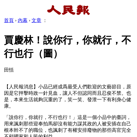
首頁
›
內幕
›
文章
：
賈慶林！說你行，你就行，不
行也行（圖）
田恬
【人民報消息】小品已經成爲最受人們歡迎的文藝節目，原
因是它抨擊時政一針見血，讓人不但認同而且忍俊不禁。也
是，本來生活就夠沉重的了，笑一笑、發泄一下有利身心健
康。
「說你行，你就行，不行也行！」這是一個小品中的臺詞，
用來諷刺那些迎奉拍馬卻沒有能力謀其政的人被安插在自己
根本幹不了的職位，也諷刺了有權安排廢物的那些高官完全
不顧國家和人民的利益。