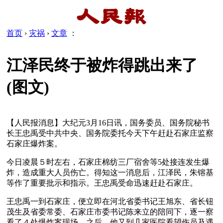
首页
›
灾祸
›
文章
：
江泽民终于被炸得跳出来了
(图文)
【人民报消息】大纪元3月16日讯，国务委员、国务院秘书
长王忠禹受中共中央、国务院委托今天下午赶赴石家庄监察
石家庄爆炸案。
今日凌晨５时左右，石家庄棉纺三厂宿舍等5处接连发生爆
炸，造成重大人员伤亡。得知这一消息后，江泽民，朱镕基
等作了重要批示和指示。王忠禹受命迅速赶赴石家庄。 
王忠禹一到石家庄，便立即在河北省委书记王旭东、省长钮
茂生及省委常委、石家庄市委书记陈来立的陪同下，逐一察
看了４处爆炸案现场。之后，他又到几家医院看望伤员及遇