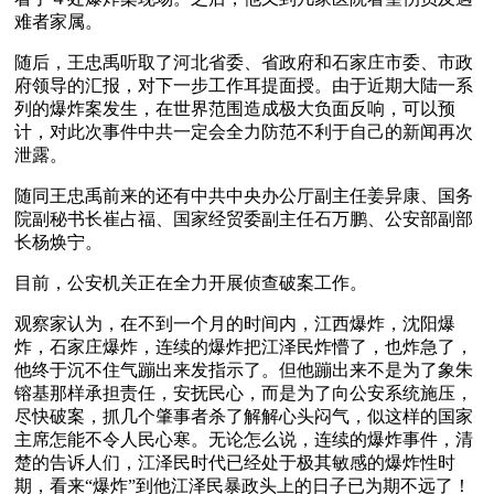
难者家属。
随后，王忠禹听取了河北省委、省政府和石家庄市委、市政
府领导的汇报，对下一步工作耳提面授。由于近期大陆一系
列的爆炸案发生，在世界范围造成极大负面反响，可以预
计，对此次事件中共一定会全力防范不利于自己的新闻再次
泄露。
随同王忠禹前来的还有中共中央办公厅副主任姜异康、国务
院副秘书长崔占福、国家经贸委副主任石万鹏、公安部副部
长杨焕宁。 
目前，公安机关正在全力开展侦查破案工作。
观察家认为，在不到一个月的时间内，江西爆炸，沈阳爆
炸，石家庄爆炸，连续的爆炸把江泽民炸懵了，也炸急了，
他终于沉不住气蹦出来发指示了。但他蹦出来不是为了象朱
镕基那样承担责任，安抚民心，而是为了向公安系统施压，
尽快破案，抓几个肇事者杀了解解心头闷气，似这样的国家
主席怎能不令人民心寒。无论怎么说，连续的爆炸事件，清
楚的告诉人们，江泽民时代已经处于极其敏感的爆炸性时
期，看来“爆炸”到他江泽民暴政头上的日子已为期不远了！