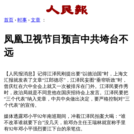
首页
›
时事
›
文章
：
凤凰卫视节目预言中共垮台不
远
【人民报消息】记得江泽民刚提出要“以德治国”时，上海文
汇报就发表了文章“江郎德尽”，江泽民妄图“垂帘听政”时，
曾庆红在六中全会上就又一次被排斥在门外。江泽民要作秀
时，政治局就是不同意他在国庆招待会上发言。江泽民要把
“三个代表”纳入党章，中共中央做出决定，要严格控制对“三
个代表”的宣传。
媒体透露邓小平92年南巡期间，冲着江泽民拍案大喝：“谁
不改革谁就要下台”没几天，前邓办主任王瑞林就宣称手里
有92年邓小平强烈要江下台的亲笔信。