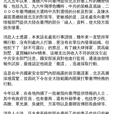
九九五年以來，連續六年向臺灣提供北京對臺工作的機密情
報，包括九五、九六年飛彈危機時，中共的策略及底線，二
０００年臺灣總統大選時中共對選情的分析及對策，及陳水
扁當選總統後北京的對策等。更敏感的是，該名處長向臺灣
情報部門提供大陸在臺灣的部分「線人」資料，使大陸方面
損失慘重。
消息人士透露，本來該名處長行事謹慎，幾年來一直堅持單
獨行動，沒有到處向人打聽，更沒有在單位內發展組織。但
他犯下了「財不可露白」的禁忌，有了錢大肆揮霍，買高級
別墅，還買輛BMW轎車。這種支出與收入不符的狀況引起
中共安全部門注意。國安部派員對他進行監視，通過放假情
報作試探，最後認定他就是「臺諜」，迅速採取行動。
這是在中共國家安全部門內部揭露的首宗臺諜案，北京高層
深感震驚，並因此下令在全大陸範圍內開展打擊臺灣特務的
行動。
今年以來，在各地拘捕了一批被指向臺灣提供情報的人士，
其中有政府官員，也有臺商，還有外籍學者，包括李少民、
高瞻、覃光廣、吳健民、方富明以及臺聯宣傳部長曲煒等。
消息人士說，這名處長級幹部在廣州工作的妻子也於日前被