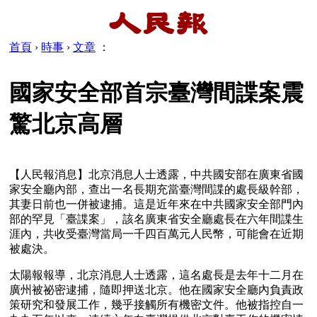
首頁
›
時事
›
文章
：
國家安全部首宗臺灣間諜案震
驚北京高層
【人民報消息】北京消息人士透露，中共國安部在廣東省國
家安全廳內部，查出一名長期充當臺灣間諜的處長級幹部，
其妻日前也一併被逮捕。這是近年來在中共國家安全部門內
部的罕見「臺諜案」，該名廣東省安全廳處長在六年間諜生
涯內，共收受臺灣當局一千四百萬元人民幣，可能會在近期
被處決。
太陽報報導，北京消息人士透露，這名處長是去年十二月在
廣州被祕密逮捕，隨即押送北京。他在國家安全廳內負責政
策研究和發展工作，幾乎接觸所有機密文件。他被指控自一