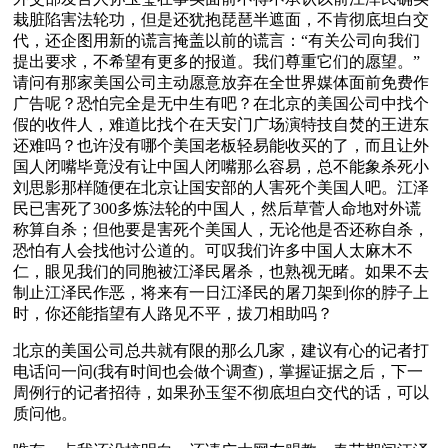
栽脏陷害法轮功，但是还犹抱琵琶半遮面，不肯彻底坦白交
代，还企图用新的谎言掩盖以前的谎言：“有关公司向我们
提出要求，不希望有更多的报道。我们尊重它们的愿望。”
请问有那家美国公司主动愿意放弃在全世界媒体面前免费作
广告呢？恐怕完全是无中生有吧？在北京的美国公司中找个
假的收件人，难道比找个在天安门广场演特技自焚的王进东
还难吗？也许没有哪个美国老板轻易能收买的了，而且让外
国人闭嘴毕竟没有让中国人闭嘴那么容易，总不能象杀死小
刘思影那样随便在北京让国安部的人害死个美国人吧。江泽
民已害死了300多炼法轮的中国人，然后草菅人命地对外谎
称算自杀；但他要是害死个美国人，无论他是否还称自杀，
恐怕有人会找他讨公道的。可叹我们许多中国人太麻木不
仁，眼见我们的同胞被江泽民屠杀，也熟视无睹。如果不去
制止江泽民作恶，将来有一日江泽民的屠刀架到你的脖子上
时，你还能指望有人路见不平，拔刀相助吗？
北京的美国公司总共就有限的那么几家，建议有心的记者打
电话问一问(我有时间也会做个调查)，掌握证据之后，下一
周例行的记者招待，如果孙玉玺不彻底坦白交代的话，可以
质问他。