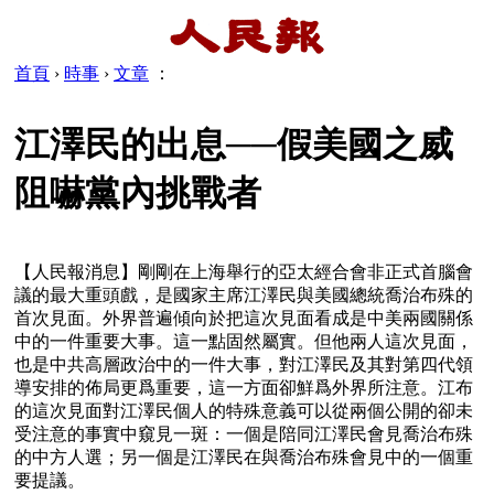
首頁
›
時事
›
文章
：
江澤民的出息──假美國之威
阻嚇黨內挑戰者
【人民報消息】剛剛在上海舉行的亞太經合會非正式首腦會
議的最大重頭戲，是國家主席江澤民與美國總統喬治布殊的
首次見面。外界普遍傾向於把這次見面看成是中美兩國關係
中的一件重要大事。這一點固然屬實。但他兩人這次見面，
也是中共高層政治中的一件大事，對江澤民及其對第四代領
導安排的佈局更爲重要，這一方面卻鮮爲外界所注意。江布
的這次見面對江澤民個人的特殊意義可以從兩個公開的卻未
受注意的事實中窺見一斑：一個是陪同江澤民會見喬治布殊
的中方人選；另一個是江澤民在與喬治布殊會見中的一個重
要提議。