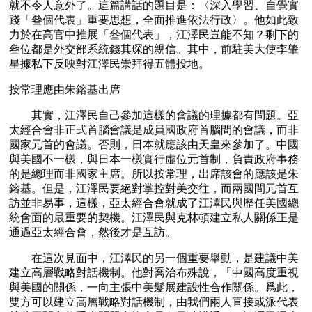
就不令人意外了。這篇講話的題目是：〈深入學習、自覺實
踐「叄個代表」重要思想，全面推進依法行政〉。他如此致
力於在高官中推展「叄個代表」，江澤民豈能不知？剩下的
叄位都是外交部系統錢其琛的親信。其中，前駐美大使李肇
星據私下反映對江澤民崇拜得五體投地。
按常理應由朱鎔基出席
　　其實，江澤民自己參加這樣的會議的理據都有問題。亞
太經合會非正式首腦會議是成員國政府首腦間的會議，而非
國家元首的會議。否則，日本就應該由天皇來參加了。中國
與美國不一樣，與日本一樣實行虛位元首制，負責政府事務
的是總理而非國家主席。所以按常理，出席該會的應該是朱
鎔基。但是，江澤民要絕對掌控對美交往，而兩國間元首互
訪並非易事，這樣，亞太經合會就成了江澤民與歷任美國總
統會面的最重要的契機。江澤民與克林頓建立私人關係正是
通過亞太經合會，然後才是互訪。
　　在這次見面中，江澤民的另一個重要舉動，是建議中美
建立高層戰略對話機制。他對喬治布殊說，「中國高度重視
與美國的關係，一向主張中美髮展建設性合作關係。爲此，
雙方可以建立高層戰略對話機制，由我們兩人直接或派代表