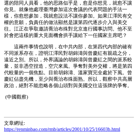
選的陪同人員看，他的思路似乎是，愈是你想見，就愈不讓
你見。就像他處理臺灣參加這次會議的代表問題的手法一
樣，你愈想參加，我就愈設法不讓你參加。如果江澤民有交
權的意願，負責任的做法顯然是讓第四代逐步介入與美交
往。江正在爭取邀請喬治布殊對北京進行國事訪問。他不至
於會把這樣的重大見面機會拱手讓給下一任國家主席吧？
　　這兩件事情也說明，在中共內部，在第四代內部的確有
不同派系存在，證明江澤民對胡錦濤與曾慶紅有親疏之分，
遠近之別。所以，外界議論的胡錦濤與曾慶紅之間的派系較
量，並非憑空捏造，空穴來風。爭奪對美外交權，將是第四
代較量的一個焦點。目前胡錦濤、溫家寶完全處於下風。曾
慶紅佔盡先機，至少與喬治布殊面熟。所以，觀察中共高層
政治，絕對不能忽略各個山頭對與美國交往這張牌的爭奪。
文章網址:
https://renminbao.com/rmb/articles/2001/10/25/16603b.html