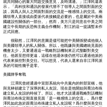
就共同關心的重大問題交換意見，及時溝通。」江澤民還表
示，「高科技和通訊的發展代替不了領導人之間面對面的交
談，因爲人與人之間面對面的交流是一種感情上的交流。兩
國領導人直接或由委派代表接觸是必要的，也是屬於中美兩
國建設性關係的一部分。」然而，美方只是同意在中美之間
建立中長期的反恐怖主義合作機制，對江的這一提議暫未作
正式回應。
　　很顯然，江澤民的意圖是儘可能把中美關係變成他個人
與美國領導人的私人關係。所以，他既嫌與美國總統見面的
機會太少，又要通過這一戰略對話機制來正式壟斷對美交
往。他甚至想得更遠，這樣在他退休後仍然可以通過他派的
代表來操控對美交往。可以想見，代表人選來自非江澤民派
系的可能性幾乎是零。
美國牌爭奪戰
　　江澤民曾經通過中宣部系統向中共黨內的幹部宣稱，他
與克林頓建立了深厚的私人友誼。現在是他開始與喬治布殊
建立私人友誼的時候了。所以，他才大談通過戰略對話機制
與喬治布殊定期直接見面「是一種感情上的交流」。爲什麼
澤民如此急於跟喬治布殊建立私人友誼呢？爲什麼與美交往