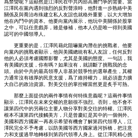
爲禁臠呢？這顯然是江澤民在中共內部高層鬥爭的需要。當
江澤民在黨內遇到強烈的反對聲浪時，他對進一步熟絡中美
關係及與喬治布殊建立私人友誼也就格外重要，以大大增加
他在內鬥中的資本。他要向黨內展示，他玩中美關係於股掌
之中，可以任意戲弄，雖是修補，他本人仍是唯一得到美國
認可的中國領導人。
　　更重要的是，江澤民藉此阻嚇黨內潛在的挑戰者。他要
向黨內的挑戰者顯示，他與美國總統有私人友誼，任何反對
他的人必須考慮國際影響，尤其是美國的態度。一句話，我
有美國的支援，你有嗎？如果沒有，就請斷了挑戰我的念
頭。由於中共的最高領導人非基於競爭性的選舉產生，其權
力通常沒有雄厚的民意支援，爲了維持權力，就必須盡力擴
大自己的政治資源。對美交往的掌控權當然更是炙手可熱。
　　那麼上面提供的兩件事情有何特殊意義呢？這兩件事情
顯示，江澤民在未來交權的意願很不強烈。否則，他不會不
讓第四代中的另兩位主要人物分享對美交往的特權。江澤民
根本不讓第四代接觸美方，只是曾慶紅是其中的一個例外。
美國和西方國家一再表示希望有機會了解第四代領導人，江
澤民完全不予考慮，以防美國等西方國家過河拆橋，把注意
力和支援過早地轉移到第四代領導人身上。從江澤民精心挑