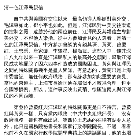
清一色江澤民親信
　　自中共與美國有交往以來，最高領導人壟斷對美外交，
毛澤東如此，鄧小平也如此。但是，江澤民對中美交往渠道
的控制之嚴，遠勝於他的兩位前任。江澤民及其親信主導對
美外交，不容他人染指。從中方參加會見的人選看，是清一
色的江澤民親信。中方參加會談的有錢其琛、黃菊、曾慶
紅、王忠禹、唐家璇、李肇星、楊潔篪。這些人中，錢其琛
自八九年以來一直是江澤民私人的最高外交顧問，幫助江澤
民成功地擺脫了因六四事件造成的國際困境。黃菊與江澤民
之間的特殊關係幾乎是盡人皆知。有意思的，黃菊只是上海
市委書記，無任何政府職務，卻有緣參加如此重要的會見。
當地的東道主，上海市長徐匡迪在場似乎才較爲合理，也更
合國際慣例。所以，這件事反映出黃菊、徐匡迪兩人與江澤
民的不同距離。
　　第叄位曾慶紅與江澤民的特殊關係更是自不待言。曾慶
紅與黃菊一樣，只有黨內職務（中共中央組織部長），沒有
政府職務，卻也有緣出席。第四位王忠禹的在場有點令人意
外，他只是國務院祕書長和國家行政學院院長。不過，看看
他前不久在國家行政學院開學典禮上的講話題目，他的出場