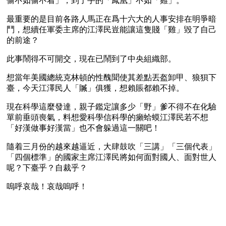
偷不如偷不着」，到了手的「鳳凰」不如「雞」。
最重要的是目前各路人馬正在爲十六大的人事安排在明爭暗
鬥，想續任軍委主席的江澤民豈能讓這隻賤「雞」毀了自己
的前途？
此事鬧得不可開交，現在已鬧到了中央組織部。
想當年美國總統克林頓的性醜聞使其差點丟盔卸甲、狼狽下
臺，今天江澤民人「贓」俱獲，想賴賬都賴不掉。
現在科學這麼發達，親子鑑定讓多少「野」爹不得不在化驗
單前垂頭喪氣，料想愛科學信科學的癩蛤蟆江澤民若不想
「好漢做事好漢當」也不會躲過這一關吧！
隨着三月份的越來越逼近，大肆鼓吹「三講」「三個代表」
「四個標準」的國家主席江澤民將如何面對國人、面對世人
呢？下臺乎？自裁乎？
嗚呼哀哉！哀哉嗚呼！