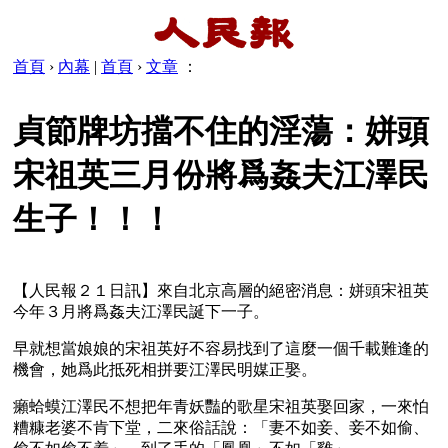
首頁
›
內幕
|
首頁
›
文章
：
貞節牌坊擋不住的淫蕩：姘頭
宋祖英三月份將爲姦夫江澤民
生子！！！
【人民報２１日訊】來自北京高層的絕密消息：姘頭宋祖英
今年３月將爲姦夫江澤民誕下一子。
早就想當娘娘的宋祖英好不容易找到了這麼一個千載難逢的
機會，她爲此抵死相拼要江澤民明媒正娶。
癩蛤蟆江澤民不想把年青妖豔的歌星宋祖英娶回家，一來怕
糟糠老婆不肯下堂，二來俗話說：「妻不如妾、妾不如偷、