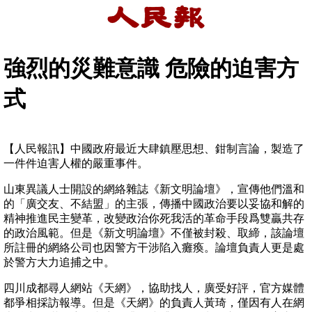
強烈的災難意識 危險的迫害方
式
【人民報訊】中國政府最近大肆鎮壓思想、鉗制言論，製造了
一件件迫害人權的嚴重事件。
山東異議人士開設的網絡雜誌《新文明論壇》，宣傳他們溫和
的「廣交友、不結盟」的主張，傳播中國政治要以妥協和解的
精神推進民主變革，改變政治你死我活的革命手段爲雙贏共存
的政治風範。但是《新文明論壇》不僅被封殺、取締，該論壇
所註冊的網絡公司也因警方干涉陷入癱瘓。論壇負責人更是處
於警方大力追捕之中。
四川成都尋人網站《天網》，協助找人，廣受好評，官方媒體
都爭相採訪報導。但是《天網》的負責人黃琦，僅因有人在網