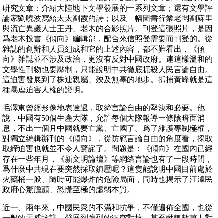
研究文章；介紹大陸地下文學發展的一系列文章；還有文學評
論家劉曉波寫給太太劉霞的詩；以及一幅圖書行業老闆劉蘇里
與流亡異議人士王丹、老木的合影照片。刊登這張照片，是因
爲老木投書《傾向》編輯部，配合來信照登需要而刊登的。從
雜誌的創辦和人員組成和它的上述內容，都不難看出，《傾
向》雜誌並不涉及政治，更沒有反對中國政府。連這樣溫和的
文學性刊物也要壓制，只能說明中共徹底扼殺人民言論自由。
這迫害發展到了株連親屬、殃及無辜的地步。抓捕黃峰就是這
種暴虐迫害人權的證明。
毛澤東曾經形像地表達過，取締言論自由的堅決和必要。他
說，中國有50個生產大隊，允許每個大隊報導一條陰暗面消
息，不出一個月中國就要亡黨、亡國了。爲了維護專制極權，
對獨立編輯辦刊的《傾向》，從防範言論自由的角度看，採取
取締迫害也就並不令人驚詫了。問題是：《傾向》在國內已經
存在一些年月，《新文明論壇》等網絡言論也有了一段時間，
爲什麼中共現在要突然採取鎮壓呢？這隻能說明中國目前處於
火藥桶一般、隨時可能爆炸的危險局面，同時也揭示了江澤民
政府心驚膽顫、恐慌至極的虛弱本質。
近一、兩年來，中國民衆的不滿和抗爭，不僅遍佈全國，也從
一般的示威抗議，發展到強烈的衝突對抗，甚至動輒數萬人對