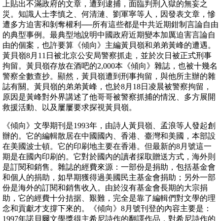
上貼出不滿政府的文章，遭到逮捕，面臨判刑入獄的無妄之
災。知識人士李慎之、何清漣、劉軍寧等人，因發表文章，慘
遭多方迫害和剝奪權利──所有這些都是中共近期鉗制言論自由
的典型事例。最典型地說明中國政府近期變本加厲迫害言論自
由的個案，也許要算《傾向》主編黃貝嶺和弟弟黃峰的遭遇。
黃貝嶺8月11日被北京公安局警察抓走，並於次日被正式刑事
拘留。黃貝嶺存放在酒吧的2,000本《傾向》雜誌，也被十幾名
警察全數查抄。顯然，黃貝嶺遭到刑事拘留，與他所主辦的雜
誌有關。黃貝嶺的弟弟黃峰，也於8月18日凌晨被警察拘留，
原因是黃峰對外界講述了他哥哥被警察抓捕的情況、多方展開
救援活動、以及屢屢要求探視黃貝嶺。
《傾向》文學期刊是1993年，由詩人黃貝嶺、孟浪等人發起創
辦的。它的編輯散居在中國國內、香港、臺灣和美國，本部設
在美國波士頓。它的印刷地主要在香港。但最新的8月號這一
期是在國內印刷的。它對於國內的讀者採取贈送方式，海外則
是訂閱和銷售。雜誌的經費來源：一部份是捐助，包括基金會
和個人的捐助，如早期獲得過美國民主基金會捐助；另外一部
份是海外的訂閱和銷售收入。由於沒有基金會長期的大宗捐
助，它的經費十分拮据、艱難，完全是靠了編輯們對文學的理
念和貢獻才支撐下來的。《傾向》8月號刊登的內容主要是：
1997年諾貝爾文學獎得主希尼詩作的翻譯作品，對希尼詩作的